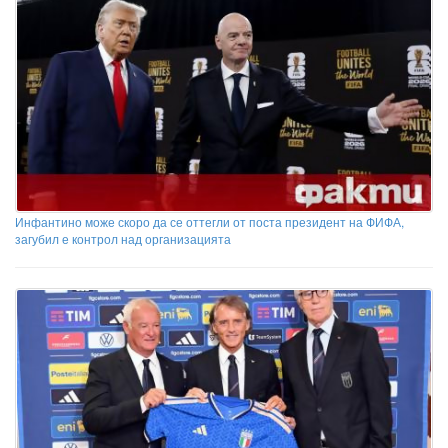
Инфантино може скоро да се оттегли от поста президент на ФИФА,
загубил е контрол над организацията