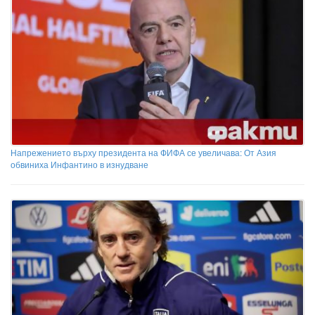
Напрежението върху президента на ФИФА се увеличава: От Азия
обвиниха Инфантино в изнудване