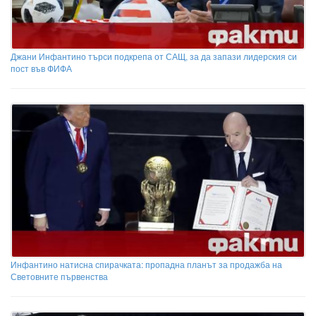
Джани Инфантино търси подкрепа от САЩ, за да запази лидерския си
пост във ФИФА
Инфантино натисна спирачката: пропадна планът за продажба на
Световните първенства