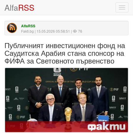
Alfa
RSS
Toggl
navig
AlfaRSS
Fakti.bg
| 15.05.2026 05:58:51 |
76
Публичният инвестиционен фонд на
Саудитска Арабия стана спонсор на
ФИФА за Световното първенство