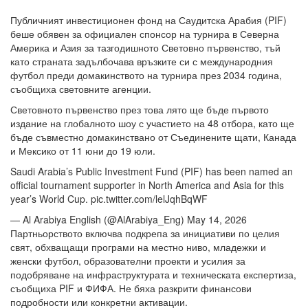
Публичният инвестиционен фонд на Саудитска Арабия (PIF)
беше обявен за официален спонсор на турнира в Северна
Америка и Азия за тазгодишното Световно първенство, тъй
като страната задълбочава връзките си с международния
футбол преди домакинството на турнира през 2034 година,
съобщиха световните агенции.
Световното първенство през това лято ще бъде първото
издание на глобалното шоу с участието на 48 отбора, като ще
бъде съвместно домакинствано от Съединените щати, Канада
и Мексико от 11 юни до 19 юли.
Saudi Arabia’s Public Investment Fund (PIF) has been named an
official tournament supporter in North America and Asia for this
year’s World Cup. pic.twitter.com/lelJqhBqWF
— Al Arabiya English (@AlArabiya_Eng) May 14, 2026
Партньорството включва подкрепа за инициативи по целия
свят, обхващащи програми на местно ниво, младежки и
женски футбол, образователни проекти и усилия за
подобряване на инфраструктурата и техническата експертиза,
съобщиха PIF и ФИФА. Не бяха разкрити финансови
подробности или конкретни активации.