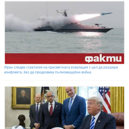
Иран следва стратегия на пресметната ескалация с цел да разшири
конфликта, без да предизвика пълномащабна война