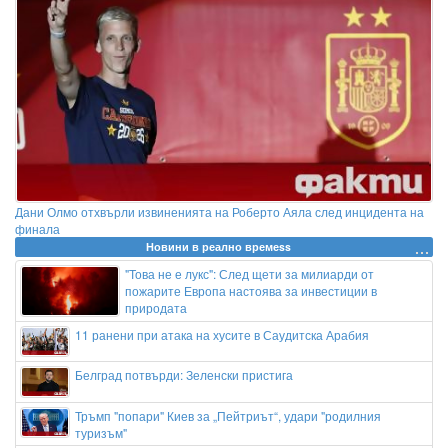
Дани Олмо отхвърли извиненията на Роберто Аяла след инцидента на
финала
Новини в реално времеss
"Това не е лукс": След щети за милиарди от
пожарите Европа настоява за инвестиции в
природата
11 ранени при атака на хусите в Саудитска Арабия
Белград потвърди: Зеленски пристига
Тръмп "попари" Киев за „Пейтриът“, удари "родилния
туризъм"