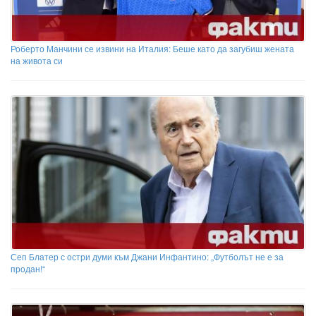
Роберто Манчини се извини на Италия: Беше като да загубиш жената
на живота си
Сеп Блатер с остри думи към Джани Инфантино: „Футболът не е за
продан!“