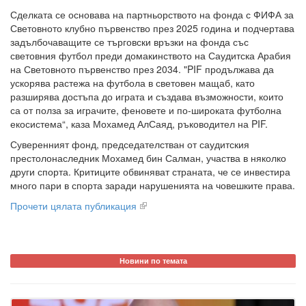
Сделката се основава на партньорството на фонда с ФИФА за
Световното клубно първенство през 2025 година и подчертава
задълбочаващите се търговски връзки на фонда със
световния футбол преди домакинството на Саудитска Арабия
на Световното първенство през 2034. "PIF продължава да
ускорява растежа на футбола в световен мащаб, като
разширява достъпа до играта и създава възможности, които
са от полза за играчите, феновете и по-широката футболна
екосистема“, каза Мохамед АлСаяд, ръководител на PIF.
Суверенният фонд, председателстван от саудитския
престолонаследник Мохамед бин Салман, участва в няколко
други спорта. Критиците обвиняват страната, че се инвестира
много пари в спорта заради нарушенията на човешките права.
Прочети цялата публикация
Новини по темата