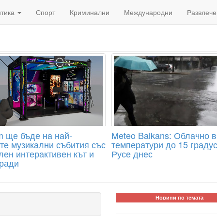
итика
Спорт
Криминални
Международни
Развлече
m ще бъде на най-
Meteo Balkans: Облачно 
те музикални събития със
температури до 15 градус
лен интерактивен кът и
Русе днес
гради
Новини по темата