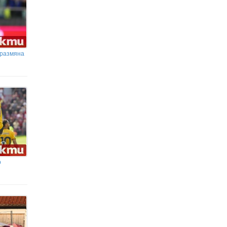
 размяна
р