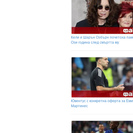
Кели и Шарън Озбърн почетоха пам
Ози година след смъртта му
Ювентус с конкретна оферта за Ем
Мартинес