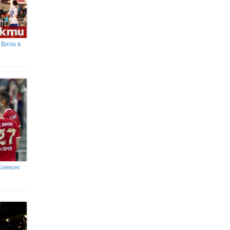
 Вила в
Хонконг