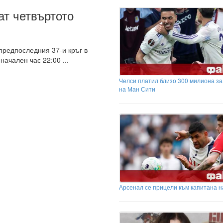
т четвъртото
предпоследния 37-и кръг в
начален час 22:00 ...
Челси платил близо 300 милиона з
на Ман Сити
Арсенал се прицели към капитана н