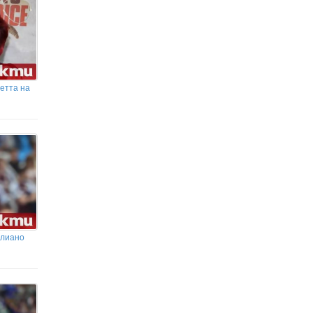
иска да са според нарушението
8 август - Международният ден на
котките
етта на
илиано