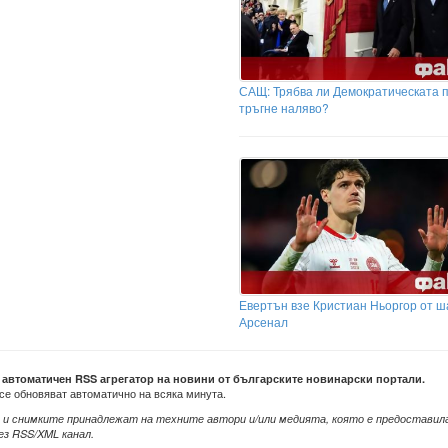
САЩ: Трябва ли Демократическата 
тръгне наляво?
Евертън взе Кристиан Ньоргор от 
Арсенал
е автоматичен RSS агрегатор на новини от българските новинарски портали.
се обновяват автоматично на всяка минута.
 и снимките принадлежат на техните автори и/или медията, която е предоставил
ез RSS/XML канал.