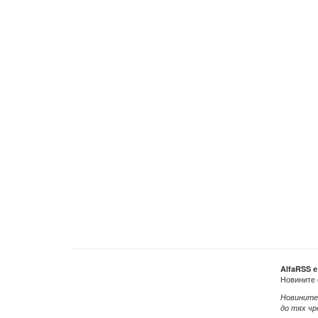
AlfaRSS 
Новините 
Новините
до тях чр