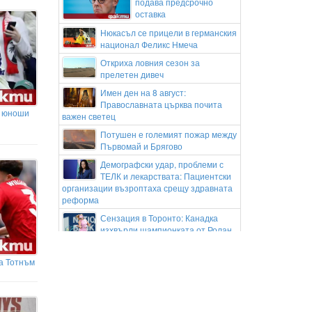
подава предсрочно
оставка
Нюкасъл се прицели в германския
национал Феликс Нмеча
Откриха ловния сезон за
прелетен дивеч
Имен ден на 8 август:
Православната църква почита
а юноши
важен светец
Потушен е големият пожар между
Първомай и Брягово
Демографски удар, проблеми с
ТЕЛК и лекарствата: Пациентски
организации възроптаха срещу здравната
реформа
Сензация в Торонто: Канадка
изхвърли шампионката от Ролан
Гарос Мира Андреева
Столичната община ще раздава
а Тотнъм
безплатна вода и през почивните
дни заради горещините
Дрон обществото е против абсурдни глоби,