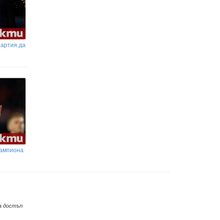
партия да
шампиона
а достъп