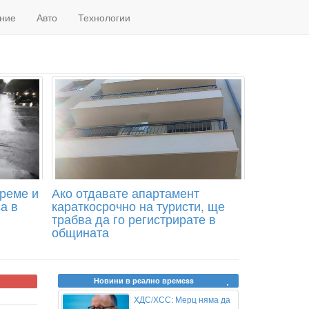
ние
Авто
Технологии
време и
Ако отдавате апартамент
а в
караткосрочно на туристи, ще
трабва да го регистрирате в
общината
Новини в реално времеss
ХДС/ХСС: Мерц няма да