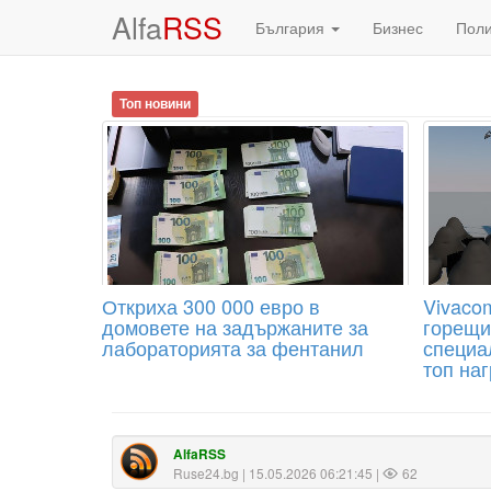
Alfa
RSS
България
Бизнес
Пол
Топ новини
Откриха 300 000 евро в
Vivaco
домовете на задържаните за
горещи
лабораторията за фентанил
специа
топ на
AlfaRSS
Ruse24.bg
| 15.05.2026 06:21:45 |
62