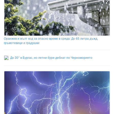
Оранжев и жълт код за опасно време в сряда: До 65 литра дъжд,
гръмотевици и градушки
До 30° в Бургас, но летни бури дебнат по Черноморието