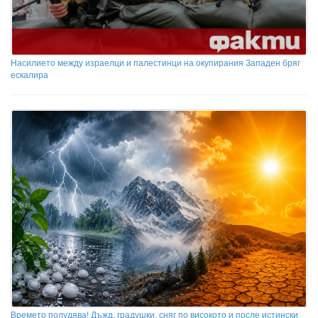
Насилието между израелци и палестинци на окупирания Западен бряг
ескалира
Времето полудява! Дъжд, градушки, сняг по високото и после истински