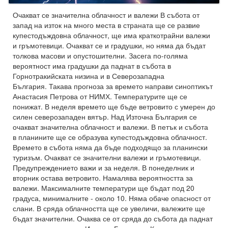
Очакват се значителна облачност и валежи В събота от
запад на изток на много места в страната ще се развие
купестодъждовна облачност, ще има краткотрайни валежи
и гръмотевици. Очакват се и градушки, но няма да бъдат
толкова масови и опустошителни. Засега по-голяма
вероятност има градушки да паднат в събота в
Горнотракийската низина и в Северозападна
България. Такава прогноза за времето направи синоптикът
Анастасия Петрова от НИМХ. Температурите ще се
понижат. В неделя времето ще бъде ветровито с умерен до
силен северозападен вятър. Над Източна България се
очакват значителна облачност и валежи. В петък и събота
в планините ще се образува купестодъждовна облачност.
Времето в събота няма да бъде подходящо за планински
туризъм. Очакват се значителни валежи и гръмотевици.
Предупреждението важи и за неделя. В понеделник и
вторник остава ветровито. Намалява вероятността за
валежи. Максималните температури ще бъдат под 20
градуса, минималните - около 10. Няма обаче опасност от
слани. В сряда облачността ще се увеличи, валежите ще
бъдат значителни. Очаква се от сряда до събота да паднат