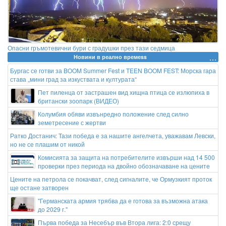
Опасни гръмотевични бури с градушки през тази седмица
Новини в реално времеss
Бургас се готви за BOOM Summer Fest и TEEN BOOM FEST: Морска гара
става „мини град за изкуствата и културата“
Пет пиленца от застрашен вид хищна птица се излюпиха в
британски зоопарк (ВИДЕО)
Колумбия обяви извънредно положение след силно
земетресение с жертви
Ратко Достанич: Тази победа е за нашите ангелчета, уважавам Левски,
но не се плашим от никой
Комисията за защита на потребителите извърши над 14 500
проверки през периода на двойно обозначаване на цените
Цените на петрола се покачват, след сигналите, че Ормузкият проток
ще остане затворен
"Германската армия трябва да е готова за възможна атака
до 2029 г."
Първа победа за Несебър във Втора лига: 2:0 срещу