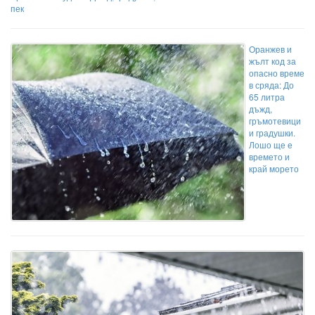
пек
Оранжев и
жълт код за
опасно време
в сряда: До
65 литра
дъжд,
гръмотевици
и градушки.
Лошо ще е
времето и
край морето