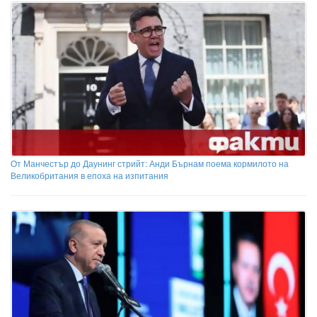
От Манчестър до Даунинг стрийт: Анди Бърнам поема кормилото на
Великобритания в епоха на изпитания