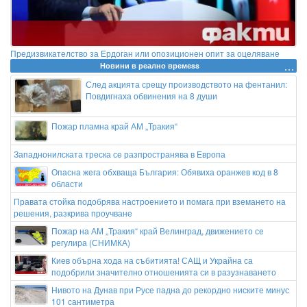
Предизвикателство за Ердоган или опозиционен опит за оцеляване
Новини в реално времеss
След акцията срещу производството на фентанил:
Повдигнаха обвинения на 8 души
Пожар пламна край АМ „Тракия“
Западнонилската треска се разпространява в Европа
Опасна жега обхваща България: Обявиха оранжев код в 8
области
Правата стойка подобрява настроението и помага при вземането на
решения, разкрива проучване
Пожар на АМ „Тракия“ край Велинград, движението се
регулира (СНИМКА)
Киев обърна хода на събитията! САЩ и Украйна са
подобрили значително отношенията си в разузнаването
Нивото на Дунав при Русе падна до рекордно ниските минус
101 сантиметра