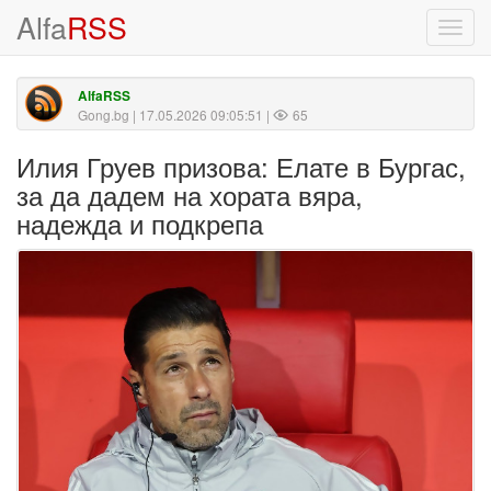
Alfa
RSS
Toggl
navig
AlfaRSS
Gong.bg
| 17.05.2026 09:05:51 |
65
Илия Груев призова: Елате в Бургас,
за да дадем на хората вяра,
надежда и подкрепа