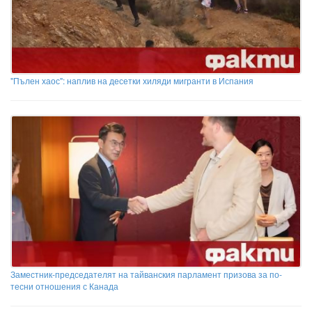
"Пълен хаос": наплив на десетки хиляди мигранти в Испания
Заместник-председателят на тайванския парламент призова за по-
тесни отношения с Канада