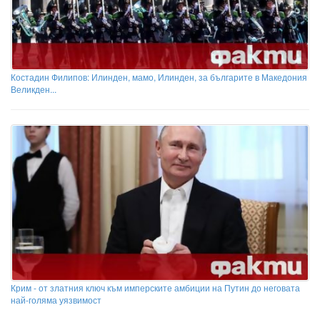
Костадин Филипов: Илинден, мамо, Илинден, за българите в Македония
Великден...
Крим - от златния ключ към имперските амбиции на Путин до неговата
най-голяма уязвимост