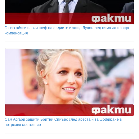
Гонзо обяви новия шеф на съдиите и защо Лудогорец няма да плаща
компенсация
Сам Асгари защити Бритни Спиърс след ареста ѝ за шофиране в
нетрезво състояние