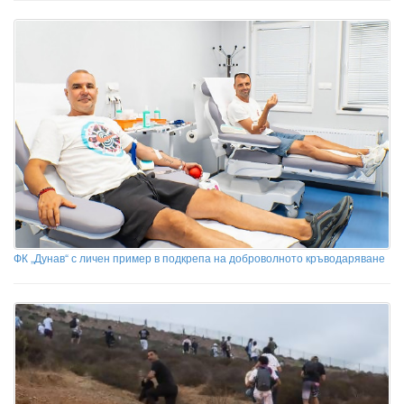
ФК „Дунав“ с личен пример в подкрепа на доброволното кръводаряване