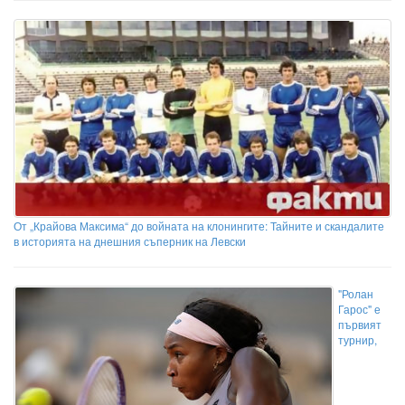
От „Крайова Максима“ до войната на клонингите: Тайните и скандалите
в историята на днешния съперник на Левски
"Ролан
Гарос" е
първият
турнир,