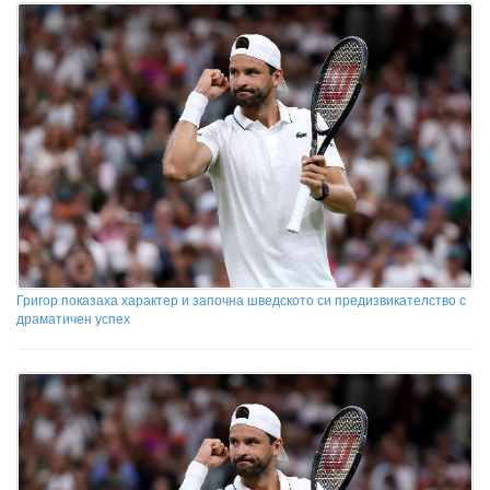
Григор показаха характер и започна шведското си предизвикателство с
драматичен успех