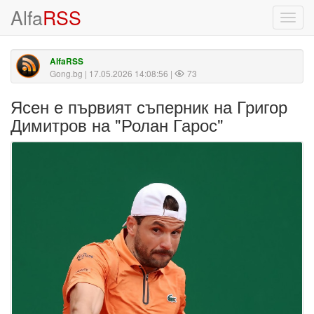
Alfa
RSS
Toggl
navig
AlfaRSS
Gong.bg
| 17.05.2026 14:08:56 |
73
Ясен е първият съперник на Григор
Димитров на "Ролан Гарос"