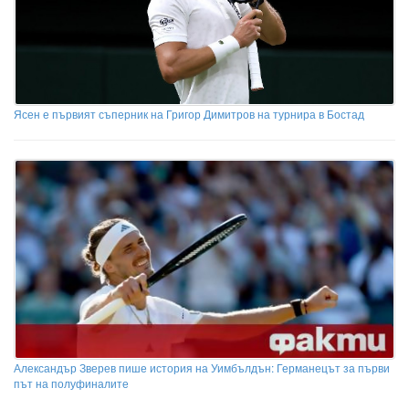
Ясен е първият съперник на Григор Димитров на турнира в Бостад
Александър Зверев пише история на Уимбълдън: Германецът за първи
път на полуфиналите