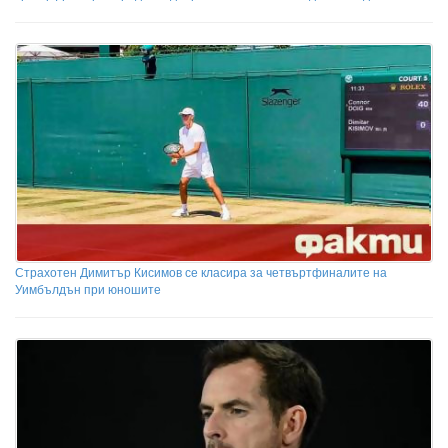
Страхотен Димитър Кисимов се класира за четвъртфиналите на
Уимбълдън при юношите