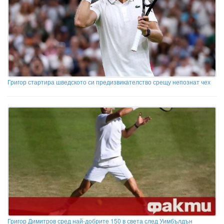
Григор стартира шведското си предизвикателство срещу непознат чех
Григор Димитров сред най-добрите 150 в света след Уимбълдън