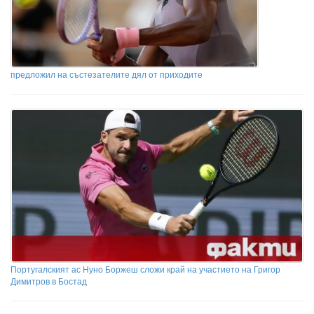
предложил на състезателите дял от приходите
Португалският ас Нуно Боржеш сложи край на участието на Григор
Димитров в Бостад