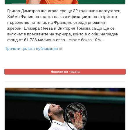
Григор Димитров ще играе срещу 22-годишния португалец
Хайме Фария на старта на квалификациите на откритото
първенство по тенис на Франция, отреди днешният
жребий. Елизара Янева и Виктория Томова също ще се
включат в пресявките на турнира, който е с общ награден
фонд от 61.723 милиона евро - скок с близо 10%...
Прочети цялата публикация
Новини по темата