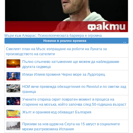
Мъри към Алкарас: Психологическата бариера е огромна
Новини в реално времеss
Смелият план на Мъск: изпращане на роботи на Луната за
производството на сателити
Пълно слънчево затъмнение ще можем да наблюдаваме
другата седмица
Илиан Илиев променя Черно море за Лудогорец
НОИ вече превежда обезщетения по Revolut и по сметки зад
граница
Учените откриха скрит повратен момент в процеса на
стареене на мозъка, който започва след 50-годишна възраст
Жълт и оранжев код обхващат България
Призиви за нов щурм на Сеута на 15 август в социалните
мрежи разтревожиха Испания