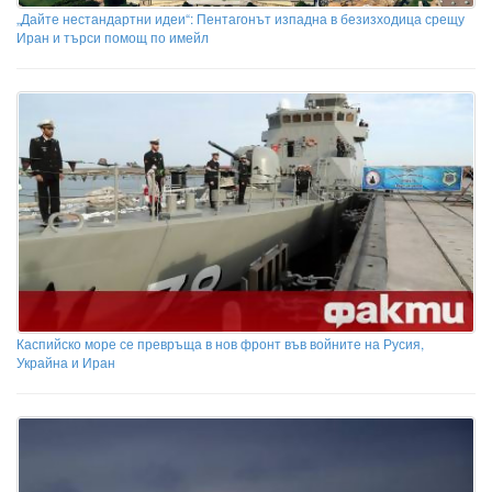
„Дайте нестандартни идеи“: Пентагонът изпадна в безизходица срещу
Иран и търси помощ по имейл
Каспийско море се превръща в нов фронт във войните на Русия,
Украйна и Иран