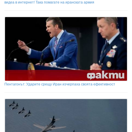
видеа в интернет! Така помагате на иранската армия
Пентагонът: Ударите срещу Иран изчерпаха своята ефективност