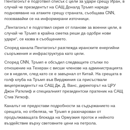
Пентагонът е подготвил списък с цели за удари срещу Иран, в
случай че президентът на САЩ Доналд Тръмп нареди
подновяване на атаките срещу страната, съобщава CNN,
позовавайки се на информирани източници.
„Пентагонът е подготвил серия от планове за военни цели, в
случай че Тръмп в крайна сметка реши да одобри нови
удари“, се казва в съобщението.
Според канала Пентагонът разглежда иранските енергийни
съоръжения и инфраструктура като цели.
Според CNN, Тръмп е обсъдил следващите стъпки по
отношение на Техеран с висши членове на администрацията
си в неделя, след като се е завърнал от Китай. На срещата в
голф клуба на Тръмп във Вирджиния са присъствали
вицепрезидентът на САЩ Дж. Д. Ванс, директорът на ЦРУ
Джон Ратклиф и специалният президентски пратеник на САЩ
Стив Уиткоф.
Каналът не предостави подробности за съдържанието на
срещата, но отбеляза, че Тръмп е разочарован от
продължаващата блокада на Ормузкия проток и нейното
въздействие върху световните цени на петрола.