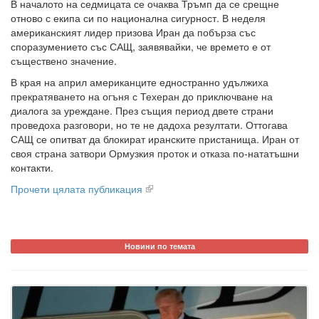
В началото на седмицата се очаква Тръмп да се срещне
отново с екипа си по национална сигурност. В неделя
американският лидер призова Иран да побърза със
споразумението със САЩ, заявявайки, че времето е от
съществено значение.
В края на април американците едностранно удължиха
прекратяването на огъня с Техеран до приключване на
диалога за уреждане. През същия период двете страни
проведоха разговори, но те не дадоха резултати. Оттогава
САЩ се опитват да блокират иранските пристанища. Иран от
своя страна затвори Ормузкия проток и отказа по-нататъшни
контакти.
Прочети цялата публикация
Новини по темата