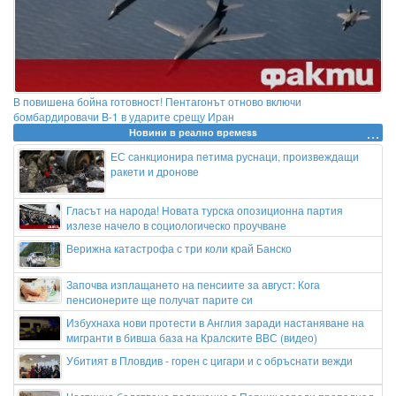
В повишена бойна готовност! Пентагонът отново включи
бомбардировачи B-1 в ударите срещу Иран
Новини в реално времеss
ЕС санкционира петима руснаци, произвеждащи
ракети и дронове
Гласът на народа! Новата турска опозиционна партия
излезе начело в социологическо проучване
Верижна катастрофа с три коли край Банско
Започва изплащането на пенсиите за август: Кога
пенсионерите ще получат парите си
Избухнаха нови протести в Англия заради настаняване на
мигранти в бивша база на Кралските ВВС (видео)
Убитият в Пловдив - горен с цигари и с обръснати вежди