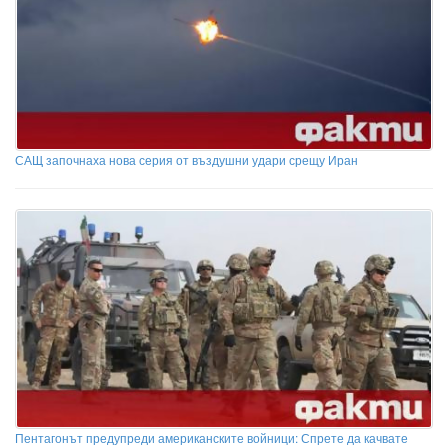
САЩ започнаха нова серия от въздушни удари срещу Иран
Пентагонът предупреди американските войници: Спрете да качвате