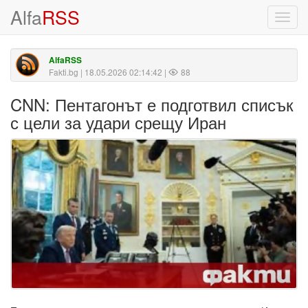
Alfa
RSS
Toggl
navig
AlfaRSS
Fakti.bg
| 18.05.2026 02:14:42 |
88
CNN: Пентагонът е подготвил списък
с цели за удари срещу Иран