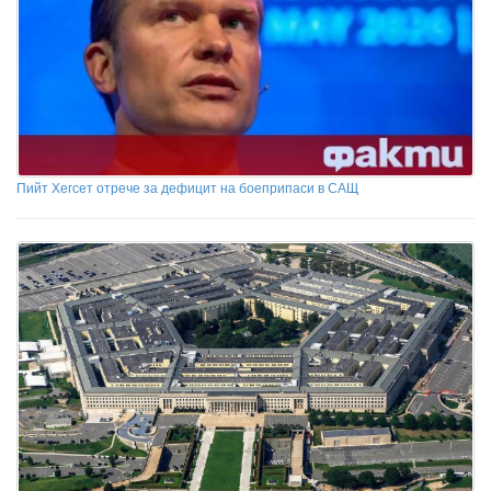
Пийт Хегсет отрече за дефицит на боеприпаси в САЩ