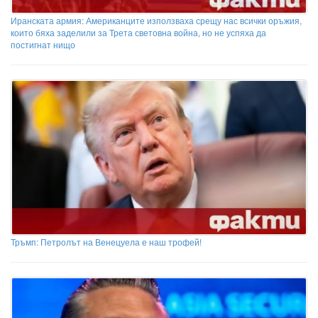
Иранската армия: Американците използваха срещу нас всички оръжия,
които бяха заделили за Трета световна война, но не успяха да
постигнат нищо
Тръмп: Петролът на Венецуела е наш трофей!