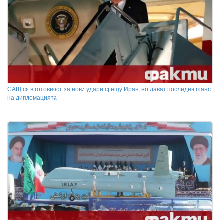
САЩ са в готовност за нови удари срещу Иран, но дават последен шанс
на дипломацията