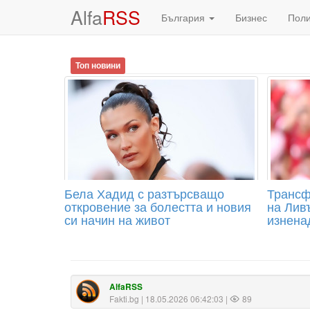
Alfa
RSS
България
Бизнес
Пол
Топ новини
Бела Хадид с разтърсващо
Трансф
откровение за болестта и новия
на Лив
си начин на живот
изненад
AlfaRSS
Fakti.bg
| 18.05.2026 06:42:03 |
89