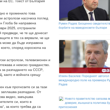
зи на ЕС. Тоест от България
дно е променило това
ни астролози насочиха поглед
-н Глоба бе направена
Румен Радев: Безценно свидетелств
мври 2025, отстранили
борбите на македонските българи
 предвиди, че те ще донесат
ващите в тях са вярвали, че ще
та може да бъде изправена
 което, според хороскопа на
уски астролози, телевизионен и
итежава и немско гражданство.
а за разпадането на СССР,
Щ, както и войната срещу
Илиян Василев: Поредният автогол
международно поле на премиера Р
Радев
лен към прогнозите си за тази
я заплашва разпадане. От
това видео, завършва
Новото правителство запазва в
ителите си, които в
доверие, външната политика б
а“, за които трябва да са
притеснения