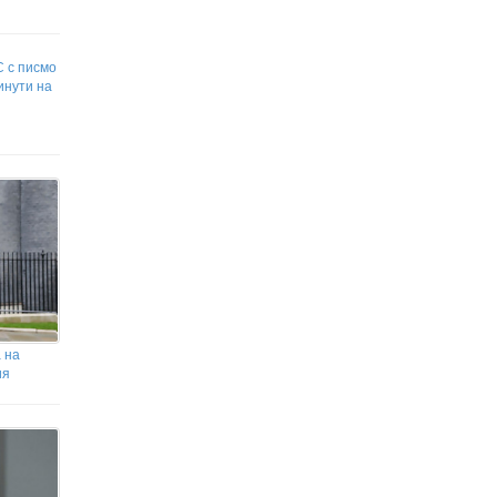
на Тръмп
Сенатът на САЩ прие нови санкции срещу
Путин, руския петрол и газ
С с писмо
инути на
 на
ия