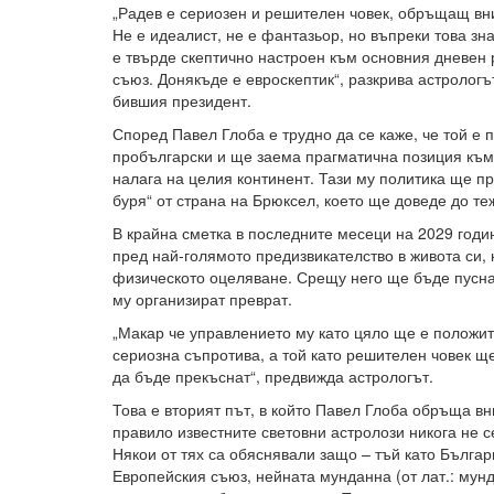
„Радев е сериозен и решителен човек, обръщащ вн
Не е идеалист, не е фантазьор, но въпреки това зна
е твърде скептично настроен към основния дневен 
съюз. Донякъде е евроскептик“, разкрива астрологъ
бившия президент.
Според Павел Глоба е трудно да се каже, че той е п
пробългарски и ще заема прагматична позиция към 
налага на целия континент. Тази му политика ще п
буря“ от страна на Брюксел, което ще доведе до те
В крайна сметка в последните месеци на 2029 год
пред най-голямото предизвикателство в живота си, 
физическото оцеляване. Срещу него ще бъде пусна
му организират преврат.
„Макар че управлението му като цяло ще е положит
сериозна съпротива, а той като решителен човек щ
да бъде прекъснат“, предвижда астрологът.
Това е вторият път, в който Павел Глоба обръща в
правило известните световни астролози никога не с
Някои от тях са обяснявали защо – тъй като Българ
Европейския съюз, нейната мунданна (от лат.: мундо