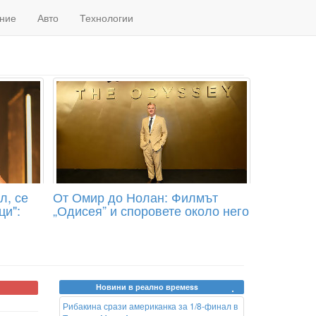
ние
Авто
Технологии
л, се
От Омир до Нолан: Филмът
ци":
„Одисея” и споровете около него
Новини в реално времеss
Рибакина срази американка за 1/8-финал в