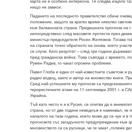
карта не е особено интересна. Тя следва изцяло та
нищо не зависи.
Падането на последното правителство обаче очеви
положение, защото за кратко време няколко светов
към балканската страна. Предишната прогноза на г
непосредствено след масовите протести през деке
министър-председателя Росен Желязков. Тогава той
на страната точно обратното на онова, което участ
се случи. Като резултат – след три години държава
пред гражданска война. Това съвпада с времето, по
Румен Радев, го чакат огромни проблеми.
Павел Глоба е един от най-известните съветски и р
радио водещ, както и автор на множество книги. Пр
Сред най-успешните му прогнози са предсказаният
терористичните атаки на 11 септември 2001 г. в СА
Украйна.
Тъй като често е и в Русия, се опитва да е внимате
страна, но от две години неведнъж е намеквал, че 
началото на тази година, което може да се чуе и в 
прогнозите със загадъчното предупреждение към зр
мнозинството си са руснаци, че ги чакат „големи дел