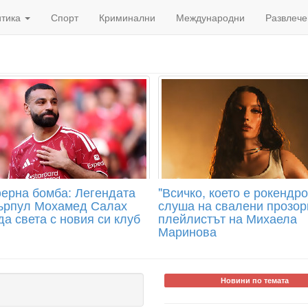
итика
Спорт
Криминални
Международни
Развлече
ерна бомба: Легендата
"Всичко, което е рокендро
ърпул Мохамед Салах
слуша на свалени прозор
а света с новия си клуб
плейлистът на Михаела
Маринова
Новини по темата