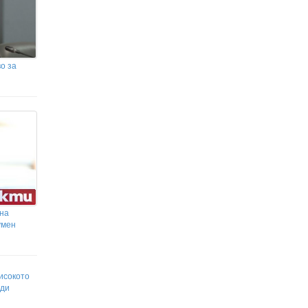
о за
 на
умен
исокото
уди