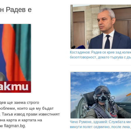
н Радев е
Костадинов: Радев се крие зад коле
безотговорност, докато търгува с д
дев ще заема строго
роблеми, които ще му бъдат
 Такъв извод прави известният
на карта и картата на
Чичо Румене, здравей: Службата ми
е flagman.bg.
минути полет седмично, после лека