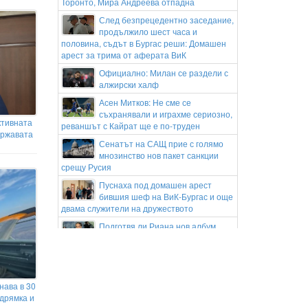
Торонто, Мира Андреева отпадна
След безпрецедентно заседание,
продължило шест часа и
половина, съдът в Бургас реши: Домашен
арест за трима от аферата ВиК
Официално: Милан се раздели с
алжирски халф
Асен Митков: Не сме се
съхранявали и играхме сериозно,
ктивната
реваншът с Кайрат ще е по-труден
ържавата
Сенатът на САЩ прие с голямо
мнозинство нов пакет санкции
срещу Русия
Пуснаха под домашен арест
бившия шеф на ВиК-Бургас и още
двама служители на дружеството
Подготвя ли Риана нов албум
Гонка с полицията в София:
Заловиха Венци „Белия Негър“ с
460 000 евро
нава в 30
Апелативен съд в САЩ спря
 дрямка и
строителството на балната зала