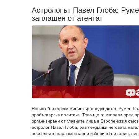
Астрологът Павел Глоба: Руме
заплашен от атентат
Новият български министър-председател Румен Ра
пробългарска политика. Това ще го изправи пред п
организирани от главните лица в Европейския съюз.
астролог Павел Глоба, разглеждайки неговата натал
последните парламентарни избори в България, пиш