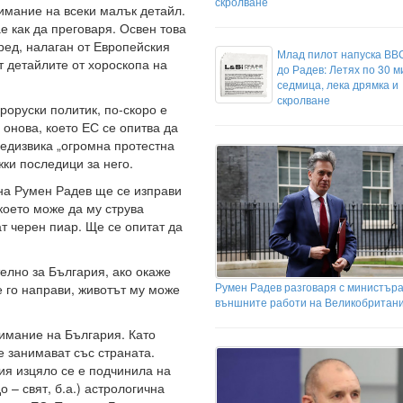
скролване
имание на всеки малък детайл.
е как да преговаря. Освен това
ред, налаган от Европейския
Млад пилот напуска ВВ
т детайлите от хороскопа на
до Радев: Летях по 30 м
седмица, лека дрямка и
скролване
роруски политик, по-скоро е
онова, което ЕС се опитва да
редизвика „огромна протестна
жки последици за него.
ина Румен Радев ще се изправи
което може да му струва
т черен пиар. Ще се опитат да
елно за България, ако окаже
Румен Радев разговаря с министъра
е го направи, животът му може
външните работи на Великобритан
нимание на България. Като
е занимават със страната.
ия изцяло се е подчинила на
 – свят, б.а.) астрологична