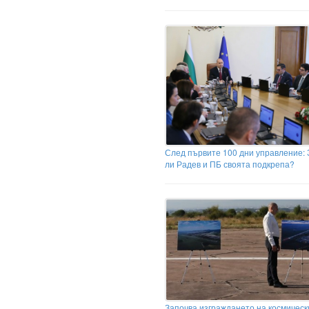
След първите 100 дни управление: 
ли Радев и ПБ своята подкрепа?
Започва изграждането на космическ