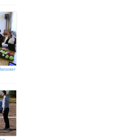
Запазват
и и