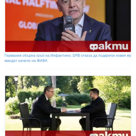
Германия обърна гръб на Инфантино: DFB отказа да подкрепи новия му
мандат начело на ФИФА