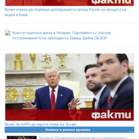
Вучич отказа да подпише декларацията срещу Русия на срещата на
върха в Киев
Конституционна криза в Унгария: Парламентът гласува
отстраняването на президента Тамаш Шуйок ОБЗОР
Може ли НАТО да укроти гнева на Тръмп
Новини в реално времеss
Лоренцо Пелегрини направи жест и преподписа с