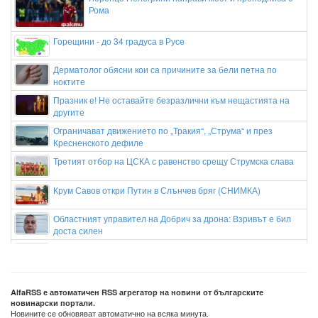
Рома
Горещини - до 34 градуса в Русе
Дерматолог обясни кои са причините за бели петна по
ноктите
Празник е! Не оставайте безразлични към нещастията на
другите
Ограничават движението по „Тракия“, „Струма“ и през
Кресненското дефиле
Третият отбор на ЦСКА с равенство срещу Струмска слава
Крум Савов откри Путин в Слънчев бряг (СНИМКА)
Областният управител на Добрич за дрона: Взривът е бил
доста силен
Георги Георгиев от "Възраждане" поиска отговори от мястото
на падналия край Кардам дрон: Предупреждавахме, че
България ще понесе последиците
Путин готви нов ход? Зеленски предупреди за тайна
AlfaRSS е автоматичен RSS агрегатор на новини от българските
новинарски портали.
мобилизация
Новините се обновяват автоматично на всяка минута.