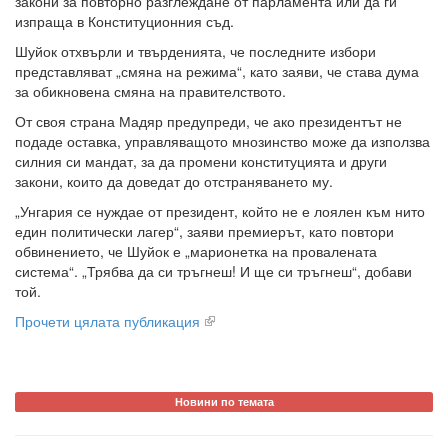
закони за повторно разглеждане от парламента или да ги
изпраща в Конституционния съд.
Шуйок отхвърли и твърденията, че последните избори
представляват „смяна на режима“, като заяви, че става дума
за обикновена смяна на правителството.
От своя страна Мадяр предупреди, че ако президентът не
подаде оставка, управляващото мнозинство може да използва
силния си мандат, за да промени конституцията и други
закони, които да доведат до отстраняването му.
„Унгария се нуждае от президент, който не е лоялен към нито
един политически лагер“, заяви премиерът, като повтори
обвинението, че Шуйок е „марионетка на провалената
система“. „Трябва да си тръгнеш! И ще си тръгнеш“, добави
той.
Прочети цялата публикация
Новини по темата