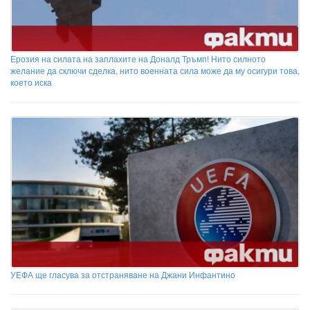
Ерозия на силата на заплахите на Доналд Тръмп! Нито силното
желание да сключи сделка, нито военната сила може да му осигури това,
което иска
УЕФА ще гласува за отстраняване на Джани Инфантино