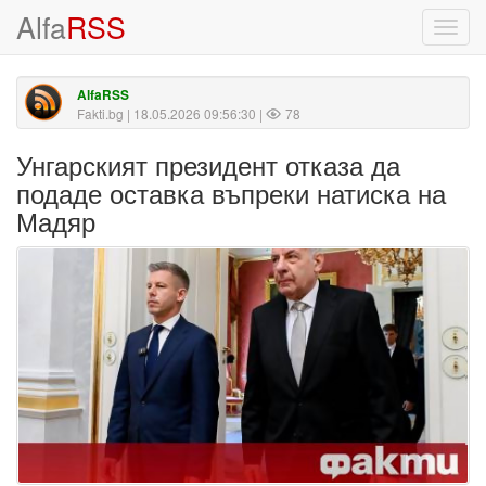
Alfa
RSS
Toggl
navig
AlfaRSS
Fakti.bg
| 18.05.2026 09:56:30 |
78
Унгарският президент отказа да
подаде оставка въпреки натиска на
Мадяр