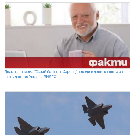
Дядката от мема "Скрий болката, Харолд" поведе в допитванията за
президент на Унгария ВИДЕО