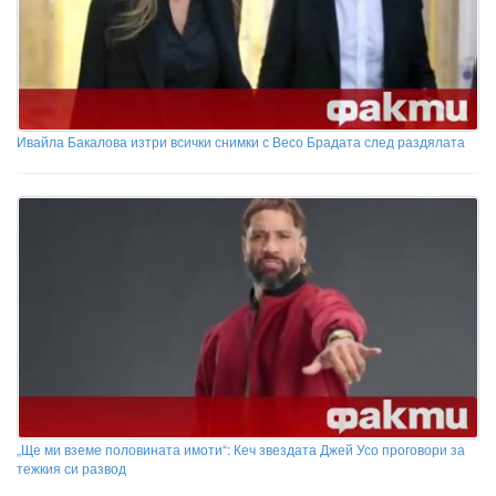
Ивайла Бакалова изтри всички снимки с Весо Брадата след раздялата
„Ще ми вземе половината имоти“: Кеч звездата Джей Усо проговори за
тежкия си развод