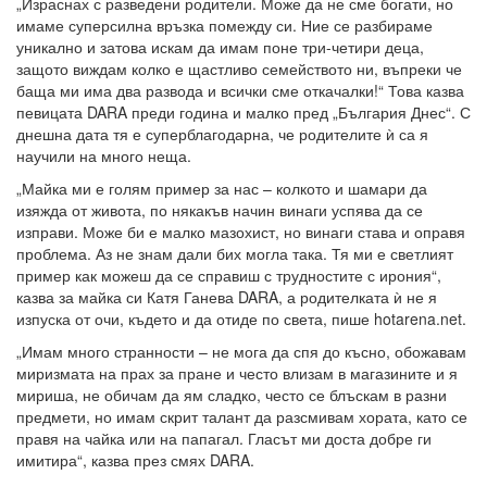
„Израснах с разведени родители. Може да не сме богати, но
имаме суперсилна връзка помежду си. Ние се разбираме
уникално и затова искам да имам поне три-четири деца,
защото виждам колко е щастливо семейството ни, въпреки че
баща ми има два развода и всички сме откачалки!“ Това казва
певицата DARA преди година и малко пред „България Днес“. С
днешна дата тя е суперблагодарна, че родителите ѝ са я
научили на много неща.
„Майка ми е голям пример за нас – колкото и шамари да
изяжда от живота, по някакъв начин винаги успява да се
изправи. Може би е малко мазохист, но винаги става и оправя
проблема. Аз не знам дали бих могла така. Тя ми е светлият
пример как можеш да се справиш с трудностите с ирония“,
казва за майка си Катя Ганева DARA, а родителката ѝ не я
изпуска от очи, където и да отиде по света, пише hotarena.net.
„Имам много странности – не мога да спя до късно, обожавам
миризмата на прах за пране и често влизам в магазините и я
мириша, не обичам да ям сладко, често се блъскам в разни
предмети, но имам скрит талант да разсмивам хората, като се
правя на чайка или на папагал. Гласът ми доста добре ги
имитира“, казва през смях DARA.