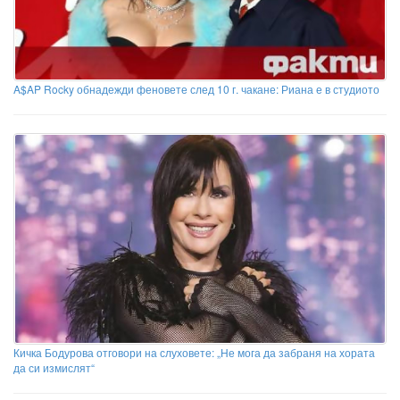
A$AP Rocky обнадежди феновете след 10 г. чакане: Риана е в студиото
Кичка Бодурова отговори на слуховете: „Не мога да забраня на хората
да си измислят“