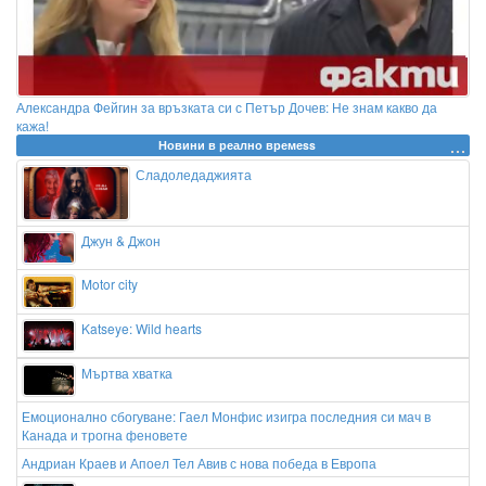
Александра Фейгин за връзката си с Петър Дочев: Не знам какво да
кажа!
Новини в реално времеss
Сладоледаджията
Джун & Джон
Motor city
Katseye: Wild hearts
Мъртва хватка
Емоционално сбогуване: Гаел Монфис изигра последния си мач в
Канада и трогна феновете
Андриан Краев и Апоел Тел Авив с нова победа в Европа