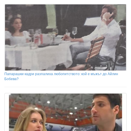
Папарашки кадри разпалиха любопитството: кой е мъжът до Айлин
Бобева?