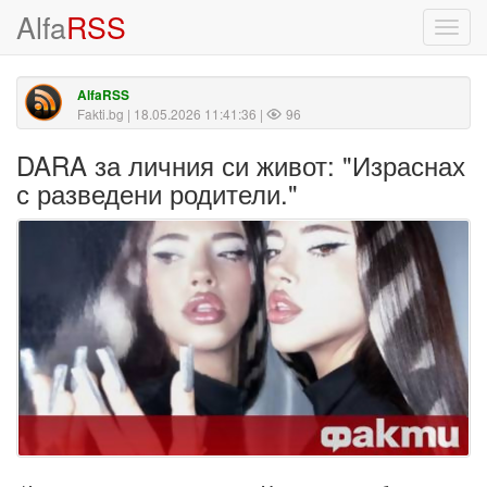
Alfa
RSS
Toggl
navig
AlfaRSS
Fakti.bg
| 18.05.2026 11:41:36 |
96
DARA за личния си живот: "Израснах
с разведени родители."