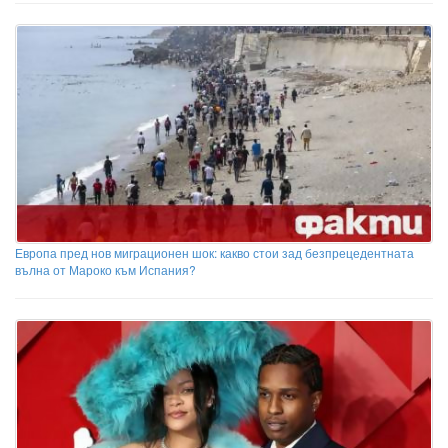
Европа пред нов миграционен шок: какво стои зад безпрецедентната
вълна от Мароко към Испания?