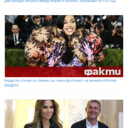
Див скандал избухна между Мария и Кулагин, заплашват се със съд
Карди Би отново се сближи със секси футболист на вечеря в Италия
(ВИДЕО)