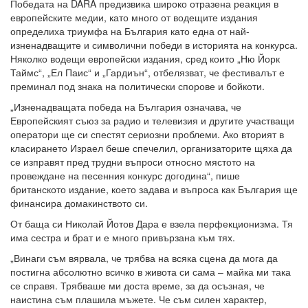
Победата на DARA предизвика широко отразена реакция в
европейските медии, като много от водещите издания
определиха триумфа на България като една от най-
изненадващите и символични победи в историята на конкурса.
Няколко водещи европейски издания, сред които „Ню Йорк
Таймс“, „Ел Паис“ и „Гардиън“, отбелязват, че фестивалът е
преминал под знака на политически спорове и бойкоти.
„Изненадващата победа на България означава, че
Европейският съюз за радио и телевизия и другите участващи
оператори ще си спестят сериозни проблеми. Ако вторият в
класирането Израел беше спечелил, организаторите щяха да
се изправят пред трудни въпроси относно мястото на
провеждане на песенния конкурс догодина“, пише
британското издание, което задава и въпроса как България ще
финансира домакинството си.
От баща си Николай Йотов Дара е взела перфекционизма. Тя
има сестра и брат и е много привързана към тях.
„Винаги съм вярвала, че трябва на всяка сцена да мога да
постигна абсолютно всичко в живота си сама – майка ми така
се справя. Трябваше ми доста време, за да осъзная, че
наистина съм плашила мъжете. Че съм силен характер,