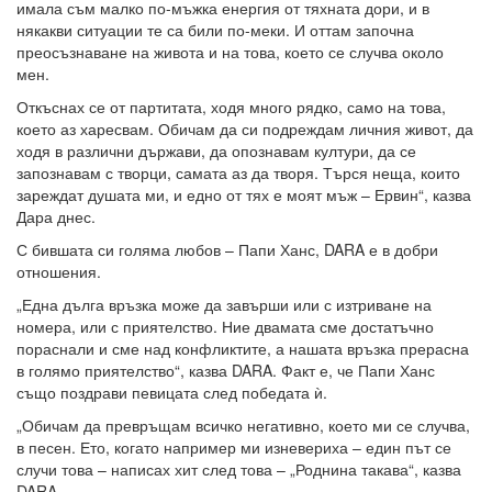
имала съм малко по-мъжка енергия от тяхната дори, и в
някакви ситуации те са били по-меки. И оттам започна
преосъзнаване на живота и на това, което се случва около
мен.
Откъснах се от партитата, ходя много рядко, само на това,
което аз харесвам. Обичам да си подреждам личния живот, да
ходя в различни държави, да опознавам култури, да се
запознавам с творци, самата аз да творя. Търся неща, които
зареждат душата ми, и едно от тях е моят мъж – Ервин“, казва
Дара днес.
С бившата си голяма любов – Папи Ханс, DARA е в добри
отношения.
„Една дълга връзка може да завърши или с изтриване на
номера, или с приятелство. Ние двамата сме достатъчно
пораснали и сме над конфликтите, а нашата връзка прерасна
в голямо приятелство“, казва DARA. Факт е, че Папи Ханс
също поздрави певицата след победата ѝ.
„Обичам да превръщам всичко негативно, което ми се случва,
в песен. Ето, когато например ми изневериха – един път се
случи това – написах хит след това – „Роднина такава“, казва
DARA.