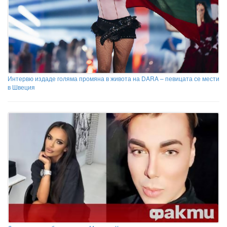
Интервю издаде голяма промяна в живота на DARA – певицата се мести
в Швеция