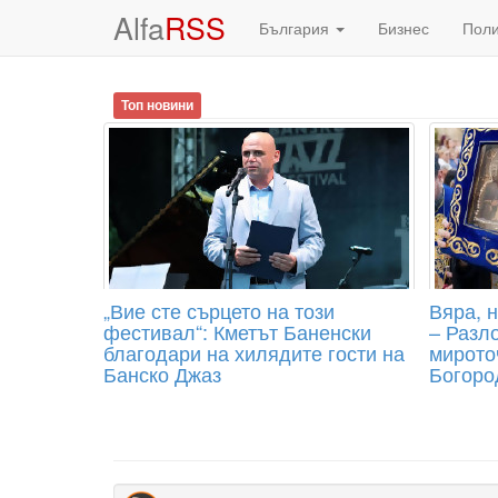
Alfa
RSS
България
Бизнес
Пол
Топ новини
„Вие сте сърцето на този
Вяра, 
фестивал“: Кметът Баненски
– Разл
благодари на хилядите гости на
мирото
Банско Джаз
Богоро