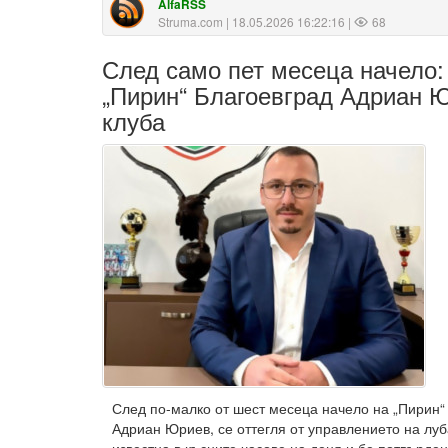
AlfaRSS
Struma.com
| 18.05.2026 16:22:16 |
68
След само пет месеца начело:
„Пирин“ Благоевград Адриан Ю
клуба
След по-малко от шест месеца начело на „Пирин“
Адриан Юриев, се оттегля от управлението на л