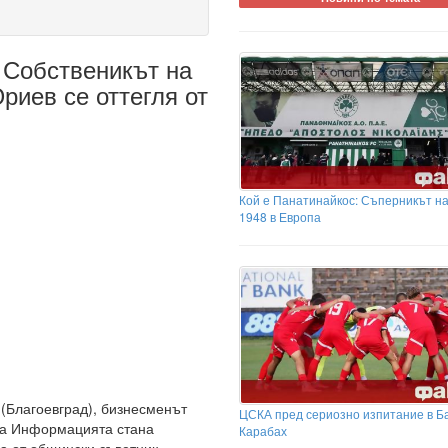
 Собственикът на
риев се оттегля от
Кой е Панатинайкос: Съперникът н
1948 в Европа
 (Благоевград), бизнесменът
ЦСКА пред сериозно изпитание в Б
уба Информацията стана
Карабах