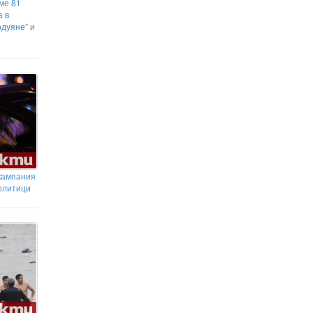
ме 81
а в
одуяне” и
 кампания
олитици