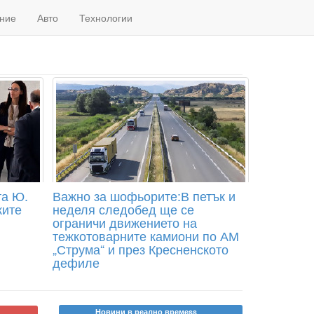
ние
Авто
Технологии
та Ю.
Важно за шофьорите:В петък и
ките
неделя следобед ще се
ограничи движението на
тежкотоварните камиони по АМ
„Струма“ и през Кресненското
дефиле
Новини в реално времеss