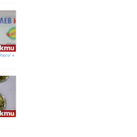
Европа
Лаута“ е