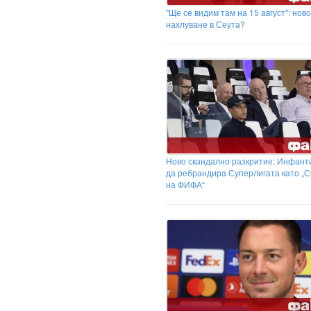
"Ще се видим там на 15 август": ново
нахлуване в Сеута?
Ново скандално разкритие: Инфант
да ребрандира Суперлигата като „
на ФИФА“