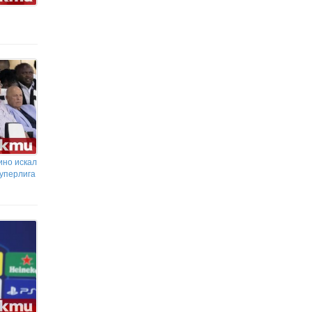
ино искал
Суперлига