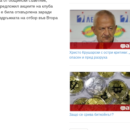
на от общински съветник,
предложил акциите на клуба
 е била отхвърлена заради
здръжката на отбор във Втора
Христо Крушарски с остри критики: „
опасен и пред разруха
Защо се срива биткойнът?