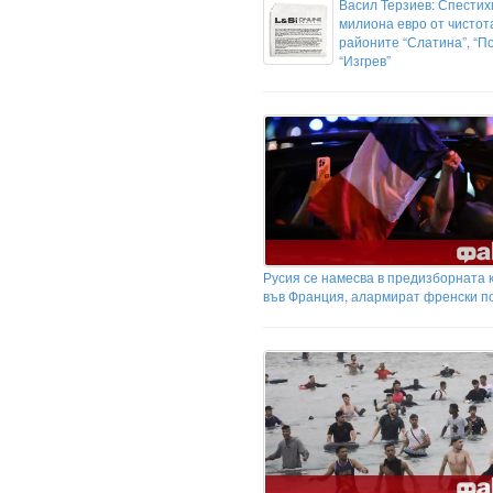
Васил Терзиев: Спестих
милиона евро от чистот
районите “Слатина”, “П
“Изгрев”
Русия се намесва в предизборната
във Франция, алармират френски п