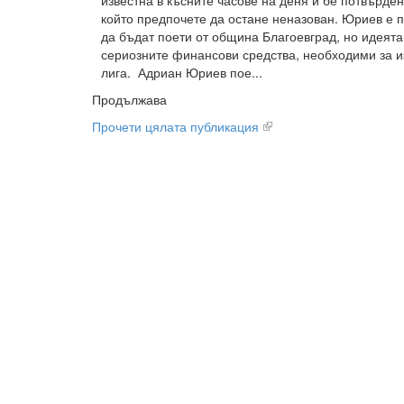
известна в късните часове на деня и бе потвърде
който предпочете да остане неназован. Юриев е 
да бъдат поети от община Благоевград, но идеята
сериозните финансови средства, необходими за и
лига. Адриан Юриев пое...
Продължава
Прочети цялата публикация