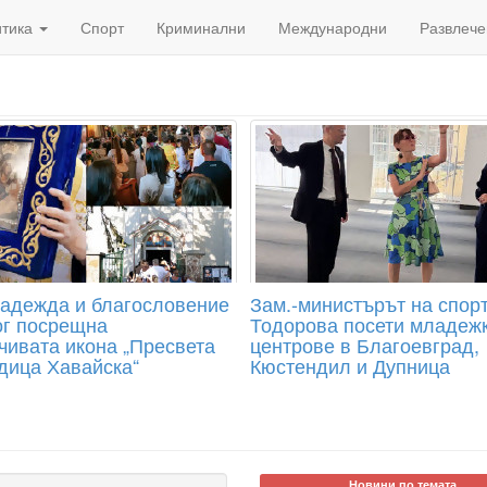
итика
Спорт
Криминални
Международни
Развлече
надежда и благословение
Зам.-министърът на спор
ог посрещна
Тодорова посети младеж
чивата икона „Пресвета
центрове в Благоевград,
дица Хавайска“
Кюстендил и Дупница
Новини по темата