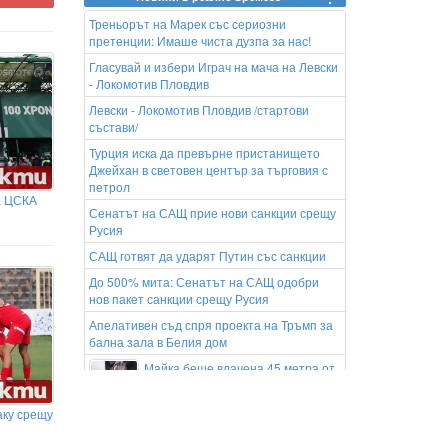
Треньорът на Марек със сериозни
претенции: Имаше чиста дузпа за нас!
Гласувай и избери Играч на мача на Левски
- Локомотив Пловдив
Левски - Локомотив Пловдив /стартови
състави/
Турция иска да превърне пристанището
Джейхан в световен център за търговия с
петрол
а ЦСКА
Сенатът на САЩ прие нови санкции срещу
Русия
САЩ готвят да ударят Путин със санкции
До 500% мита: Сенатът на САЩ одобри
нов пакет санкции срещу Русия
Апелативен съд спря проекта на Тръмп за
бална зала в Белия дом
Майка беше влачена 45 метра от
влак, след като детската ѝ количка
се заклещи на вагон
аку срещу
Рекорден износ на ток: България
стана батерията на Източна