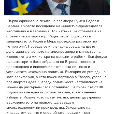
Първа официална визита на премиера Румен Радев в
Берлин. Първото посещение на министър-председателя
неслучайно е в Германия. Той изтъкна, че страната е наш
стратегически партньор. Радев беше посрещнат в
канцлерството. Радев и Мерц проведоха разговор „на
четири очи". Проведе се и пленарна среща на двете
делегации с участието на вицепремиера и министър на
икономиката и министъра на външните работи. Във фокуса
на разговорите бяха отбраната на Европа, военното
производство и инвестиции в страната ни, както и
устойчивата кохезионна политика. България се утвърди не
като периферия, а като важен партньор в Европа, уверен е
премиерът Радев. "Заради политическа нестабилност не
можем да разгърнем своя потенциал. За първи път от 30
години имаме една политическа сила, която спечели
изборите. Имаме ново правителство, целим да укрепим
върховенството на правото, да въведем
високотехнологични производства. Ускоряване на
инфраструктурните и енергийните продукти, чрез