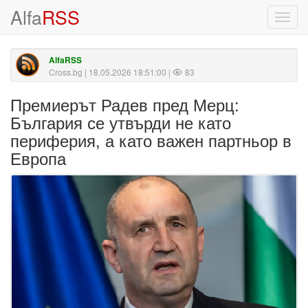
Alfa
RSS
Toggl
navig
AlfaRSS
Cross.bg
| 18.05.2026 18:51:00 |
83
Премиерът Радев пред Мерц:
България се утвърди не като
периферия, а като важен партньор в
Европа