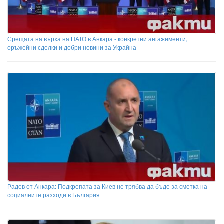
Срещата на върха на НАТО в Анкара - конкретни ангажименти,
оръжейни сделки и добри новини за Украйна
Радев от Анкара: Подкрепата за Киев не трябва да бъде за сметка на
социалните разходи в България