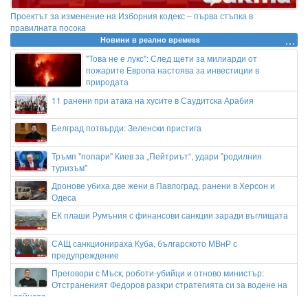
Проектът за изменение на Изборния кодекс – първа стъпка в
правилната посока
Новини в реално времеss
"Това не е лукс": След щети за милиарди от
пожарите Европа настоява за инвестиции в
природата
11 ранени при атака на хусите в Саудитска Арабия
Белград потвърди: Зеленски пристига
Тръмп "попари" Киев за „Пейтриът“, удари "родилния
туризъм"
Дронове убиха две жени в Павлоград, ранени в Херсон и
Одеса
ЕК плаши Румъния с финансови санкции заради въглищата
САЩ санкционираха Куба, българското МВнР с
предупреждение
Преговори с Мъск, роботи-убийци и отново министър:
Отстраненият Федоров разкри стратегията си за водене на
войната