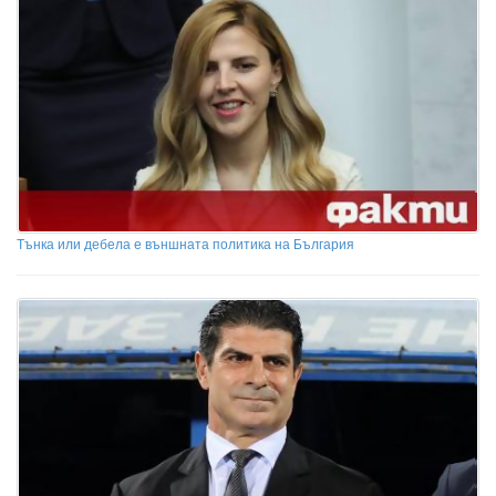
Тънка или дебела е външната политика на България