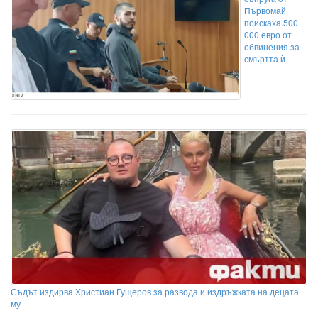
Първомай
поискаха 500
000 евро от
обвинения за
смъртта ѝ
Съдът издирва Христиан Гущеров за развода и издръжката на децата
му