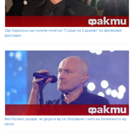
Уди Харелсън ще получи почетно "Сърце на Сараево" на филмовия
фестивал
Фил Колинс разкри, че децата му се сбогували с него на болничното му
легло