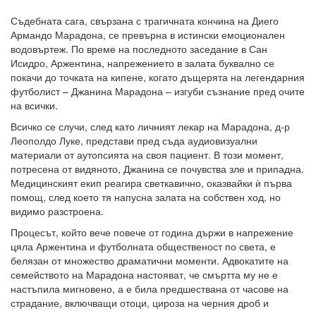
Съдебната сага, свързана с трагичната кончина на Диего
Армандо Марадона, се превърна в истински емоционален
водовъртеж. По време на последното заседание в Сан
Исидро, Аржентина, напрежението в залата буквално се
покачи до точката на кипене, когато дъщерята на легендарния
футболист – Джанина Марадона – изгуби съзнание пред очите
на всички.
Всичко се случи, след като личният лекар на Марадона, д-р
Леополдо Луке, представи пред съда аудиовизуални
материали от аутопсията на своя пациент. В този момент,
потресена от видяното, Джанина се почувства зле и припадна.
Медицинският екип реагира светкавично, оказвайки ѝ първа
помощ, след което тя напусна залата на собствен ход, но
видимо разстроена.
Процесът, който вече повече от година държи в напрежение
цяла Аржентина и футболната общественост по света, е
белязан от множество драматични моменти. Адвокатите на
семейството на Марадона настояват, че смъртта му не е
настъпила мигновено, а е била предшествана от часове на
страдание, включващи отоци, цироза на черния дроб и