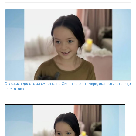
Отложиха делото за смъртта на Сияна за септември, експертизата още
не е готова