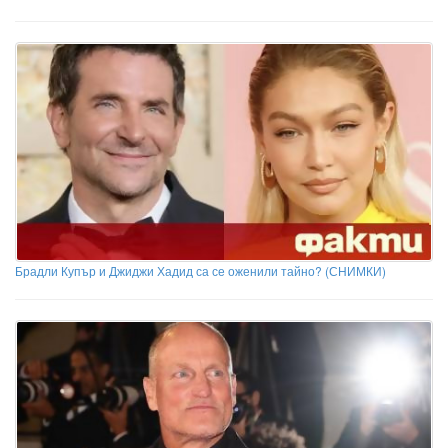
Брадли Купър и Джиджи Хадид са се оженили тайно? (СНИМКИ)