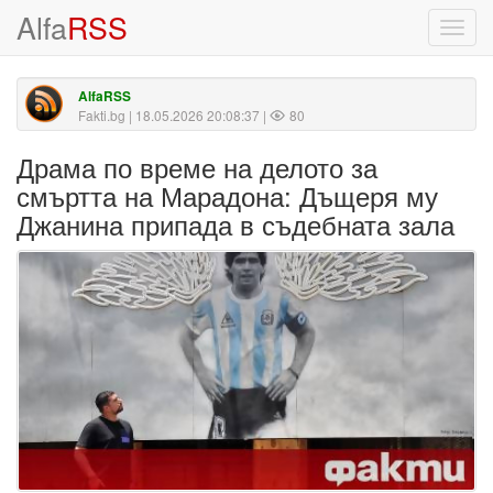
Alfa
RSS
Toggl
navig
AlfaRSS
Fakti.bg
| 18.05.2026 20:08:37 |
80
Драма по време на делото за
смъртта на Марадона: Дъщеря му
Джанина припада в съдебната зала