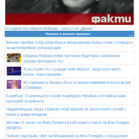
24 години без Мария Нейкова – гласът на „Двама“
Новини в реално времеss
Военен пробив: САЩ изпробваха хиперзвукова бойна глава с помощта
на артилерийско супероръдие
Община Перник обяви частично бедствено положение
заради пропаднал път
AI за първи път създадe нови вируси : защо носи както
ползи, така и рискове
40-годишната Линдзи Лоън си върна емблематичната визия
(СНИМКИ)
Блумбърг: Съюзниците отново подведоха Украйна и оставиха един
сценарий за войната
Нидерландска следа в Банско: нова версия за заплетения случай с
наши и чужди младежи
Мотиви от песен на Янка Рупкина в най-новото парче на Ели Голдинг
(ВИДЕО)
Побоят над мъжа, убит на Младежкия хълм в Пловдив, е продължил