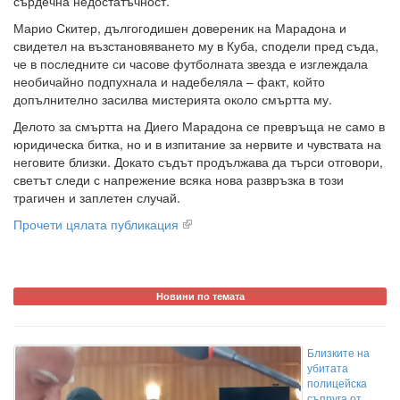
сърдечна недостатъчност.
Марио Скитер, дългогодишен довереник на Марадона и
свидетел на възстановяването му в Куба, сподели пред съда,
че в последните си часове футболната звезда е изглеждала
необичайно подпухнала и надебеляла – факт, който
допълнително засилва мистерията около смъртта му.
Делото за смъртта на Диего Марадона се превръща не само в
юридическа битка, но и в изпитание за нервите и чувствата на
неговите близки. Докато съдът продължава да търси отговори,
светът следи с напрежение всяка нова развръзка в този
трагичен и заплетен случай.
Прочети цялата публикация
Новини по темата
Близките на
убитата
полицейска
съпруга от