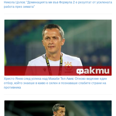
Никола Цолов: "Доминацията ми във Формула 2 е резултат от усилената
работа през зимата"
Христо Янев след успеха над Макаби Тел Авив: Отново видяхме един
отбор, който знаеше в какво е силен и познаваше слабите страни на
противника