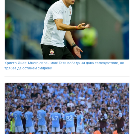
Христо Янев: Много силен мач! Тази победа ни дава самочувствие, но
трябва да останем смирени