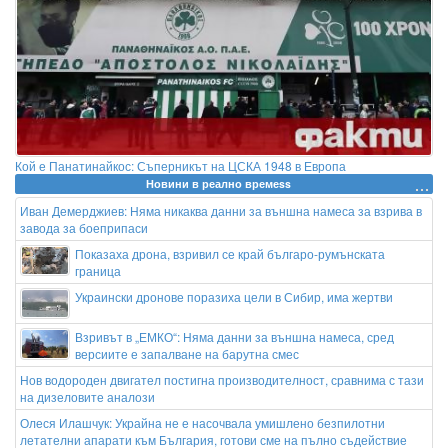
Кой е Панатинайкос: Съперникът на ЦСКА 1948 в Европа
Новини в реално времеss
Иван Демерджиев: Няма никаква данни за външна намеса за взрива в
завода за боеприпаси
Показаха дрона, взривил се край българо-румънската
граница
Украински дронове поразиха цели в Сибир, има жертви
Взривът в „ЕМКО“: Няма данни за външна намеса, сред
версиите е запалване на барутна смес
Нов водороден двигател постигна производителност, сравнима с тази
на дизеловите аналози
Олеся Илашчук: Украйна не е насочвала умишлено безпилотни
летателни апарати към България, готови сме на пълно съдействие