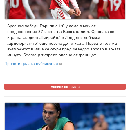
Арсенал победи Бърнли с 1:0 у дома в мач от
предпоследния 37-и кръг на Висшата лига. Срещата се
игра на стадион „Емирейтс“ в Лондон и доближи
„артилеристите“ още повече до титлата. Първата голяма
възможност в мача се откри пред Леандро Тросар в 15-ата
минута. Белгиецът стреля опасно от границат...
Прочети цялата публикация
Новини по темата