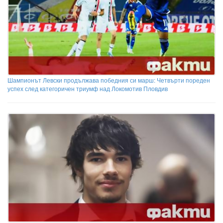
Шампионът Левски продължава победния си марш: Четвърти пореден
успех след категоричен триумф над Локомотив Пловдив