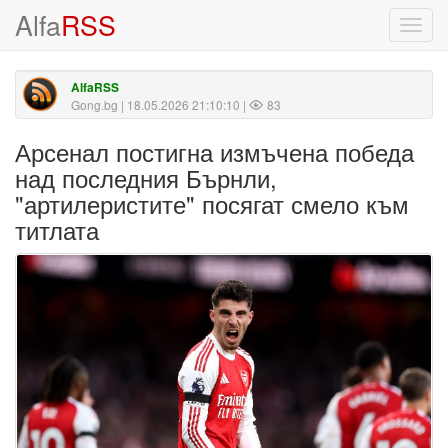
Alfa
RSS
Toggl
navig
AlfaRSS
Gong.bg
| 18.05.2026 21:10:10 |
83
Арсенал постигна измъчена победа
над последния Бърнли,
"артилеристите" посягат смело към
титлата