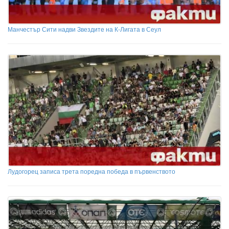
Манчестър Сити надви Звездите на К-Лигата в Сеул
Лудогорец записа трета поредна победа в първенството