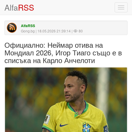
Alfa
RSS
Toggl
navig
AlfaRSS
Gong.bg
| 18.05.2026 21:39:14 |
80
Официално: Неймар отива на
Мондиал 2026, Игор Тиаго също е в
списъка на Карло Анчелоти