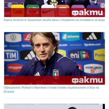
Карло Анчелоти: Бразилия загуби мача с Норвегия на почивката за вода
Официално: Роберто Манчини отново поема националния отбор на
Италия