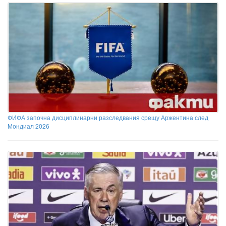
ФИФА започна дисциплинарни разследвания срещу Аржентина след
Мондиал 2026