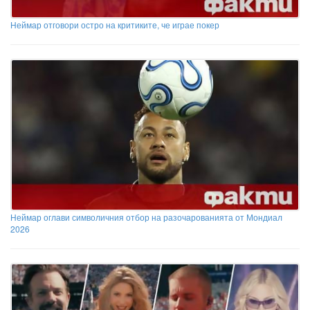
Неймар отговори остро на критиките, че играе покер
Неймар оглави символичния отбор на разочарованията от Мондиал
2026