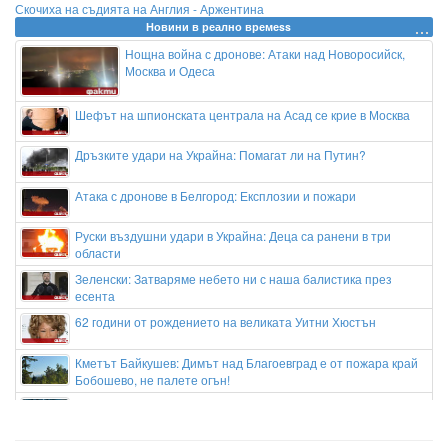
Скочиха на съдията на Англия - Аржентина
Новини в реално времеss
Нощна война с дронове: Атаки над Новоросийск,
Москва и Одеса
Шефът на шпионската централа на Асад се крие в Москва
Дръзките удари на Украйна: Помагат ли на Путин?
Атака с дронове в Белгород: Експлозии и пожари
Руски въздушни удари в Украйна: Деца са ранени в три
области
Зеленски: Затваряме небето ни с наша балистика през
есента
62 години от рождението на великата Уитни Хюстън
Кметът Байкушев: Димът над Благоевград е от пожара край
Бобошево, не палете огън!
Българите кътат в банките €56,4 милиарда
Александър Тунчев: Не беше лесно срещу Дунав, постарахме