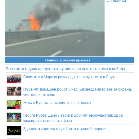
Сандански
Новини в реално времеss
Вече пета година представят руския провал като тактика и победа
Властите в Мароко разследват нахлуването в Сеута
Първият домашен робот у нас: Бизнесдама го взе за охрана,
чистене и готвене
Жега в Бургас, спасението е на плажа
Георги Русев: Дано Левски и другият евроучастник да се
класират в основната фаза
Здравето започва от доброто кръвообращение