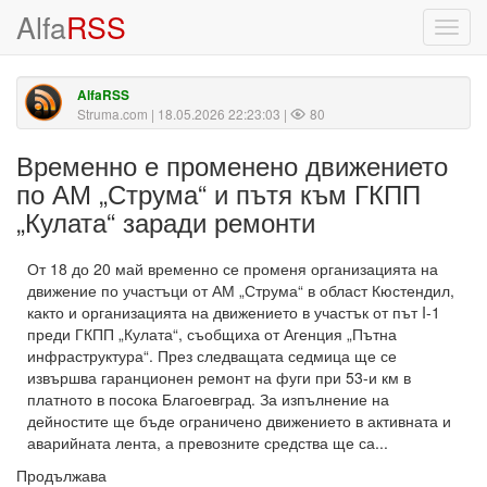
Alfa
RSS
Toggl
navig
AlfaRSS
Struma.com
| 18.05.2026 22:23:03 |
80
Временно е променено движението
по АМ „Струма“ и пътя към ГКПП
„Кулата“ заради ремонти
От 18 до 20 май временно се променя организацията на
движение по участъци от АМ „Струма“ в област Кюстендил,
както и организацията на движението в участък от път I-1
преди ГКПП „Кулата“, съобщиха от Агенция „Пътна
инфраструктура“. През следващата седмица ще се
извършва гаранционен ремонт на фуги при 53-и км в
платното в посока Благоевград. За изпълнение на
дейностите ще бъде ограничено движението в активната и
аварийната лента, а превозните средства ще са...
Продължава