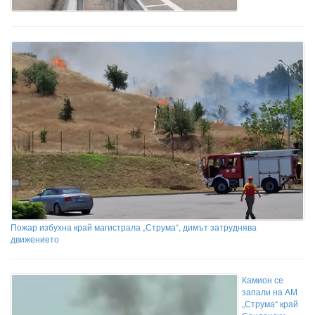
Пожар избухна край магистрала „Струма“, димът затруднява
движението
Камион се
запали на АМ
„Струма“ край