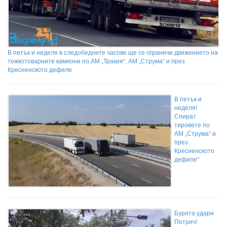
В петък и неделя в следобедните часове ще се ограничи движението на
тежкотоварните камиони по АМ „Тракия“, АМ „Струма“ и през
Кресненското дефиле
В петък и
неделя!
Спират
тировете по
АМ „Струма“ и
през
Кресненското
дефиле"
Бурята удари
Петрич!