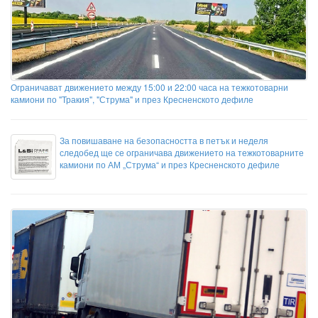
Ограничават движението между 15:00 и 22:00 часа на тежкотоварни
камиони по "Тракия", "Струма" и през Кресненското дефиле
За повишаване на безопасността в петък и неделя
следобед ще се ограничава движението на тежкотоварните
камиони по АМ „Струма“ и през Кресненското дефиле