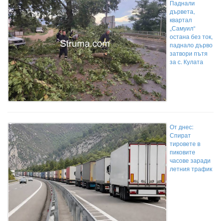
Паднали
дървета,
квартал
„Самуил“
остана без ток,
паднало дърво
затвори пътя
за с. Кулата
От днес:
Спират
тировете в
пиковите
часове заради
летния трафик