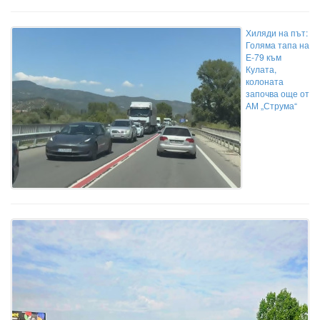
Хиляди на път:
Голяма тапа на
Е-79 към
Кулата,
колоната
започва още от
АМ „Струма“