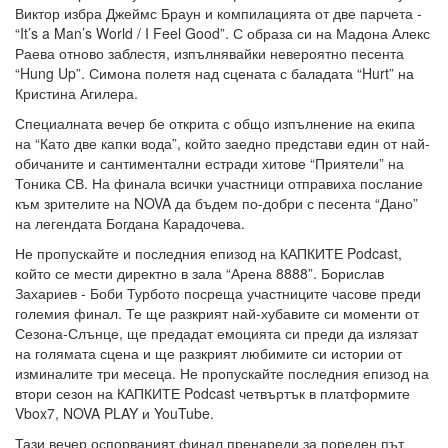
Виктор избра Джеймс Браун и компилацията от две парчета -
“It’s a Man’s World / I Feel Good”. С образа си на Мадона Алекс
Раева отново заблестя, изпълнявайки невероятно песента
“Hung Up”. Симона полетя над сцената с баладата “Hurt” на
Кристина Агилера.
Специалната вечер бе открита с общо изпълнение на екипа
на “Като две капки вода”, който заедно представи един от най-
обичаните и сантиментални естради хитове “Приятели” на
Тоника СВ. На финала всички участници отправиха послание
към зрителите на NOVA да бъдем по-добри с песента “Дано”
на легендата Богдана Карадочева.
Не пропускайте и последния епизод на КАПКИТЕ Podcast,
който се мести директно в зала “Арена 8888”. Борислав
Захариев - Боби Турбото посреща участниците часове преди
големия финал. Те ще разкрият най-хубавите си моменти от
Сезона-Слънце, ще предадат емоцията си преди да излязат
на голямата сцена и ще разкрият любимите си истории от
изминалите три месеца. Не пропускайте последния епизод на
втори сезон на КАПКИТЕ Podcast четвъртък в платформите
Vbox7, NOVA PLAY и YouTube.
Тази вечер оспорваният финал пренареди за пореден път