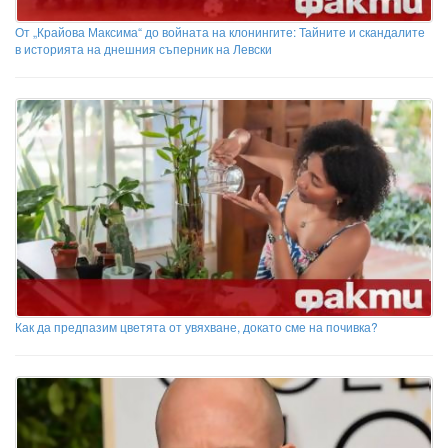
От „Крайова Максима“ до войната на клонингите: Тайните и скандалите
в историята на днешния съперник на Левски
Как да предпазим цветята от увяхване, докато сме на почивка?