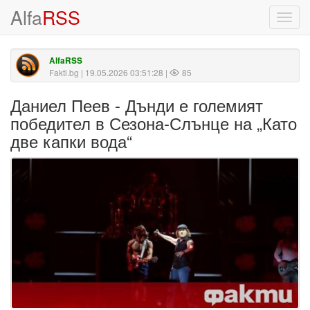
Alfa
RSS
Toggl
navig
AlfaRSS
Fakti.bg
| 19.05.2026 03:51:28 |
85
Даниел Пеев - Дънди е големият
победител в Сезона-Слънце на „Като
две капки вода“