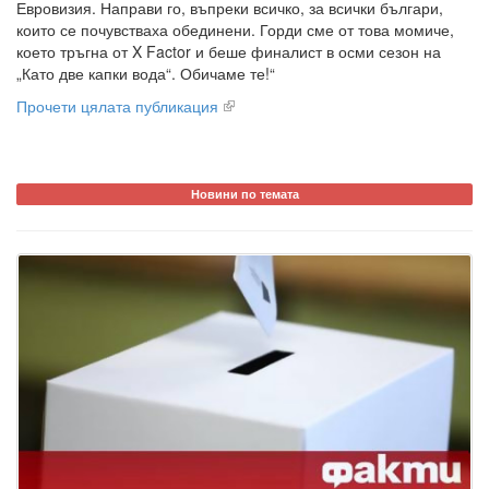
Евровизия. Направи го, въпреки всичко, за всички българи,
които се почувстваха обединени. Горди сме от това момиче,
което тръгна от X Factor и беше финалист в осми сезон на
„Като две капки вода“. Обичаме те!“
Прочети цялата публикация
Новини по темата