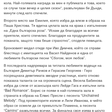
кола. Най-голямата награда за мен е публиката и това, което
се случи тази вечер и целия сезон“, развълнуван бе Дънди,
минути след като спечели.
Второто място зае Емилия, която избра да влезе в образа на
Паша Христова. Тя вдигна цялата зала на крака с изпълнение
на „Една българска роза“. “Искам да благодаря за всички
приятели, които спечелих. Благодаря на продуцентите за
поканата, защото това беше страхотно”, сподели певицата.
Бронзовият медал отиде при Иво Димчев, който се справи
блестящо с имитацията на Васил Найденов и една от
любимите български песни “Сбогом, моя любов”.
В последната надпревара за титлата любимите водещи на
България Димитър Рачков и Герасим Георгиев - Геро
посрещнаха деветимата звездни участници, които отново
показаха таланта си на огромната сцена. Весела Бабинова
избра да слезе от асансьора като Лейди Гага и изпълни хита
“Bad Romance”. Борис се появи в най-голямата зала в
страната в образа на Елвис Пресли с песента “Unchained
Melody”. Под прожекторите излезе и Лили Иванова, в чийто
образ се осмели да се превъплъти Пламена, а песента
“Camino” развълнува всички. За финална своя изява в шоуто