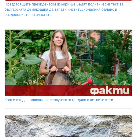
Предстоящите президентски избори ще бъдат политически тест за
българската демокрация да запази институционалния баланс и
разделението на властите
Кога и как да поливаме зеленчуковата градина в летните жеги