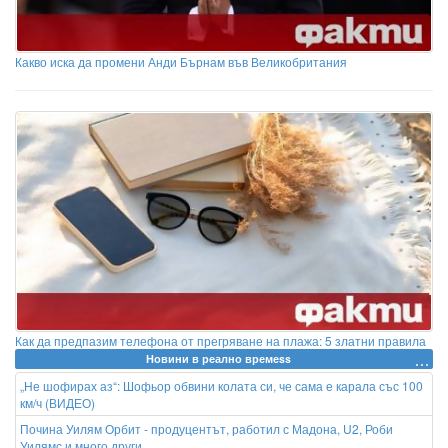
Какво иска да промени Анди Бърнам във Великобритания
Как да предпазим телефона от прегряване на плажа: 5 златни правила
Новини в реално времеss
„Не шофирах аз“: Шофьор обвини колата си, че сама е карала със 100
км/ч (ВИДЕО)
Почина Уилям Орбит - продуцентът, работил с Мадона, U2, Роби
Уилямс и много други