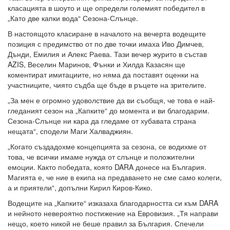
класацията в шоуто и ще определи големият победител в
„Като две капки вода“ Сезона-Слънце.
В настоящото класиране в началото на вечерта водещите
позиция с предимство от по две точки имаха Иво Димчев,
Дънди, Емилия и Алекс Раева. Тази вечер журито в състав
AZIS, Веселин Маринов, Фънки и Хилда Казасян ще
коментират имитациите, но няма да поставят оценки на
участниците, чиято съдба ще бъде в ръцете на зрителите.
„За мен е огромно удоволствие да ви съобщя, че това е най-
гледаният сезон на „Капките“ до момента и ви благодарим.
Сезона-Слънце ни кара да гледаме от хубавата страна
нещата“, сподели Маги Халваджиян.
„Когато създадохме концепцията за сезона, се водихме от
това, че всички имаме нужда от слънце и положителни
емоции. Както победата, която DARA донесе на България.
Магията е, че ние в екипа на предаването не сме само колеги,
а и приятели“, допълни Кирил Киров-Кико.
Водещите на „Капките“ изказаха благодарността си към DARA
и нейното невероятно постижение на Евровизия. „Тя направи
нещо, което никой не беше правил за България. Спечели