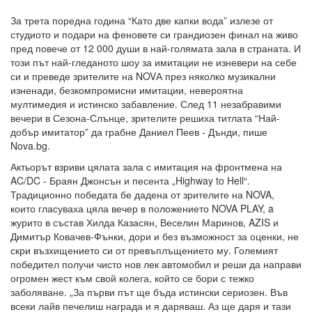
За трета поредна година “Като две капки вода” излезе от
студиото и подари на феновете си грандиозен финал на живо
пред повече от 12 000 души в най-голямата зала в страната. И
този път най-гледаното шоу за имитации не изневери на себе
си и преведе зрителите на NOVА през няколко музикални
изненади, безкомпромисни имитации, невероятна
мултимедия и истинско забавление. След 11 незабравими
вечери в Сезона-Слънце, зрителите решиха титлата “Най-
добър имитатор” да грабне Даниел Пеев - Дънди, пише
Nova.bg.
Актьорът взриви цялата зала с имитация на фронтмена на
AC/DC - Браян Джонсън и песента „Highway to Hell“.
Традиционно победата бе дадена от зрителите на NOVA,
които гласуваха цяла вечер в положението NOVA PLAY, a
журито в състав Хилда Казасян, Веселин Маринов, AZIS и
Димитър Ковачев-Фънки, дори и без възможност за оценки, не
скри възхищението си от превъплъщението му. Големият
победител получи чисто нов лек автомобил и реши да направи
огромен жест към свой колега, който се бори с тежко
заболяване. „За първи път ще бъда истински сериозен. Във
всеки лайв печелиш награда и я даряваш. Аз ще даря и тази