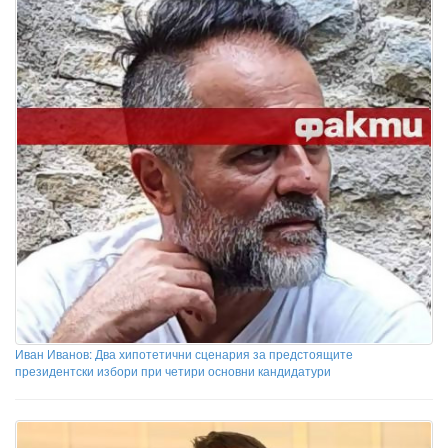
Иван Иванов: Два хипотетични сценария за предстоящите
президентски избори при четири основни кандидатури