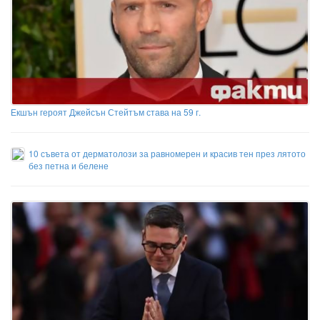
Екшън героят Джейсън Стейтъм става на 59 г.
10 съвета от дерматолози за равномерен и красив тен през лятото
без петна и белене