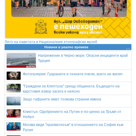
Лято на паветата в Националния етнографски музей
Новини в реално времеss
Напрежение в Черно море: Опасни инциденти край
Турция
Фотогалерия: Гуараните и техните пчели, които не жилят
"Граждани за Клептуза" срещу общината: Бъдещето на
карстовия извор засега е неясно
Защо тафуните имат толкова странни имена
Клинтън: Одобрението на Путин е по-ценно за Тръмп от
Нобел
Москва видя "прагматизъм" в отношението на София към
Русия