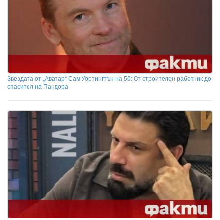
Звездата от „Аватар“ Сам Уортингтън на 50: От строителен работник до
спасител на Пандора