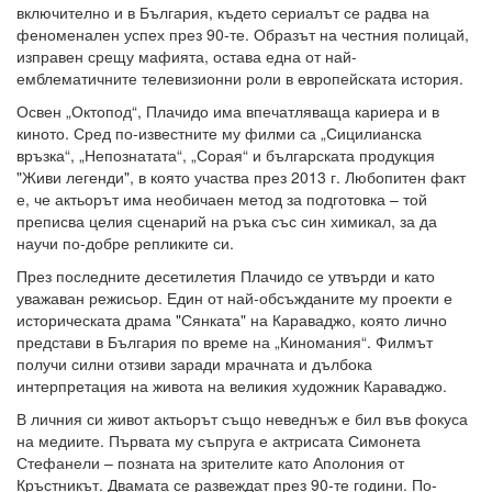
включително и в България, където сериалът се радва на
феноменален успех през 90-те. Образът на честния полицай,
изправен срещу мафията, остава една от най-
емблематичните телевизионни роли в европейската история.
Освен „Октопод“, Плачидо има впечатляваща кариера и в
киното. Сред по-известните му филми са „Сицилианска
връзка“, „Непознатата“, „Сорая“ и българската продукция
"Живи легенди", в която участва през 2013 г. Любопитен факт
е, че актьорът има необичаен метод за подготовка – той
преписва целия сценарий на ръка със син химикал, за да
научи по-добре репликите си.
През последните десетилетия Плачидо се утвърди и като
уважаван режисьор. Един от най-обсъжданите му проекти е
историческата драма "Сянката" на Караваджо, която лично
представи в България по време на „Киномания“. Филмът
получи силни отзиви заради мрачната и дълбока
интерпретация на живота на великия художник Караваджо.
В личния си живот актьорът също неведнъж е бил във фокуса
на медиите. Първата му съпруга е актрисата Симонета
Стефанели – позната на зрителите като Аполония от
Кръстникът. Двамата се развеждат през 90-те години. По-