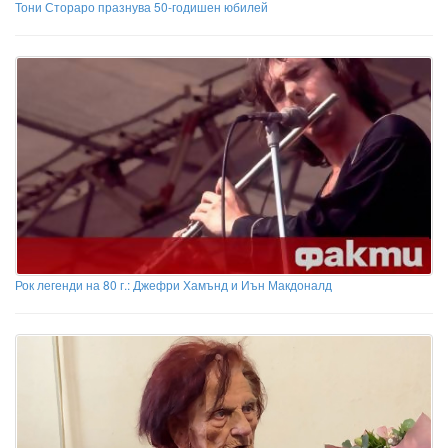
Тони Стораро празнува 50-годишен юбилей
Рок легенди на 80 г.: Джефри Хамънд и Иън Макдоналд