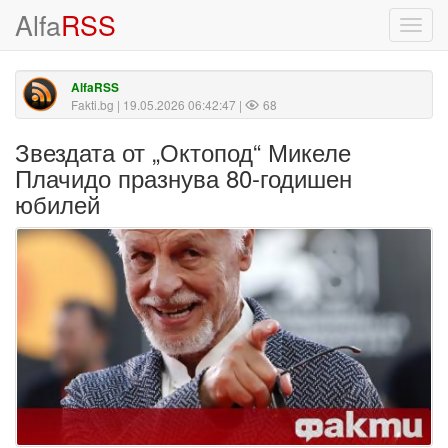
Alfa
RSS
Toggl
navig
AlfaRSS
Fakti.bg
| 19.05.2026 06:42:47 |
68
Звездата от „Октопод“ Микеле
Плачидо празнува 80-годишен
юбилей