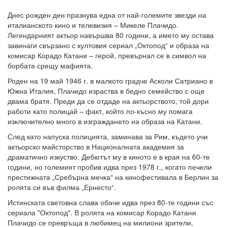
Днес рожден ден празнува една от най-големите звезди на
италианското кино и телевизия – Микеле Плачидо.
Легендарният актьор навършва 80 години, а името му остава
завинаги свързано с култовия сериал „Октопод“ и образа на
комисар Корадо Катани – герой, превърнал се в символ на
борбата срещу мафията.
Роден на 19 май 1946 г. в малкото градче Асколи Сатриано в
Южна Италия, Плачидо израства в бедно семейство с още
двама братя. Преди да се отдаде на актьорството, той дори
работи като полицай – факт, който по-късно му помага
изключително много в изграждането на образа на Катани.
След като напуска полицията, заминава за Рим, където учи
актьорско майсторство в Националната академия за
драматично изкуство. Дебютът му в киното е в края на 60-те
години, но големият пробив идва през 1978 г., когато печели
престижната „Сребърна мечка“ на кинофестивала в Берлин за
ролята си във филма „Ернесто“.
Истинската световна слава обаче идва през 80-те години със
сериала "Октопод". В ролята на комисар Корадо Катани
Плачидо се превръща в любимец на милиони зрители,