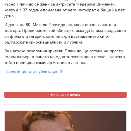
късно Плачидо се жени за актрисата Федерика Винченти,
която е с 37 години по-млада от него. Актьорът е баща на пет
деца.
И днес, на 80, Микеле Плачидо остава активен в киното и
театъра. Преди време той обяви, че иска да снима следващия
си филм в България, като не скри възхищението си от
българските киноспециалисти и публика.
За няколко поколения зрители Плачидо ще остане не просто
голям актьор, а лицето на една телевизионна епоха – човекът,
който превърна комисар Катани в легенда.
Прочети цялата публикация
Новини по темата