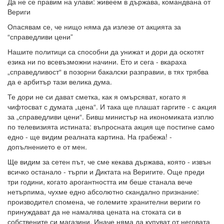
Да не се правим на улави: живеем в държава, командвана от
Вериги
Опасявам се, че нищо няма да излезе от акцията за
“справедливи цени”
Нашите политици са способни да унижат и дори да оскотят
езика ни по всевъзможни начини. Ето и сега - вкараха
„справедливост“ в позорни бакалски разправии, в тях трябва
да е арбитър тази велика дума.
Те дори не си дават сметка, как я омърсяват, когато я
чифтосват с думата „цена“. И така ще плашат гаргите - с акция
за „справедливи цени“. Бивш министър на икономиката изплю
по телевизията истината: въпросната акция ще постигне само
едно - ще видим реалната картина. На грабежа! -
допълнението е от мен.
Ще видим за сетен път, че сме кекава държава, която - извън
всичко останало - търпи и Диктата на Веригите. Още преди
три години, когато арогантността им беше станала вече
нетърпима, чухме едно абсолютно скандално признание:
производител спомена, че големите хранителни вериги го
принуждават да не намалява цената на стоката си в
собствените си магазини. Иначе няма да купуват от неговата