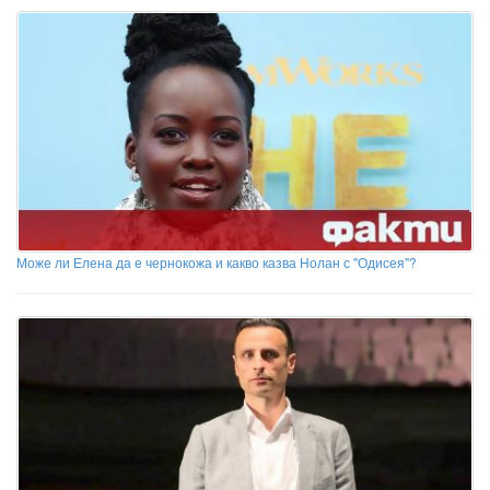
Може ли Елена да е чернокожа и какво казва Нолан с "Одисея"?