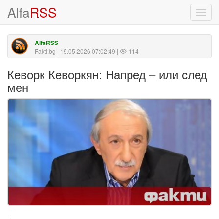
Alfa
RSS
Toggl
navig
AlfaRSS
Fakti.bg
| 19.05.2026 07:02:49 |
114
Кеворк Кеворкян: Напред – или след
мен