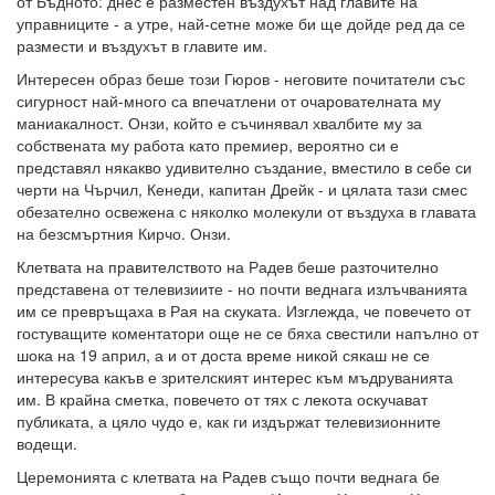
от Бъдното: днес е разместен въздухът над главите на
управниците - а утре, най-сетне може би ще дойде ред да се
размести и въздухът в главите им.
Интересен образ беше този Гюров - неговите почитатели със
сигурност най-много са впечатлени от очарователната му
маниакалност. Онзи, който е съчинявал хвалбите му за
собствената му работа като премиер, вероятно си е
представял някакво удивително създание, вместило в себе си
черти на Чърчил, Кенеди, капитан Дрейк - и цялата тази смес
обезателно освежена с няколко молекули от въздуха в главата
на безсмъртния Кирчо. Онзи.
Клетвата на правителството на Радев беше разточително
представена от телевизиите - но почти веднага излъчванията
им се превръщаха в Рая на скуката. Изглежда, че повечето от
гостуващите коментатори още не се бяха свестили напълно от
шока на 19 април, а и от доста време никой сякаш не се
интересува какъв е зрителският интерес към мъдруванията
им. В крайна сметка, повечето от тях с лекота оскучават
публиката, а цяло чудо е, как ги издържат телевизионните
водещи.
Церемонията с клетвата на Радев също почти веднага бе