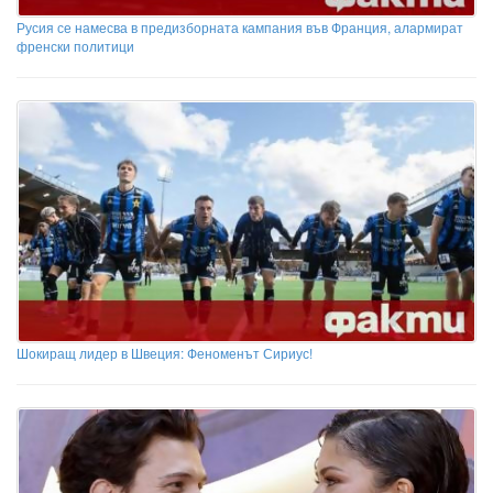
Русия се намесва в предизборната кампания във Франция, алармират
френски политици
Шокиращ лидер в Швеция: Феноменът Сириус!