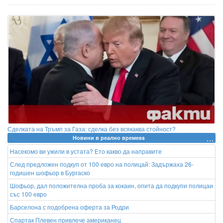
Сделката на Тръмп за Газа: сделка без всякаква стойност?
Новини в реално времеss
Насекомо ви ужили в устата? Ето какво да направите
След предложен подкуп от 100 евро на полицай: Задържаха 26-
годишен шофьор в Бургаско
Шофьор, дал положителна проба за кокаин, опита да подкупи полицаи
със 100 евро
Барселона с подобрена оферта за Родри
Спартак Плевен привлече американец