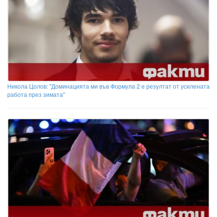
Никола Цолов: "Доминацията ми във Формула 2 е резултат от усилената
работа през зимата"