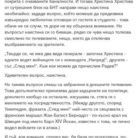
покрита с очакваните баналности. И тогава Христина Христова
от сутрешния блок на БНТ направи нещо наистина
необичайно: зададе въпрос, който можеше да предизвика
извънредно любопитни отговори от гостите в студиото - това
обаче не се случи, те дори не му обърнаха внимание. Но
въпросът наистина си го биваше, рядко се чува нещо толкова
смислено по телевизиите, нещо, което да отключва
въображението на зрителите.
„Твърди се, че има два вида генерали - започна Христина -
едните водят войниците си с командата „Напред!“, другите -
със „След мен!“. Към кои можем да причислим Радев?“
Удивителен въпрос, наистина.
Но такива въпроси сякаш са забранени в днешните телевизии.
Това допълнително принизява дори кадърните ни политици,
доколкото изобщо са останали, изсушава ги, стяга ги с
менгемето на посредствеността. (Между другото, според
Уикипедия, фразата „След мен!“ най-често се свързвала с
френския маршал Жан-Батист Бернадот - по-късно крал на
Швеция под името Карл XIV Йохан, известен с това, че лично
водел войските си в атака.)
И тъй, коя команда, според вас, би била по-подходяща, по-