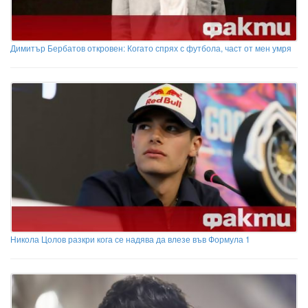
Димитър Бербатов откровен: Когато спрях с футбола, част от мен умря
Никола Цолов разкри кога се надява да влезе във Формула 1