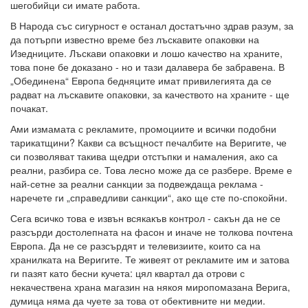
шегобийци си имате работа.
В Народа със сигурност е останал достатъчно здрав разум, за
да потърпи известно време без лъскавите опаковки на
Изедниците. Лъскави опаковки и лошо качество на храните,
това поне бе доказано - но и тази далавера бе забравена. В
„Обединена“ Европа бедняците имат привилегията да се
радват на лъскавите опаковки, за качеството на храните - ще
почакат.
Ами измамата с рекламите, промоциите и всички подобни
тарикатщини? Какви са всъщност печалбите на Веригите, че
си позволяват такива щедри отстъпки и намаления, ако са
реални, разбира се. Това лесно може да се разбере. Време е
най-сетне за реални санкции за подвеждаща реклама -
наречете ги „справедливи санкции“, ако ще сте по-спокойни.
Сега всичко това е извън всякакъв контрол - сакън да не се
разсърди достолепната на фасон и иначе не толкова почтена
Европа. Да не се разсърдят и телевизиите, които са на
хранилката на Веригите. Те живеят от рекламите им и затова
ги пазят като бесни кучета: цял квартал да отрови с
некачествена храна магазин на някоя миропомазана Верига,
думица няма да чуете за това от обективните ни медии.