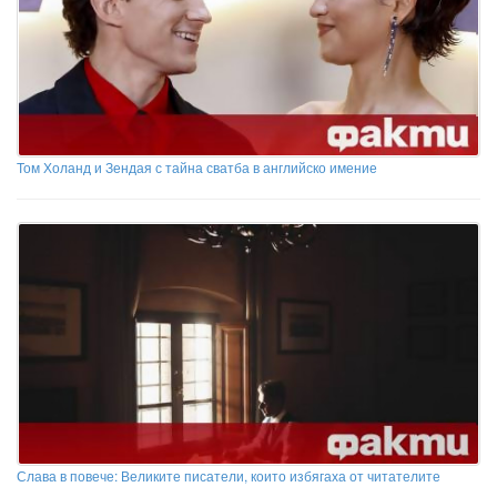
Том Холанд и Зендая с тайна сватба в английско имение
Слава в повече: Великите писатели, които избягаха от читателите