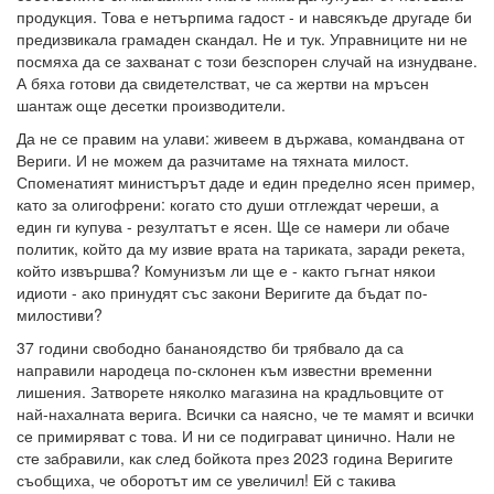
продукция. Това е нетърпима гадост - и навсякъде другаде би
предизвикала грамаден скандал. Не и тук. Управниците ни не
посмяха да се захванат с този безспорен случай на изнудване.
А бяха готови да свидетелстват, че са жертви на мръсен
шантаж още десетки производители.
Да не се правим на улави: живеем в държава, командвана от
Вериги. И не можем да разчитаме на тяхната милост.
Споменатият министърът даде и един пределно ясен пример,
като за олигофрени: когато сто души отглеждат череши, а
един ги купува - резултатът е ясен. Ще се намери ли обаче
политик, който да му извие врата на тариката, заради рекета,
който извършва? Комунизъм ли ще е - както гъгнат някои
идиоти - ако принудят със закони Веригите да бъдат по-
милостиви?
37 години свободно бананоядство би трябвало да са
направили народеца по-склонен към известни временни
лишения. Затворете няколко магазина на крадльовците от
най-нахалната верига. Всички са наясно, че те мамят и всички
се примиряват с това. И ни се подиграват цинично. Нали не
сте забравили, как след бойкота през 2023 година Веригите
съобщиха, че оборотът им се увеличил! Ей с такива