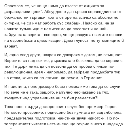
Опасявам се, че нищо няма да излезе от акцията за
„справедливи цени“. Абсурдно е да търсиш справедливост от
безжалостни търгаши, които отгоре на всичко са абсолютно
сигурни, че си имат работа със слабаци. Наясно са, че за
нашите тутманици е немислимо да посегнат и на най-
хайдушката верига - все едно, че ще разрушат самите основи
на европейската цивилизация. Дива глупост, но тутманиците ù
вярват.
И, едно след друго, накрая се докарахме дотам, че всъщност
Веригите са над всичко, държавата е безсилна да се справи с
тях. Тя дори няма да си позволи да се пробва с някоя по-
революционна идея - например, да забрани продажбата тук
на стоки, които са по-евтини, да речем, в Германия.
И наистина, поне доскоро беше немислимо това да се случи.
Но вече не е така, защото, напълно неочаквано за тях,
въздухът над управниците ни се бил разместил?!
Това поне твърди доскорошният служебен премиер Гюров.
Неговото прозрение, поднесено без нужната ни задълбочена
предварителна подготовка, наистина звучи идиотски. Но по-
толерантният читател несъмнено ще открие в него и надежда