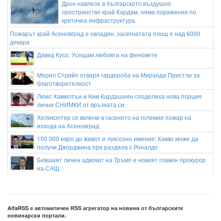
Дрон навлезе в българското въздушно
пространство край Кардам, няма поражения по
критична инфраструктура
Пожарът край Асеновград е овладян, засегнатата площ е над 6000
декара
Давид Кусо: Усещам любовта на феновете
Мерил Стрийп отваря гардероба на Миранда Пристли за
благотворителност
Люис Хамилтън и Ким Кардашиян споделиха нова порция
лични СНИМКИ от връзката си
Хеликоптер се включи в гасенето на големия пожар на
изхода на Асеновград
100 000 евро до живот и луксозно имение: Какво може да
получи Джорджина при раздяла с Роналдо
Бившият личен адвокат на Тръмп е новият главен прокурор
на САЩ
Бритни Спиърс призна: Понякога се чувствам като
провалена майка
Девин отбелязва празник на града и на минералната вода
AlfaRSS е автоматичен RSS агрегатор на новини от българските
новинарски портали.