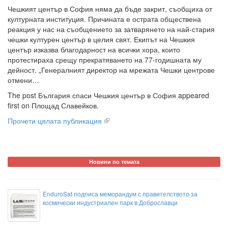
Чешкият център в София няма да бъде закрит, съобщиха от
културната институция. Причината е острата обществена
реакция у нас на съобщението за затварянето на най-стария
чешки културен център в целия свят. Екипът на Чешкия
център изказва благодарност на всички хора, които
протестираха срещу прекратяването на 77-годишната му
дейност. „Генералният директор на мрежата Чешки центрове
отмени…
The post България спаси Чешкия център в София appeared
first on Площад Славейков.
Прочети цялата публикация
Новини по темата
EnduroSat подписа меморандум с правителството за
космически индустриален парк в Доброславци