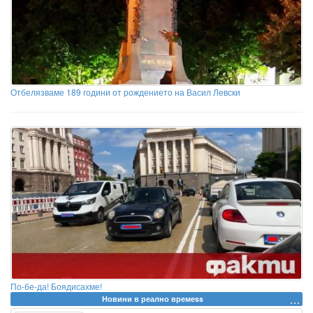
Отбелязваме 189 години от рождението на Васил Левски
По-бе-да! Боядисахме!
Новини в реално времеss