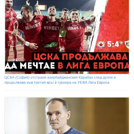
ЦСКА (София) отстрани азербайджанския Карабах след дузпи и
продължава към третия кръг в турнира на УЕФА Лига Европа