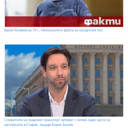
Васил Божков на 70 г.: Непознатите факти за хазартния бос
Служители на градския транспорт купуват с лични пари части за
автобусите в София, твърди Борис Бонев