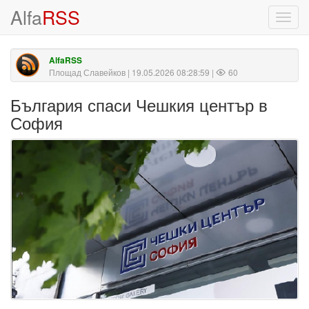
Alfa
RSS
Toggl
navig
AlfaRSS
Площад Славейков
| 19.05.2026 08:28:59 |
60
България спаси Чешкия център в
София