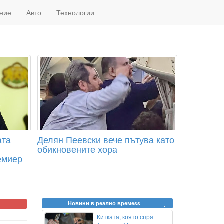
ние
Авто
Технологии
ата
Делян Пеевски вече пътува като
обикновените хора
емиер
Новини в реално времеss
Китката, която спря