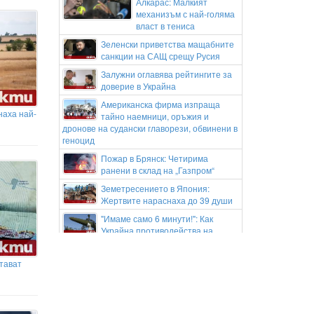
Алкарас: Малкият
механизъм с най-голяма
власт в тениса
Зеленски приветства мащабните
санкции на САЩ срещу Русия
Залужни оглавява рейтингите за
доверие в Украйна
Американска фирма изпраща
наха най-
тайно наемници, оръжия и
дронове на судански главорези, обвинени в
геноцид
Пожар в Брянск: Четирима
ранени в склад на „Газпром“
Земетресението в Япония:
Жертвите нараснаха до 39 души
"Имаме само 6 минути!": Как
Украйна противодейства на
руските балистични ракети
Зеленски е в Белград за важни
тават
преговори с Вучич ОБЗОР
Сенатът на САЩ прие „Закона
Греъм“ за санкции срещу Русия