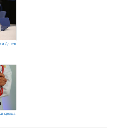
в и Донев
си среща