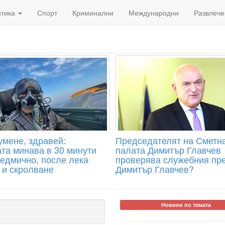
итика
Спорт
Криминални
Международни
Развлече
умене, здравей:
Председателят на Сметн
та минава в 30 минути
палата Димитър Главчев
седмично, после лека
проверява служебния пр
 и скролване
Димитър Главчев?
Новини по темата