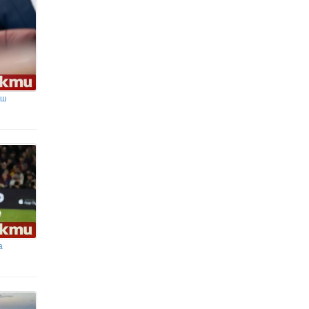
Ескалация в Украйна: Ракетен
удар по Киев и тежки боеве в
Донбас
аш
а