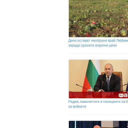
Дини остават необрани край Любим
заради сринати изкупни цени
Радев, самолетите и позициите на 
за войните