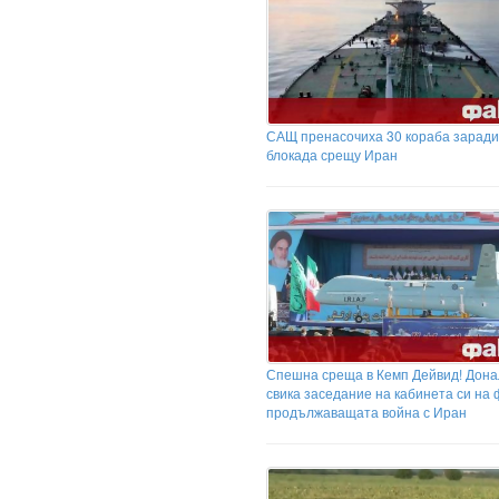
САЩ пренасочиха 30 кораба заради
блокада срещу Иран
Спешна среща в Кемп Дейвид! Дона
свика заседание на кабинета си на 
продължаващата война с Иран