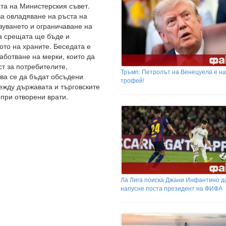
дата на Министерския съвет.
за овладяване на ръста на
зуването и ограничаване на
на срещата ще бъде и
ото на храните. Беседата е
аботване на мерки, които да
т за потребителите,
Тръмп: Петролът на Венецуела е н
ква се да бъдат обсъдени
трофей!
ежду държавата и търговските
 при отворени врати.
Ла Лига поиска Джани Инфантино д
напусне поста президент на ФИФА