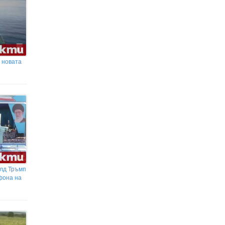
 новата
лд Тръмп
фона на