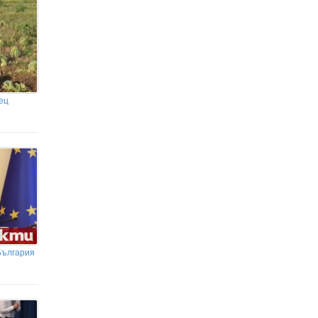
ец
България