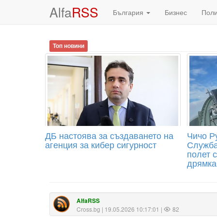
Alfa
RSS
България
Бизнес
Пол
Топ новини
ДБ настоява за създаването на
Чичо Р
агенция за кибер сигурност
Служба
полет 
дрямка
AlfaRSS
Cross.bg
| 19.05.2026 10:17:01 |
82