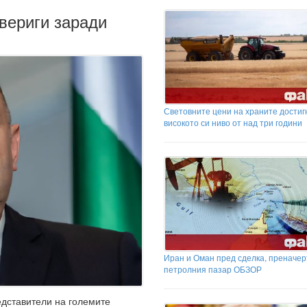
 вериги заради
Световните цени на храните достиг
високото си ниво от над три години
Иран и Оман пред сделка, преначер
петролния пазар ОБЗОР
дставители на големите