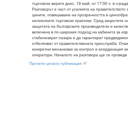
търговски вериги днес, 19 май, от 17:00 ч. в сгра
Разговорът е част от усилията на правителството 
цените, повишаване на прозрачността в ценообра
нелоялните търговски практики. Сред акцентите 
защитата на българските производители и качеств
включена в по-широкия подход на кабинета за изр
стабилизират пазара и да гарантират предвидимос
отбелязват от правителствената пресслужба. Оча
конкретни механизми за контрол и координация м
оператори. Началото на разговора ще се проведе
Прочети цялата публикация