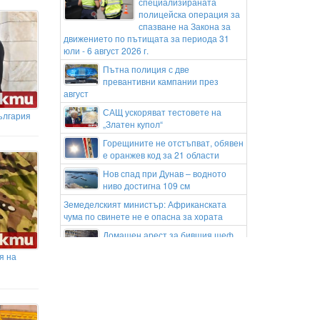
специализираната
полицейска операция за
спазване на Закона за
движението по пътищата за периода 31
юли - 6 август 2026 г.
Пътна полиция с две
превантивни кампании през
август
САЩ ускоряват тестовете на
ългария
„Златен купол“
Горещините не отстъпват, обявен
е оранжев код за 21 области
Нов спад при Дунав – водното
ниво достигна 109 см
Земеделският министър: Африканската
чума по свинете не е опасна за хората
Домашен арест за бившия шеф
на ВиК-Бургас и още двама
я на
служители на дружеството
Глейсън Бремер разсея слуховете:
Оставам в Ювентус!
Интензивен е трафикът на