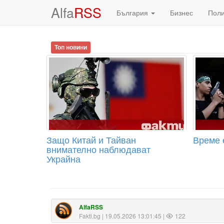
Alfa
RSS
България
Бизнес
Пол
Топ новини
Защо Китай и Тайван
Време 
внимателно наблюдават
Украйна
AlfaRSS
Fakti.bg
| 19.05.2026 13:01:45 |
122