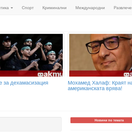
итика
Спорт
Криминални
Международни
Развлече
е за дехамасизация
Мохамед Халаф: Краят н
американската врява!
Новини по темата