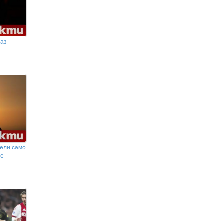
жаз
вели само
се