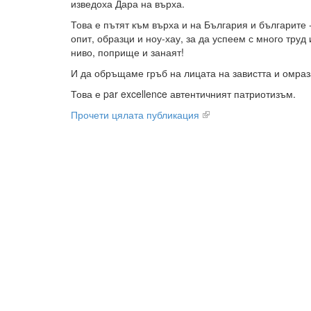
изведоха Дара на върха.
Това е пътят към върха и на България и българите 
опит, образци и ноу-хау, за да успеем с много труд 
ниво, поприще и занаят!
И да обръщаме гръб на лицата на завистта и омраз
Това е par excellence автентичният патриотизъм.
Прочети цялата публикация