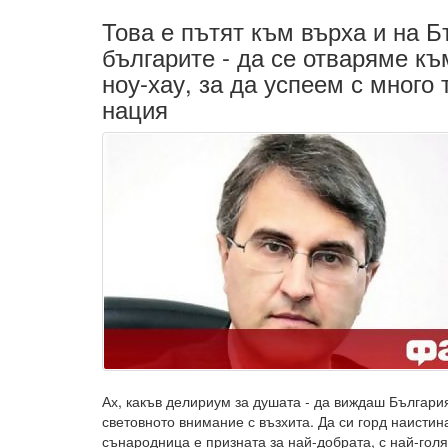
Това е пътят към върха и на Б
българите - да се отваряме къ
ноу-хау, за да успеем с много 
нация
Ах, какъв делириум за душата - да виждаш Българи
световното внимание с възхита. Да си горд наистина
сънародница е призната за най-добрата, с най-гол