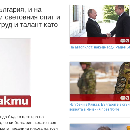
ългария, и на
м световния опит и
труд и талант като
На автопилот: накъде води Радев Б
Изгубени в Кавказ: Българите в огън
войната в Чечения през 90-те
я да бъде в центъра на
, че си българин, когато твоя
ямата преднина някога на този