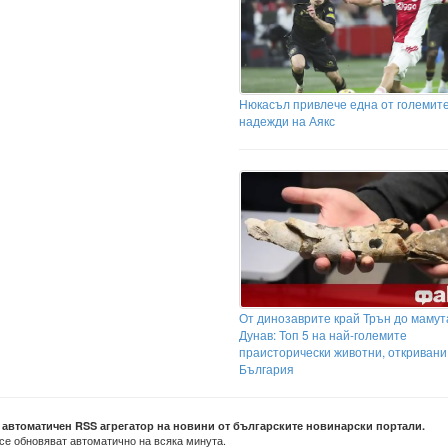
Нюкасъл привлече една от големит
надежди на Аякс
От динозаврите край Трън до мамута
Дунав: Топ 5 на най-големите
праисторически животни, откривани
България
е автоматичен RSS агрегатор на новини от българските новинарски портали.
се обновяват автоматично на всяка минута.