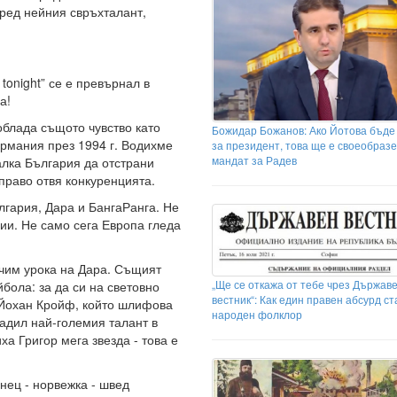
пред нейния свръхталант,
p tonight” се е превърнал в
а!
облада същото чувство като
Божидар Божанов: Ако Йотова бъде
рмания през 1994 г. Водихме
за президент, това ще е своеобразе
мандат за Радев
алка България да отстрани
право отвя конкуренцията.
лгария, Дара и БангаРанга. Не
ии. Не само сега Европа гледа
учим урока на Дара. Същият
„Ще се откажа от тебе чрез Държав
йбола: за да си на световно
вестник“: Как един правен абсурд с
е Йохан Кройф, който шлифова
народен фолклор
адил най-големия талант в
ха Григор мега звезда - това е
ънец - норвежка - швед