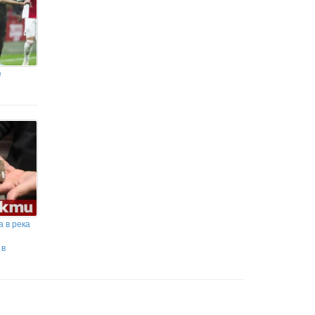
е
 в река
 в