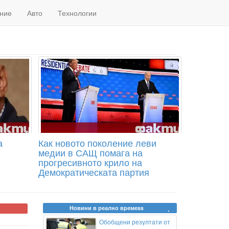
ние
Авто
Технологии
а
Как новото поколение леви
медии в САЩ помага на
прогресивното крило на
Демократическата партия
Новини в реално времеss
Обобщени резултати от