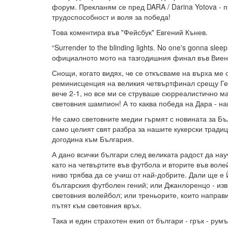
форум. Прекланям се пред DARA / Darina Yotova - 
трудоспособност и воля за победа!
Това коментира във "Фейсбук" Евгений Кънев.
“Surrender to the blinding lights. No one's gonna slee
официалното мото на тазгодишния финал във Виен
Снощи, когато видях, че се откъсваме на върха ме 
реминисценция на великия четвъртфинал срещу Ге
вече 2-1, но все ми се струваше сюрреалистично м
световния шампион! А то каква победа на Дара - на
Не само световните медии гърмят с новината за Бъ
само целият свят разбра за нашите кукерски традиц
догодина към България.
А дано всички българи след великата радост да на
като на четвъртите във футбола и вторите във воле
ниво трябва да се учиш от най-добрите. Дали ще 
българския футболен гений; или Джанлоренцо - изв
световния волейбол; или треньорите, които направи
пътят към световния връх.
Така и един страхотен екип от българи - грък - рум