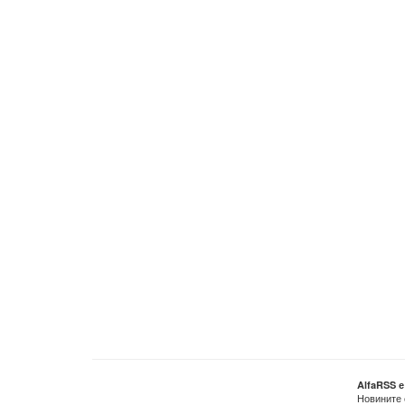
AlfaRSS 
Новините 