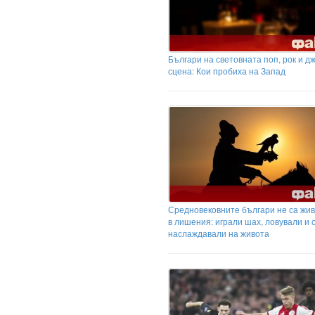
Българи на световната поп, рок и д
сцена: Кои пробиха на Запад
Средновековните българи не са жи
в лишения: играли шах, ловували и 
наслаждавали на живота