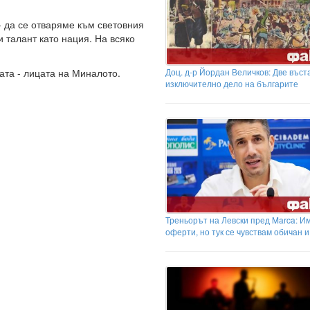
- да се отваряме към световния
и талант като нация. На всяко
ата - лицата на Миналото.
Доц. д-р Йордан Величков: Две въст
изключително дело на българите
Треньорът на Левски пред Marca: И
оферти, но тук се чувствам обичан 