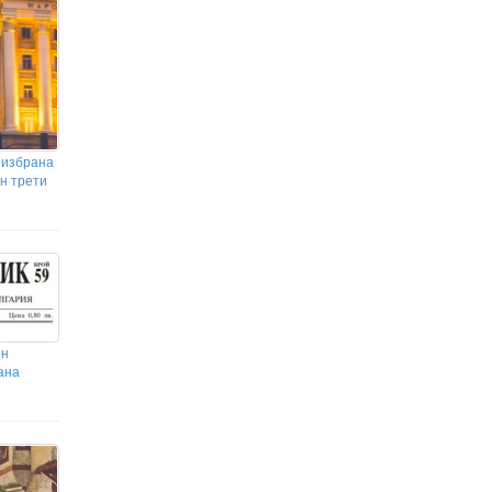
граничните пунктове „Калотина“ и
„Капитан Андреево“
Шефът на футбола в Аржентина: Трябва да
оставите Меси
 избрана
н трети
ен
тана