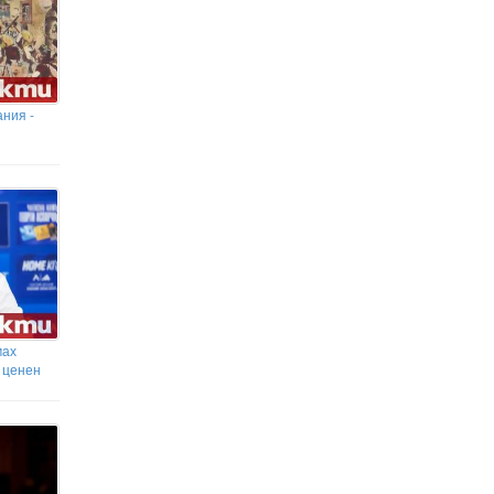
ания -
мах
и ценен