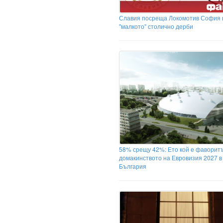
Славия посреща Локомотив София 
"малкото" столично дерби
58% срещу 42%: Ето кой е фаворитъ
домакинството на Евровизия 2027 в
България