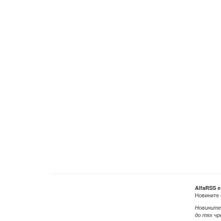
AlfaRSS 
Новините 
Новините
до тях чр