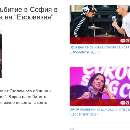
събитие в София в
а на "Евровизия"
D2 и Део се събраха отново за нова
„Свобода“ (ВИДЕО)
но от Столичната община и
ия". В края на събитието
 изпее песента, с която
DARA обяви кой град предпочита за
"Евровизия" 2027