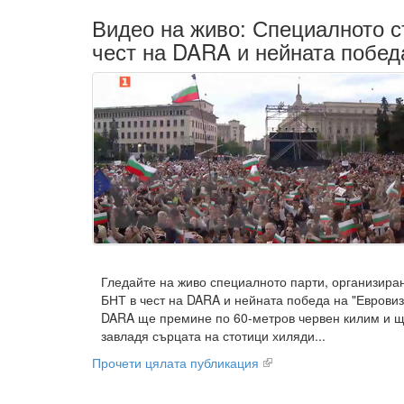
Видео на живо: Специалното 
чест на DARA и нейната побед
Гледайте на живо специалното парти, организира
БНТ в чест на DARA и нейната победа на "Евровиз
DARA ще премине по 60-метров червен килим и ще
завладя сърцата на стотици хиляди...
Прочети цялата публикация