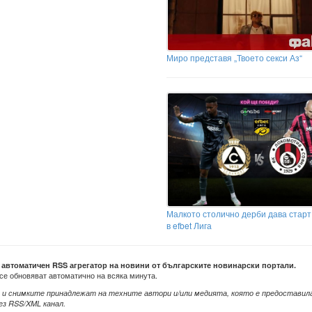
Миро представя „Твоето секси Аз“
Малкото столично дерби дава старт
в efbet Лига
е автоматичен RSS агрегатор на новини от българските новинарски портали.
се обновяват автоматично на всяка минута.
 и снимките принадлежат на техните автори и/или медията, която е предоставил
ез RSS/XML канал.