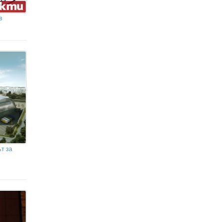
в
т за