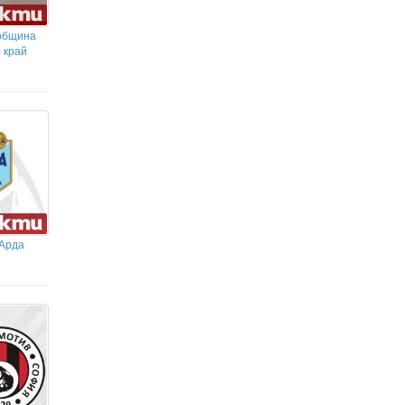
 община
 край
 Арда