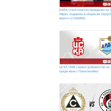
DARA стана почетен гражданин на
Аврен, подариха ѝ общински парцел
морето (СНИМКИ)
ЦСКА 1948 с важно домакинство на
преди мача с Панатинайкос