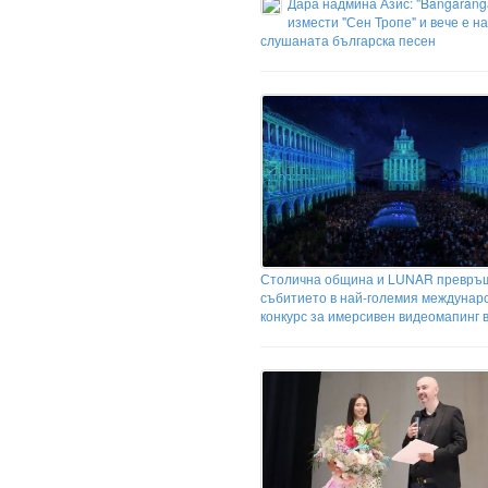
Дара надмина Азис: "Bangarang
измести "Сен Тропе" и вече е на
слушаната българска песен
Столична община и LUNAR превръ
събитието в най-големия междунар
конкурс за имерсивен видеомапинг в