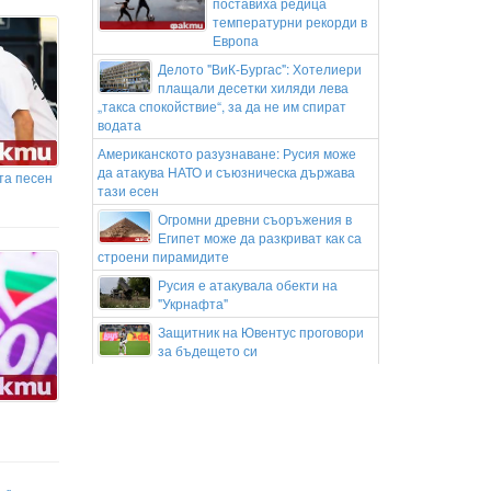
поставиха редица
температурни рекорди в
Европа
Делото "ВиК-Бургас": Хотелиери
плащали десетки хиляди лева
„такса спокойствие“, за да не им спират
водата
Американското разузнаване: Русия може
да атакува НАТО и съюзническа държава
та песен
тази есен
Огромни древни съоръжения в
Египет може да разкриват как са
строени пирамидите
Русия е атакувала обекти на
"Укрнафта"
Защитник на Ювентус проговори
за бъдещето си
Суперкупата на Испания се
мести: Реал Мадрид и Барселона
ще играят до България
Звездата на белгийски гранд няма
намерение да си тръгва