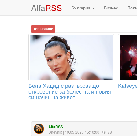
Alfa
RSS
България
Бизнес
Пол
Топ новини
Бела Хадид с разтърсващо
Katseye
откровение за болестта и новия
си начин на живот
AlfaRSS
Dnevnik
| 19.05.2026 15:10:00 |
78