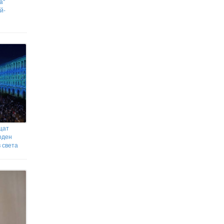
Убийството на Владимир Янков:
a"
Над 50 000 евро, злато и скъпи
й-
часовници останали недокоснати
Разкриха нарколаборатория с
половин тон марихуана в Сърбия
щат
оден
 света