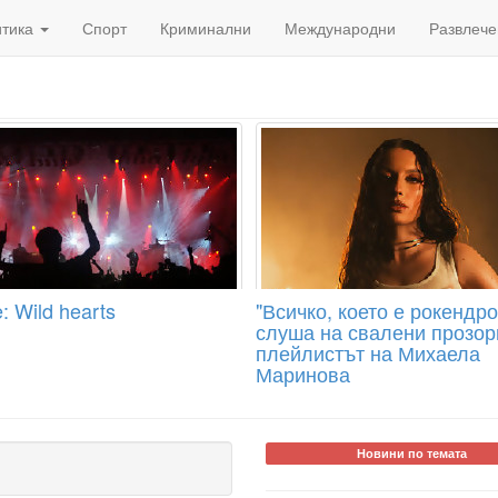
итика
Спорт
Криминални
Международни
Развлече
: Wild hearts
"Всичко, което е рокендро
слуша на свалени прозор
плейлистът на Михаела
Маринова
Новини по темата