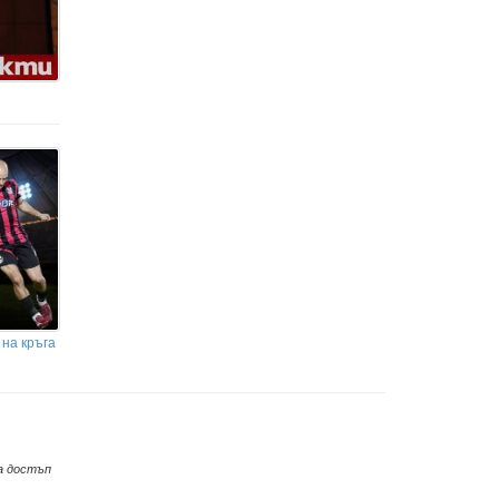
 на кръга
а достъп