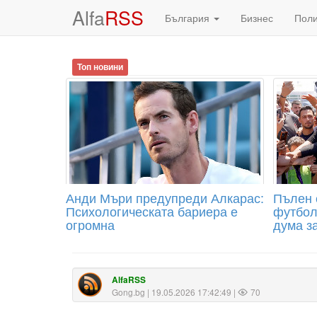
Alfa
RSS
България
Бизнес
Пол
Топ новини
Анди Мъри предупреди Алкарас:
Пълен 
Психологическата бариера е
футбол
огромна
дума з
AlfaRSS
Gong.bg
| 19.05.2026 17:42:49 |
70