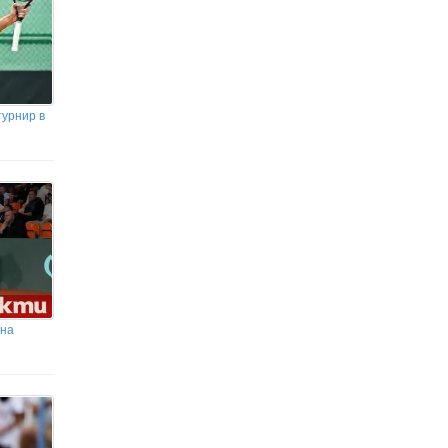
турнир в
 на