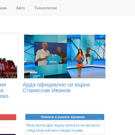
ние
Авто
Технологии
ния
Арда официално си върна
на
Станислав Иванов
око
Новини в реално времеss
Мъж бутна друг върху релсите на метрото
след спор кой кого гледал първи