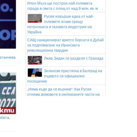
Илон Мъск ще построи най-голямата
сграда в света с площ от над 9 млн. кв. м
Русия извърши една от най-
големите атаки срещу
петролната и газовата индустрия на
Украйна
САЩ санкционират крипто борсата в Дубай
за подпомагане на Иранската
революционна гвардия
ратанчева
Люка Зидан се разделя с Гранада
Зеленски пристигна в Белград на
първото си официално
посещение
„Няма къде да се върнем“: Как Русия
отнема домовете в окупираните части на
Украйна
Треньорът на Марек със сериозни
претенции: Имаше чиста дузпа за нас!
рбита,
Гласувай и избери Играч на мача на Левски
- Локомотив Пловдив
Левски - Локомотив Пловдив /стартови