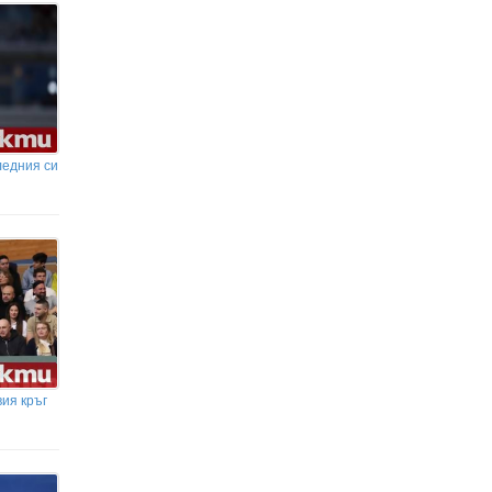
състави/
ледния си
ия кръг