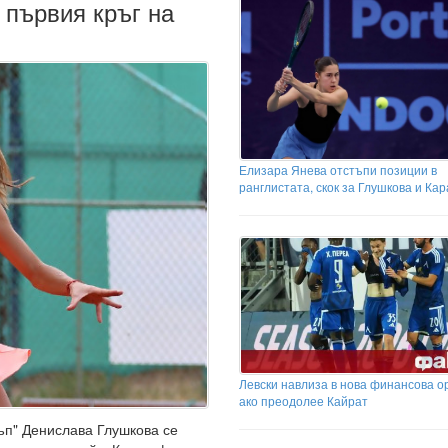
 първия кръг на
Елизара Янева отстъпи позиции в
ранглистата, скок за Глушкова и Ка
Левски навлиза в нова финансова о
ако преодолее Кайрат
ъп" Денислава Глушкова се