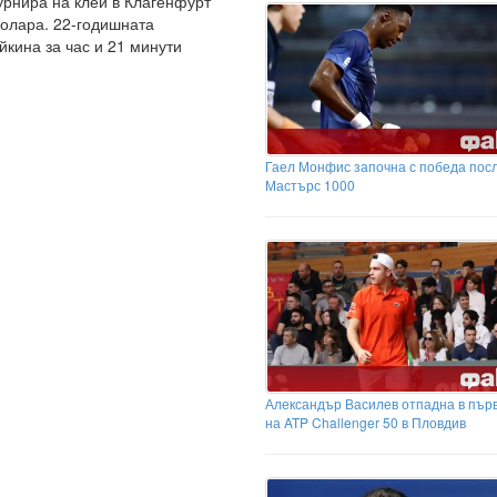
турнира на клей в Клагенфурт
долара. 22-годишната
йкина за час и 21 минути
Гаел Монфис започна с победа пос
Мастърс 1000
Александър Василев отпадна в първ
на ATP Challenger 50 в Пловдив