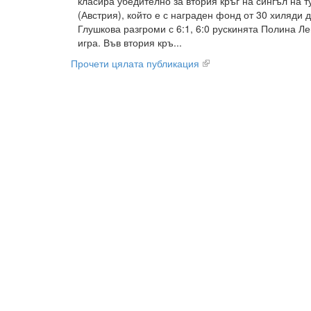
класира убедително за втория кръг на сингъл на 
(Австрия), който е с награден фонд от 30 хиляди 
Глушкова разгроми с 6:1, 6:0 рускинята Полина Ле
игра. Във втория кръ...
Прочети цялата публикация