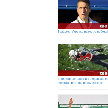
Веласкес: Утре излизаме за победа!
Владимир Зографски с обещаващ ст
лятната Гран При по ски скокове