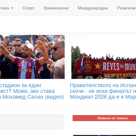
итика
Спорт
Криминални
Международни
Развлече
стадион за един
Правителството на Испа
ист? Може, ако става
скочи - не иска финалът 
а Мохамед Салах (видео)
Мондиал 2026 да е в Мар
Новини по темата