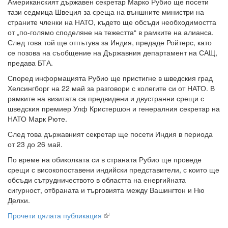
Американският държавен секретар Марко Рубио ще посети
тази седмица Швеция за среща на външните министри на
страните членки на НАТО, където ще обсъди необходимостта
от „по-голямо споделяне на тежестта“ в рамките на алианса.
След това той ще отпътува за Индия, предаде Ройтерс, като
се позова на съобщение на Държавния департамент на САЩ,
предава БТА.
Според информацията Рубио ще пристигне в шведския град
Хелсингборг на 22 май за разговори с колегите си от НАТО. В
рамките на визитата са предвидени и двустранни срещи с
шведския премиер Улф Кристершон и генералния секретар на
НАТО Марк Рюте.
След това държавният секретар ще посети Индия в периода
от 23 до 26 май.
По време на обиколката си в страната Рубио ще проведе
срещи с високопоставени индийски представители, с които ще
обсъди сътрудничеството в областта на енергийната
сигурност, отбраната и търговията между Вашингтон и Ню
Делхи.
Прочети цялата публикация