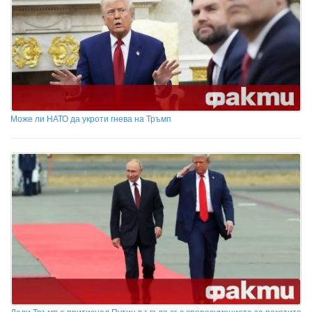
Може ли НАТО да укроти гнева на Тръмп
Дали Тръмп е притиснал Путин в ъгъла със споразумението за ракетите