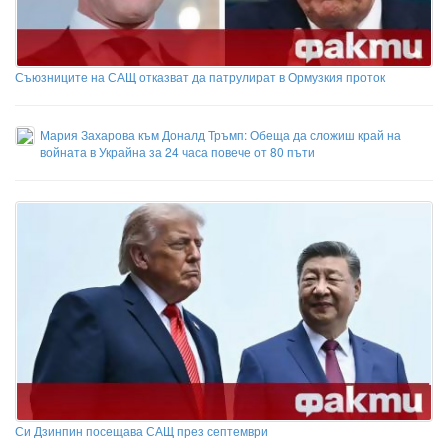
Съюзниците на САЩ отказват да патрулират в Ормузкия проток
Мария Захарова към Доналд Тръмп: Обеща да сложиш край на
войната в Украйна за 24 часа повече от 80 пъти
Си Дзинпин посещава САЩ през септември