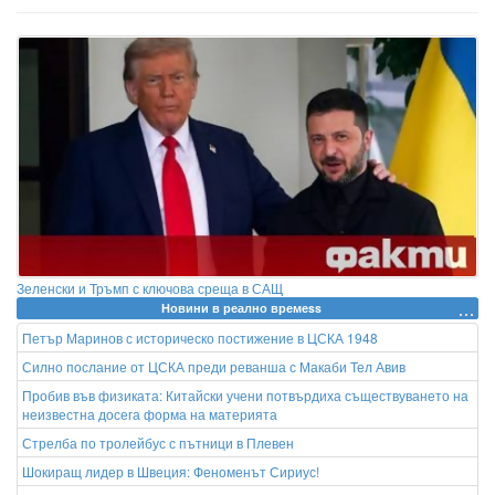
Зеленски и Тръмп с ключова среща в САЩ
Новини в реално времеss
Петър Маринов с историческо постижение в ЦСКА 1948
Силно послание от ЦСКА преди реванша с Макаби Тел Авив
Пробив във физиката: Китайски учени потвърдиха съществуването на
неизвестна досега форма на материята
Стрелба по тролейбус с пътници в Плевен
Шокиращ лидер в Швеция: Феноменът Сириус!