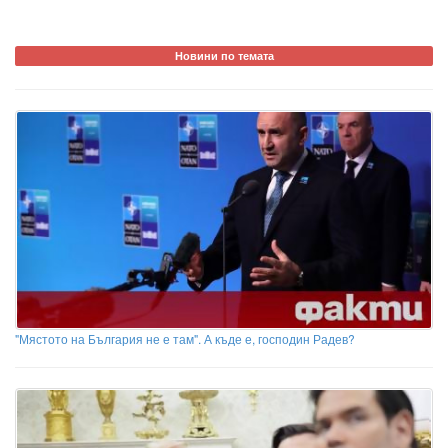
Новини по темата
"Мястото на България не е там". А къде е, господин Радев?