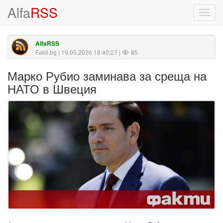
Alfa
RSS
Toggl
navig
AlfaRSS
Fakti.bg
| 19.05.2026 18:40:27 |
85
Марко Рубио заминава за среща на
НАТО в Швеция