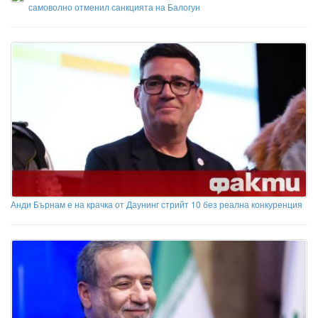
самоволно отменил санкцията на Балогун
Анди Бърнам е на крачка от Даунинг стрийт 10 без реална конкуренция