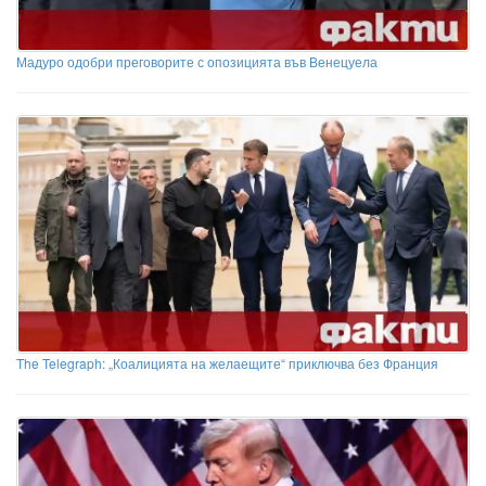
Мадуро одобри преговорите с опозицията във Венецуела
The Telegraph: „Коалицията на желаещите“ приключва без Франция