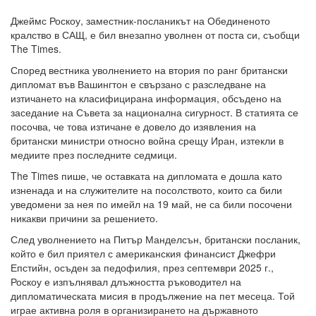
Джеймс Роскоу, заместник-посланикът на Обединеното
кралство в САЩ, е бил внезапно уволнен от поста си, съобщи
The Times.
Според вестника уволнението на втория по ранг британски
дипломат във Вашингтон е свързано с разследване на
изтичането на класифицирана информация, обсъдено на
заседание на Съвета за национална сигурност. В статията се
посочва, че това изтичане е довело до изявления на
британски министри относно война срещу Иран, изтекли в
медиите през последните седмици.
The Times пише, че оставката на дипломата е дошла като
изненада и на служителите на посолството, които са били
уведомени за нея по имейл на 19 май, не са били посочени
никакви причини за решението.
След уволнението на Питър Манделсън, британски посланик,
който е бил приятел с американския финансист Джефри
Епстийн, осъден за педофилия, през септември 2025 г.,
Роскоу е изпълнявал длъжността ръководител на
дипломатическата мисия в продължение на пет месеца. Той
играе активна роля в организирането на държавното