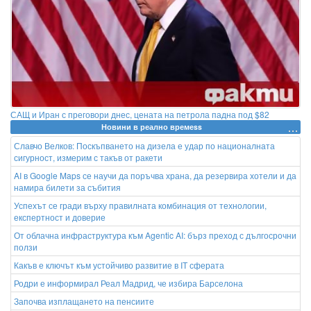
САЩ и Иран с преговори днес, цената на петрола падна под $82
Новини в реално времеss
Славчо Велков: Поскъпването на дизела е удар по националната
сигурност, измерим с такъв от ракети
AI в Google Maps се научи да поръчва храна, да резервира хотели и да
намира билети за събития
Успехът се гради върху правилната комбинация от технологии,
експертност и доверие
От облачна инфраструктура към Agentic AI: бърз преход с дългосрочни
ползи
Какъв е ключът към устойчиво развитие в IТ сферата
Родри е информирал Реал Мадрид, че избира Барселона
Започва изплащането на пенсиите