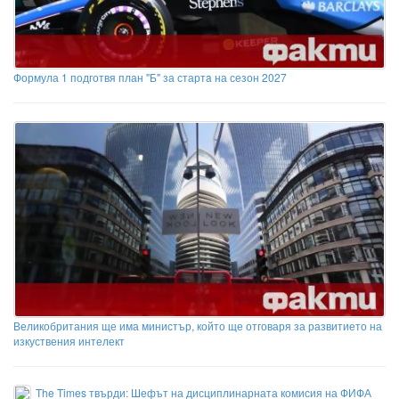
Формула 1 подготвя план "Б" за стартa на сезон 2027
Великобритания ще има министър, който ще отговаря за развитието на
изкуствения интелект
The Times твърди: Шефът на дисциплинарната комисия на ФИФА