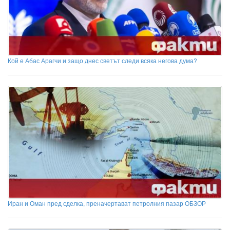
Кой е Абас Арагчи и защо днес светът следи всяка негова дума?
Иран и Оман пред сделка, преначертават петролния пазар ОБЗОР