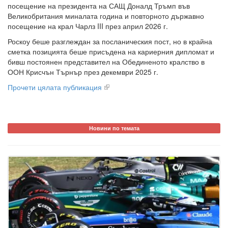
посещение на президента на САЩ Доналд Тръмп във
Великобритания миналата година и повторното държавно
посещение на крал Чарлз III през април 2026 г.
Роскоу беше разглеждан за посланическия пост, но в крайна
сметка позицията беше присъдена на кариерния дипломат и
бивш постоянен представител на Обединеното кралство в
ООН Крисчън Търнър през декември 2025 г.
Прочети цялата публикация
Новини по темата