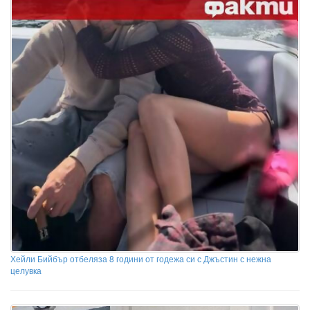
Хейли Бийбър отбеляза 8 години от годежа си с Джъстин с нежна
целувка