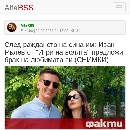
Alfa
RSS
Toggl
navig
AlfaRSS
Fakti.bg
| 20.05.2026 04:17:55 |
84
След раждането на сина им: Иван
Рълев от "Игри на волята" предложи
брак на любимата си (СНИМКИ)