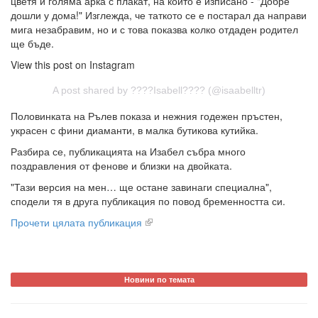
цветя и голяма арка с плакат, на който е изписано - "Добре
дошли у дома!" Изглежда, че таткото се е постарал да направи
мига незабравим, но и с това показва колко отдаден родител
ще бъде.
View this post on Instagram
A post shared by ????Isabell???? (@isaabelltr)
Половинката на Рълев показа и нежния годежен пръстен,
украсен с фини диаманти, в малка бутикова кутийка.
Разбира се, публикацията на Изабел събра много
поздравления от фенове и близки на двойката.
"Тази версия на мен… ще остане завинаги специална",
сподели тя в друга публикация по повод бременността си.
Прочети цялата публикация
Новини по темата