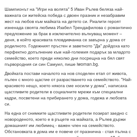
Шампионът на "Игри на волята" 5 Иван Рълев беляза най-
важната си житейска победа с двоен празник и незабравим
жест на любов към майката на детето си. Риалити героят
изненада своята любима Изабел Трендафилова с романтично
предложение за брак в изключително вълнуващ момент –
деня, в който красивата пловдивчанка се завърна у дома от
родилното. Годежният пръстен и заветното "Да" дойдоха като
перфектно допълнение към най-големия подарък за младото
семейство, което преди няколко дни посрещна на бял свят
първородния си син Самуил, пише iwoman.bg.
Двойката постави началото на нов споделен етап от живота,
пълен с много щастие от разрастването на семейството. "Най-
красивото нещо, което някога сме носили у дома", написаха
щастливите родители в социалните мрежи към специални
кадри, посветени на прибирането у дома, годежа и любовта
си.
На една от снимките щастливите родители позират заедно с
новороденото, което е в ръцете на майката, а Рълев държи
домашният им любимец - важен член на семейството.
Обстановката в дома им е повече от празнична - стая пълна с