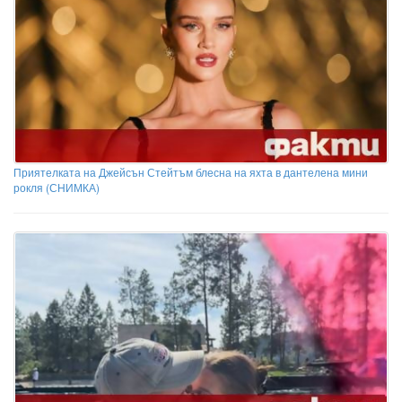
Приятелката на Джейсън Стейтъм блесна на яхта в дантелена мини
рокля (СНИМКА)