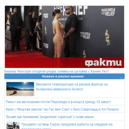
Бианка Ченсори сподели рядка снимка на целувка с Кание Уест
Новини в реално времеss
Високите температури са рисков фактор за
бъбречно-каменната болест
Пикът на метеорния поток Персеиди е в нощта срещу 13 август
Кино | "Мъртва хватка" на Гас ван Сант с Бил Скарсгард и Ал Пачино
Тръмп ще премахва "родилния туризъм" с нови укази
Гръцкият оствор Сирос предлага работа за гледане на
бездомните котки