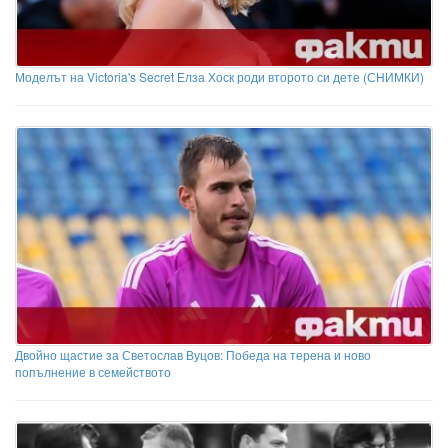
Моделът на Victoria's Secret Елза Хоск роди второто си дете (СНИМКИ)
Двойно щастие за Светослав Вуцов: Победа на терена и ново
попълнение в семейството