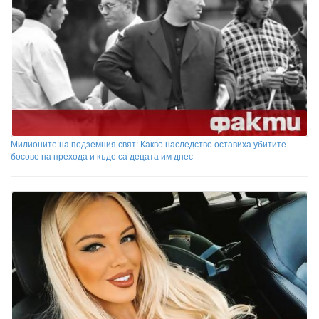
Милионите на подземния свят: Какво наследство оставиха убитите
босове на прехода и къде са децата им днес