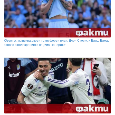
Ювентус активира двоен трансферен план: Джон Стоунс и Елиф Елмас
отново в полезрението на „бианконерите“