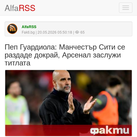
Alfa
RSS
Toggl
navig
AlfaRSS
Fakti.bg
| 20.05.2026 05:50:18 |
65
Пеп Гуардиола: Манчестър Сити се
раздаде докрай, Арсенал заслужи
титлата