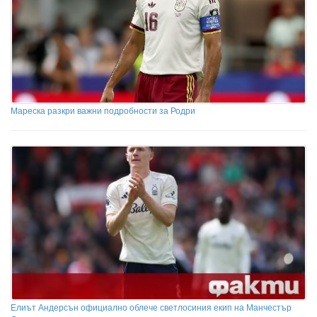
Мареска разкри важни подробности за Родри
Елиът Андерсън официално облече светлосиния екип на Манчестър