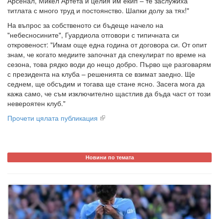
Арсенал, Микел Артета и целия им екип – те заслужиха
титлата с много труд и постоянство. Шапки долу за тях!"
На въпрос за собственото си бъдеще начело на
"небесносините", Гуардиола отговори с типичната си
откровеност: "Имам още една година от договора си. От опит
знам, че когато медиите започнат да спекулират по време на
сезона, това рядко води до нещо добро. Първо ще разговарям
с президента на клуба – решенията се взимат заедно. Ще
седнем, ще обсъдим и тогава ще стане ясно. Засега мога да
кажа само, че съм изключително щастлив да бъда част от този
невероятен клуб."
Прочети цялата публикация
Новини по темата