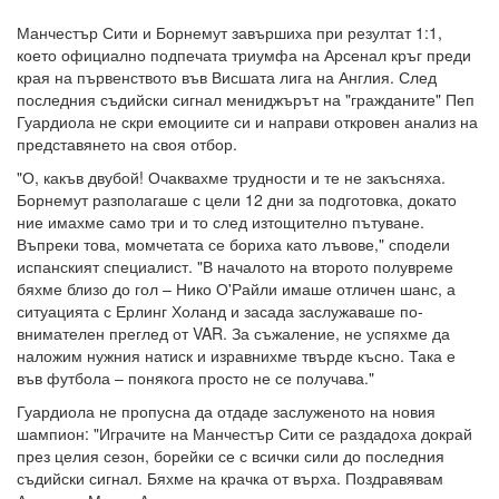
Манчестър Сити и Борнемут завършиха при резултат 1:1,
което официално подпечата триумфа на Арсенал кръг преди
края на първенството във Висшата лига на Англия. След
последния съдийски сигнал мениджърът на "гражданите" Пеп
Гуардиола не скри емоциите си и направи откровен анализ на
представянето на своя отбор.
"О, какъв двубой! Очаквахме трудности и те не закъсняха.
Борнемут разполагаше с цели 12 дни за подготовка, докато
ние имахме само три и то след изтощително пътуване.
Въпреки това, момчетата се бориха като лъвове," сподели
испанският специалист. "В началото на второто полувреме
бяхме близо до гол – Нико О'Райли имаше отличен шанс, а
ситуацията с Ерлинг Холанд и засада заслужаваше по-
внимателен преглед от VAR. За съжаление, не успяхме да
наложим нужния натиск и изравнихме твърде късно. Така е
във футбола – понякога просто не се получава."
Гуардиола не пропусна да отдаде заслуженото на новия
шампион: "Играчите на Манчестър Сити се раздадоха докрай
през целия сезон, борейки се с всички сили до последния
съдийски сигнал. Бяхме на крачка от върха. Поздравявам