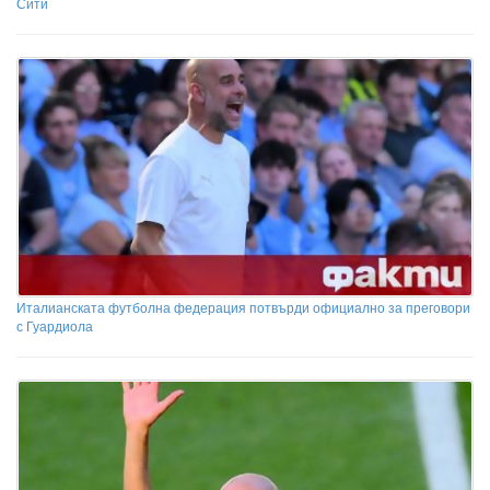
Сити
Италианската футболна федерация потвърди официално за преговори
с Гуардиола