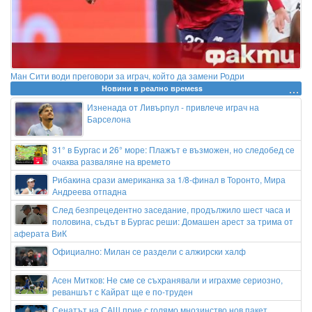
Ман Сити води преговори за играч, който да замени Родри
Новини в реално времеss
Изненада от Ливърпул - привлече играч на
Барселона
31° в Бургас и 26° море: Плажът е възможен, но следобед се
очаква разваляне на времето
Рибакина срази американка за 1/8-финал в Торонто, Мира
Андреева отпадна
След безпрецедентно заседание, продължило шест часа и
половина, съдът в Бургас реши: Домашен арест за трима от
аферата ВиК
Официално: Милан се раздели с алжирски халф
Асен Митков: Не сме се съхранявали и играхме сериозно,
реваншът с Кайрат ще е по-труден
Сенатът на САЩ прие с голямо мнозинство нов пакет