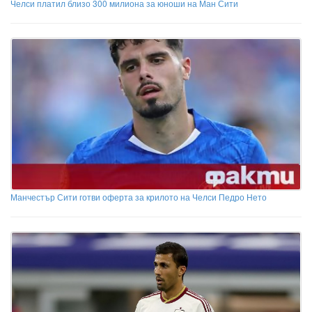
Челси платил близо 300 милиона за юноши на Ман Сити
Манчестър Сити готви оферта за крилото на Челси Педро Нето