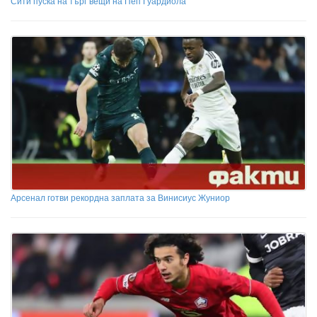
Сити пуска на търг вещи на Пеп Гуардиола
Арсенал готви рекордна заплата за Винисиус Жуниор