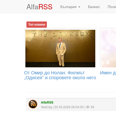
Alfa
RSS
България
Бизнес
Пол
Топ новини
От Омир до Нолан: Филмът
Имен де
„Одисея” и споровете около него
AlfaRSS
Vesti.bg
| 20.05.2026 06:04:00 |
59