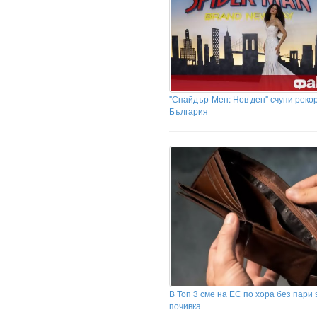
"Спайдър-Мен: Нов ден" счупи рекор
България
В Топ 3 сме на ЕС по хора без пари 
почивка