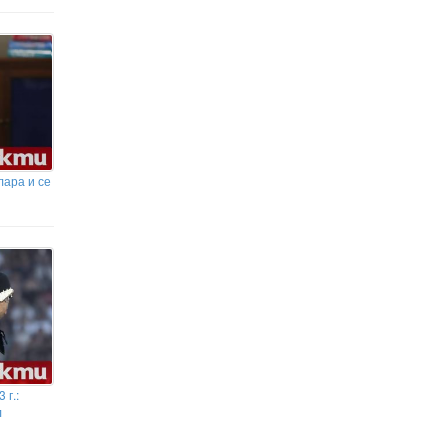
лара и се
 г.:
л