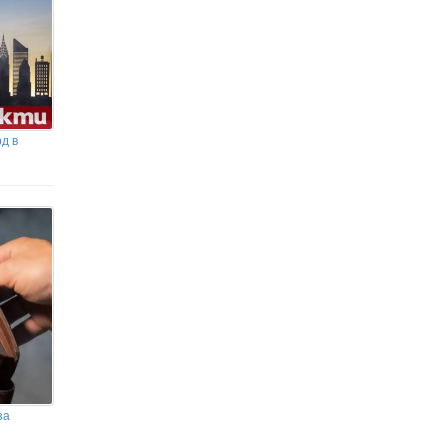
Костадинов иска отговори: Какъв
е дронът – украински, руски или
ирански?!
д в
за