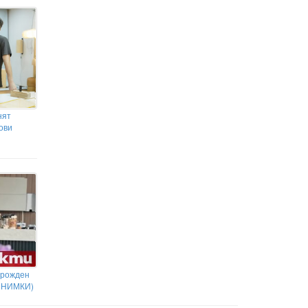
нят
ови
 рожден
(СНИМКИ)