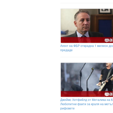
Агент на ФБР открадна 1 милион до
предаде
Джеймс Хетфийлд от Металика на 63
Любопитни факти за краля на метъ
рифовете