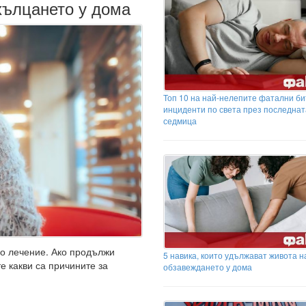
 хълцането у дома
Топ 10 на най-нелепите фатални би
инциденти по света през последнат
седмица
о лечение. Ако продължи
5 навика, които удължават живота н
те какви са причините за
обзавеждането у дома