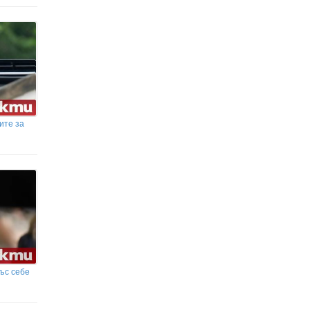
ите за
ъс себе