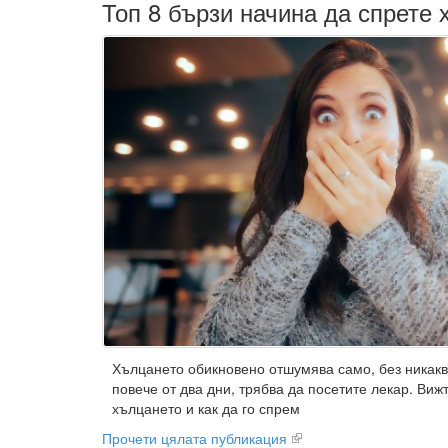
Топ 8 бързи начина да спрете
Хълцането обикновено отшумява само, без никакв
повече от два дни, трябва да посетите лекар. Виж
хълцането и как да го спрем
Прочети цялата публикация