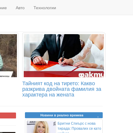
ние
Авто
Технологии
Тайният код на тирето: Какво
разкрива двойната фамилия за
характера на жената
Новини в реално времеss
Бритни Спиърс с нова
тирада: Провалих се като