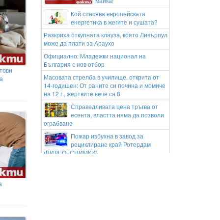
майка!
Кой спасява европейската
енергетика в жегите и сушата?
Разкриха откупната клауза, която Ливърпул
може да плати за Араухо
Официално: Младежки национал на
България с нов отбор
тови
Масовата стрелба в училище, открита от
а
14-годишен: От раните си почина и момиче
на 12 г., жертвите вече са 8
Справедливата цена тръгва от
есента, властта няма да позволи
ограбване
Пожар избухна в завод за
рециклиране край Ротердам
(ВИДЕО+СНИМКИ)
ГЕРБ за дрона край Кардам: Ако е
руски, управляващите да не
оправдават инцидента
а
Иво Христов за убийството на
Георги Кузев: Правосъдието се
гради на личната отговорност