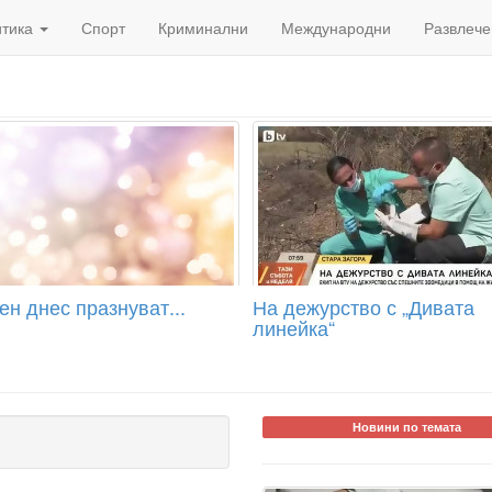
итика
Спорт
Криминални
Международни
Развлече
н днес празнуват...
На дежурство с „Дивата
линейка“
Новини по темата