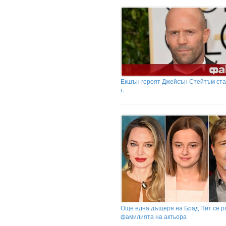
Екшън героят Джейсън Стейтъм ста
г.
Още една дъщеря на Брад Пит се р
фамилията на актьора