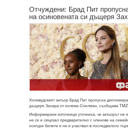
Отчуждени: Брад Пит пропусн
на осиновената си дъщеря За
Холивудският актьор Брад Пит пропусна дипломира
дъщеря Захара от колежа Спелман, съобщава TMZ
Информирани източници уточниха, че актьорът не 
не се е свързал предварително с членове на семейс
осигури билети и не е участвал в последвалото тър