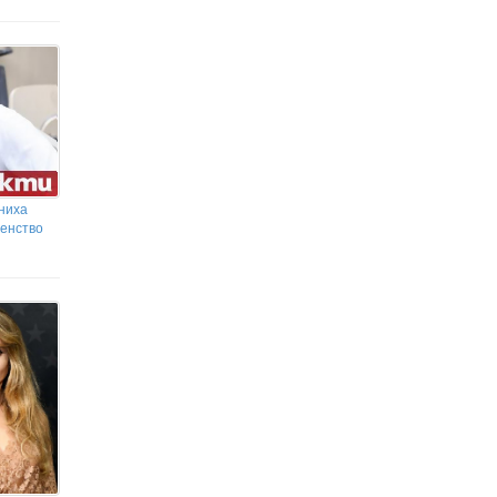
ниха
венство