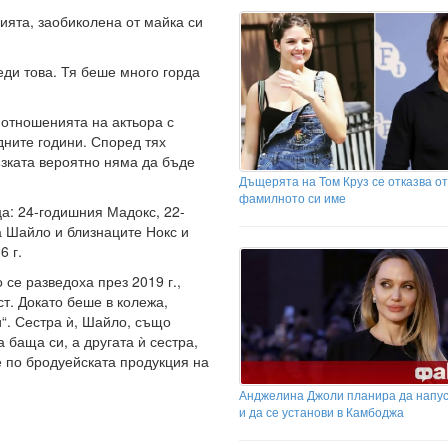
ията, заобиколена от майка си
еди това. Тя беше много горда
е отношенията на актьора с
дните години. Според тях
ъзката вероятно няма да бъде
Дъщерята на Том Круз се отказва от
фамилното си име
а: 24-годишния Мадокс, 22-
а Шайло и близнаците Нокс и
6 г.
 се разведоха през 2019 г.,
ст. Докато беше в колежа,
“. Сестра ѝ, Шайло, също
баща си, а другата ѝ сестра,
 по бродуейската продукция на
Анджелина Джоли планира да напу
и да се установи в Камбоджа