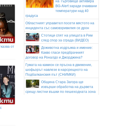
на Търговище активира
BG-Alert заради очаквани
температури над 40
градуса
Областният управител посети мястото на
инцидента със самовзривилия се дрон
Стотици спят на улицата в Рим
след спор за сграда (ВИДЕО)
казва от
Доживотна издръжка и имение:
Какво гласи предбрачният
договор на Роналдо и Джорджина?
Гумата на камион се пръсна в движение,
шофьорът навлезе в нарсрещното на
Подбалканския път (СНИМКИ)
Община Стара Загора ще
извърши обработка на дървета
срещу листни въшки по пешеходната зона
Жоао Фонсека отвърна на
Джокович: "Тенисът не е за
с
промени, за да се пести енергия на
т
ветераните!"
Ловните билети ще бъдат дигитализирани