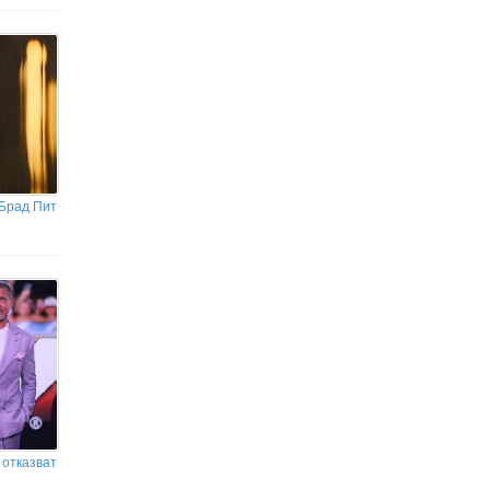
 Брад Пит
 отказват