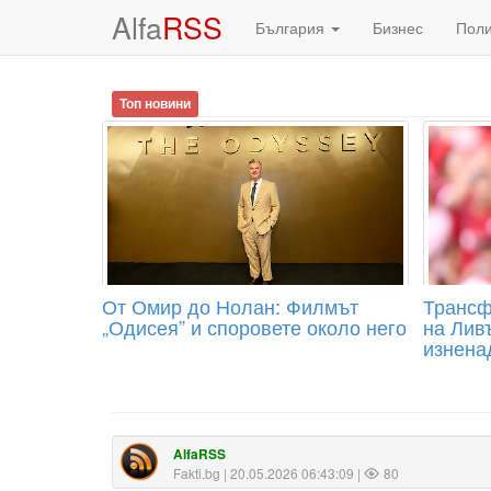
Alfa
RSS
България
Бизнес
Пол
Топ новини
От Омир до Нолан: Филмът
Трансф
„Одисея” и споровете около него
на Лив
изненад
AlfaRSS
Fakti.bg
| 20.05.2026 06:43:09 |
80