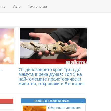
ние
Авто
Технологии
..
От динозаврите край Трън до
мамута в река Дунав: Топ 5 на
най-големите праисторически
животни, откривани в България
Новини в реално времеss
Областният управител