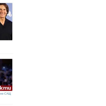
Пожарът между Първомай и село
Брягово вече е локализиран
Свръхдоза хероин и кокаин е убила ас от
НБА
сне САЩ