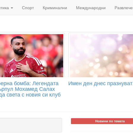
итика
Спорт
Криминални
Международни
Развлече
ерна бомба: Легендата
Имен ден днес празнуват.
ърпул Мохамед Салах
а света с новия си клуб
Новини по темата