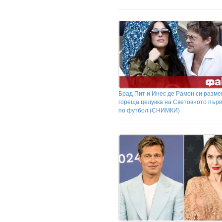
Брад Пит и Инес де Рамон си разме
гореща целувка на Световното пър
по футбол (СНИМКИ)