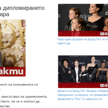
а дипломирането
хара
Още една дъщеря на Брад Пит се от
името му
нето на осиновената си
.
Децата на Брад Пит Захара и Мадок
официално съобщиха, че премахва
е присъствал на церемонията,
фамилията "Пит" от имената си
твото, не се е опитал да
жество.