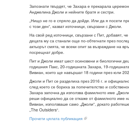
Запознати твърдят, че Захара е прекарала церемон
Анджелина Джоли и нейните братя и сестри.
„Нищо не го е спряло да дойде. Или да я посети пр
с този ден“, казват източници, свързани с Джоли.
На свой ред източници, свързани с Пит, добавят, ч
децата му са станали още по-обтегнати през после
актьорът смята, че всеки опит за възраждане на вр
посрещнат добре.
Пит и Джоли имат шест осиновени и биологични дец
годишния Пакс, 20-годишната Захара, 19-годишнат
Вивиан, които ще навършат 18 години през юли 202
Джоли и Пит се разделиха през 2016 г. и официално
след което се бориха за попечителство и собствено
Захара започна да използва фамилното име „Джоли
реши официално да се откаже от фамилното име на 
Вивиан, използваше само „Джоли“, докато работеше
„The Outsiders“.
Прочети цялата публикация