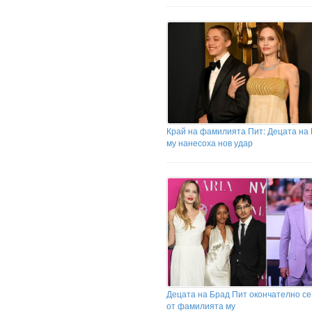
Край на фамилията Пит: Децата на
му нанесоха нов удар
Децата на Брад Пит окончателно се
от фамилията му