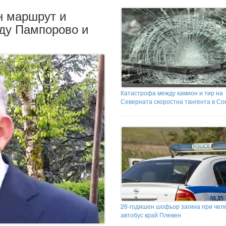
н маршрут и
ду Пампорово и
Катастрофа между камион и тир на
Северната скоростна тангента в С
26-годишен шофьор загина при челе
автобус край Плевен