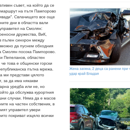
тивен съвет, на който да се
н маршрут на пътя Пампорово
ливади". Свлачището все още
ните дни в областта вали
 управител на Смолян:
реносни дружества, ВиК,
в пълен синхрон между
ъзможно да пуснем обходния
на Смолян посока Пампорово.
ги Пепеланов, областен
 че това е общински горски
Жена загина, 2 деца са ранени при 
републиканска пътна мрежа.
удар край Владая
да ми представи цялото
, за да има някакви
арна уредба или не, но
 който да обслужва курортния
шни случаи. Няма да е масов
иите на частен собственик, в
ният управител увери
оито покриват изцяло всички