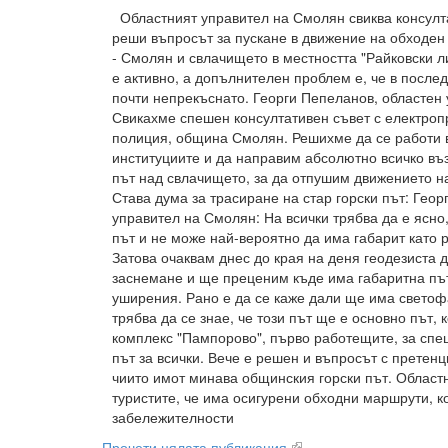
Областният управител на Смолян свиква консулта
реши въпросът за пускане в движение на обходе
- Смолян и свлачището в местността "Райковски 
е активно, а допълнителен проблем е, че в послед
почти непрекъснато. Георги Пепеланов, областен
Свикахме спешен консултативен съвет с електроп
полиция, община Смолян. Решихме да се работи 
институциите и да направим абсолютно всичко в
път над свлачището, за да отпушим движението 
Става дума за трасиране на стар горски път: Геор
управител на Смолян: На всички трябва да е ясно,
път и не може най-вероятно да има габарит като 
Затова очаквам днес до края на деня геодезиста 
заснемане и ще преценим къде има габаритна път
уширения. Рано е да се каже дали ще има светоф
трябва да се знае, че този път ще е основно път,
комплекс "Пампорово", първо работещите, за спе
път за всички. Вече е решен и въпросът с претенц
чиито имот минава общинския горски път. Област
туристите, че има осигурени обходни маршрути, к
забележителности
Прочети цялата публикация