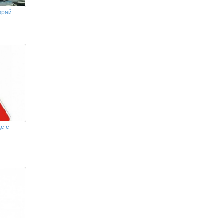
край
е е