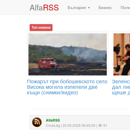
Alfa
RSS
България
Бизнес
Пол
Топ новини
Пожарът при бобошевското село
Зеленс
Висока могила изпепели две
дал лиц
къщи (снимки/видео)
щеше д
AlfaRSS
Cross.bg
| 20.05.2026 06:45:00 |
91