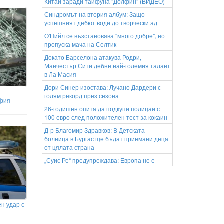
Китай заради тайфуна "Долфин" (ВИДЕО)
Синдромът на втория албум: Защо
успешният дебют води до творчески ад
О'Нийл се възстановява "много добре", но
пропуска мача на Селтик
Докато Барселона атакува Родри,
Манчестър Сити дебне най-големия талант
в Ла Масия
Дори Синер изостава: Лучано Дардери с
голям рекорд през сезона
офия
26-годишен опита да подкупи полицаи с
100 евро след положителен тест за кокаин
Д-р Благомир Здравков: В Детската
болница в Бургас ще бъдат приемани деца
от цялата страна
„Суис Ре“ предупреждава: Европа не е
подготвена за смъртоносните горещини
Пожар в центъра на Монтана: Гори
сградата на бивше училище
Китай евакуира над 1 милион
н удар с
души заради тайфун