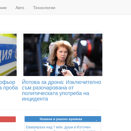
ние
Авто
Технологии
шофьор
Йотова за дрона: Изключително
а проба
съм разочарована от
политическата употреба на
инцидента
Новини в реално времеss
Евакуираха над 1 млн. души в Източен