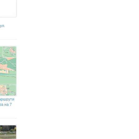
ул.
маршрути
ра на 7