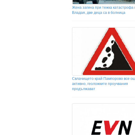
Жена загина при тежка катастрофа 
Владая, две деца са в болница
Свлачището край Пампорово все ощ
активно, геоложките проучвания
продължават