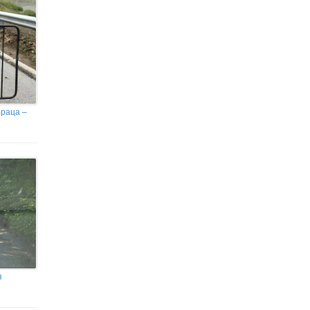
Враца –
я