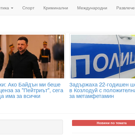
итика
Спорт
Криминални
Международни
Развлече
ки: Ако Байдън ми беше
Задържаха 22-годишен 
енза за "Пейтриът", сега
в Козлодуй с положителн
а има за всички
за метамфетамин
Новини по темата