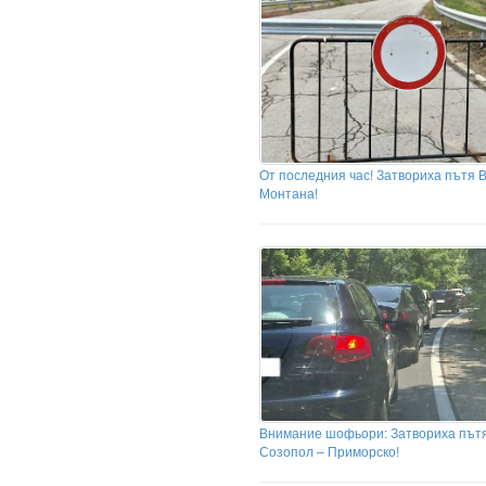
От последния час! Затвориха пътя 
Монтана!
Внимание шофьори: Затвориха път
Созопол – Приморско!