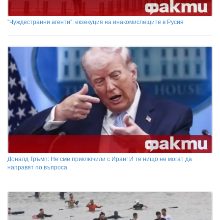
"Чуждестранни агенти": екзекуция на инакомислещите в Русия
Доналд Тръмп: Не сме приключили с Иран! И те нищо не могат да
направят по въпроса