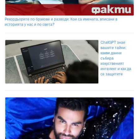
Рекордьорите по бракове и разводи: Кои са имената, вписани в
историята у нас и по света?
ChatGPT знае
вашите тайни:
какви данни
събира
изкуственият
интелект и как да
се защитите