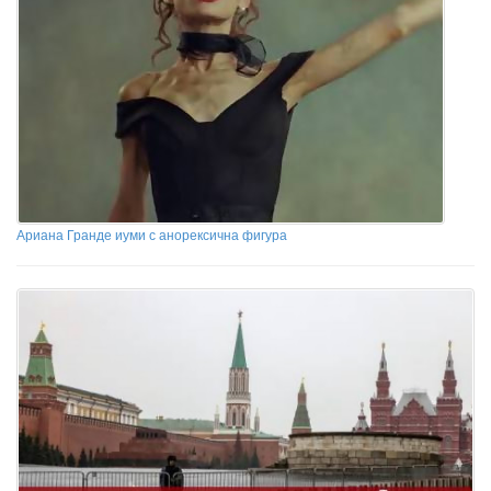
Ариана Гранде иуми с анорексична фигура