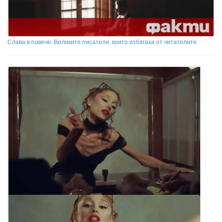
Слава в повече: Великите писатели, които избягаха от читателите