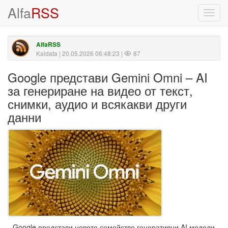
Alfa
RSS
Toggl
navig
AlfaRSS
Kaldata
| 20.05.2026 06:48:23 |
87
Google представи Gemini Omni – AI
за генериране на видео от текст,
снимки, аудио и всякакви други
данни
Google представи новото семейство генеративни AI модели