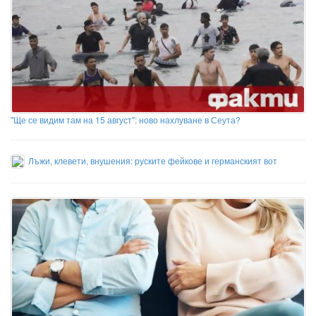
"Ще се видим там на 15 август": ново нахлуване в Сеута?
Лъжи, клевети, внушения: руските фейкове и германският вот