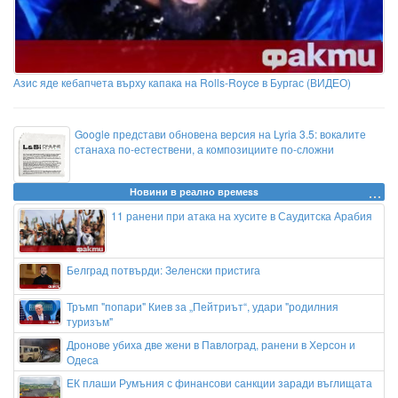
Азис яде кебапчета върху капака на Rolls-Royce в Бургас (ВИДЕО)
Google представи обновена версия на Lyria 3.5: вокалите
станаха по-естествени, а композициите по-сложни
Новини в реално времеss
11 ранени при атака на хусите в Саудитска Арабия
Белград потвърди: Зеленски пристига
Тръмп "попари" Киев за „Пейтриът“, удари "родилния
туризъм"
Дронове убиха две жени в Павлоград, ранени в Херсон и
Одеса
ЕК плаши Румъния с финансови санкции заради въглищата