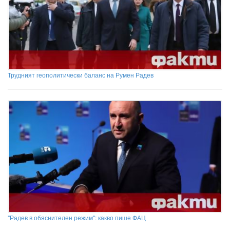
Трудният геополитически баланс на Румен Радев
"Радев в обяснителен режим": какво пише ФАЦ