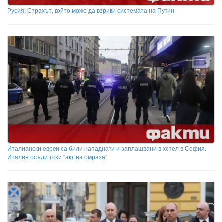
Русия: Страхът, който може да взриви системата на Путин
Италиански евреи са били нападнати и заплашвани в хотел в София.
Италия осъди този "акт на омраза"