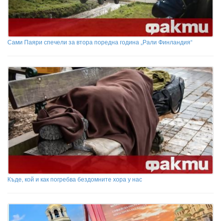
Сами Паяри спечели за втора поредна година „Рали Финландия“
Къде, кой и как погребва бездомните хора у нас