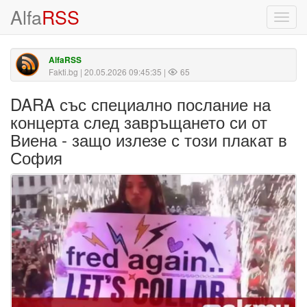
Alfa
RSS
Toggl
navig
AlfaRSS
Fakti.bg
| 20.05.2026 09:45:35 |
65
DARA със специално послание на
концерта след завръщането си от
Виена - защо излезе с този плакат в
София