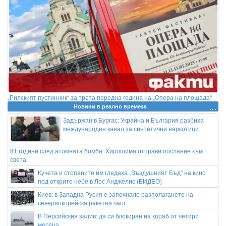
„Рилският пустинник“ за трета поредна година на „Опера на площада“
Новини в реално времеss
Задържан в Бургас: Украйна и България разбиха
международен канал за синтетични наркотици
81 години след атомната бомба: Хирошима отправи послание към
света
Кучета и стопаните им гледаха „Въздушният Бъд“ на кино
под открито небе в Лос Анджелис (ВИДЕО)
Киев: в Западна Русия е започнало разполагането на
севернокорейска ракетна част
В Персийския залив: да си блокиран на кораб от четири
месеца