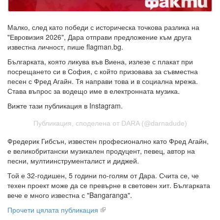
Малко, след като победи с историческа точкова разлика на
"Евровизия 2026", Дара отправи предложение към друга
известна личност, пише flagman.bg.
Българката, която ликува във Виена, излезе с плакат при
посрещането си в София, с който призовава за съвместна
песен с Фред Агайн. Тя направи това и в социална мрежа.
Става въпрос за водещо име в електронната музика.
Вижте тази публикация в Instagram.
Публикация, споделена от DARA (@darnadude)
Фредерик Гибсън, известен професионално като Фред Агайн,
е великобритански музикален продуцент, певец, автор на
песни, мултиинструменталист и диджей.
Той е 32-годишен, 5 години по-голям от Дара. Счита се, че
техен проект може да се превърне в световен хит. Българката
вече е много известна с "Bangaranga".
Прочети цялата публикация