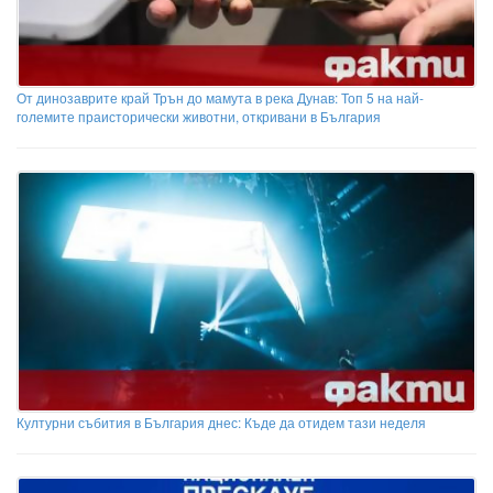
От динозаврите край Трън до мамута в река Дунав: Топ 5 на най-
големите праисторически животни, откривани в България
Културни събития в България днес: Къде да отидем тази неделя