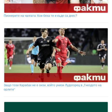
Пионерите на чалгата: Кои бяха те и къде са днес?
Защо този Карабах не е онзи, който унизи Лудогорец в „Гнездото на
орлите“