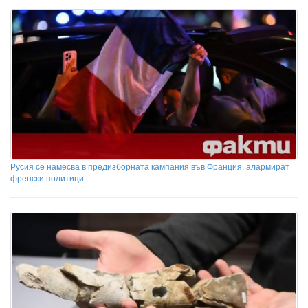
Русия се намесва в предизборната кампания във Франция, алармират
френски политици