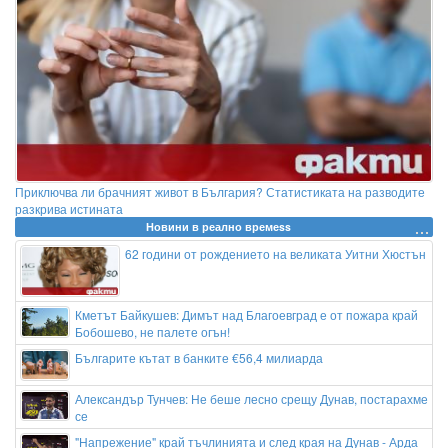
Приключва ли брачният живот в България? Статистиката на разводите
разкрива истината
Новини в реално времеss
62 години от рождението на великата Уитни Хюстън
Кметът Байкушев: Димът над Благоевград е от пожара край
Бобошево, не палете огън!
Българите кътат в банките €56,4 милиарда
Александър Тунчев: Не беше лесно срещу Дунав, постарахме
се
"Напрежение" край тъчлинията и след края на Дунав - Арда