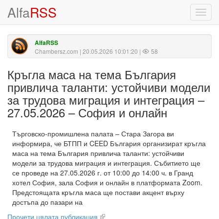
Alfa
RSS
Toggl
navig
AlfaRSS
Chambersz.com
| 20.05.2026 10:01:20 |
58
Кръгла маса на тема България
привлича таланти: устойчиви модели
за трудова миграция и интеграция –
27.05.2026 – София и онлайн
Търговско-промишлена палата – Стара Загора ви
информира, че БТПП и CEED България организират кръгла
маса на тема България привлича таланти: устойчиви
модели за трудова миграция и интеграция. Събитието ще
се проведе на 27.05.2026 г. от 10:00 до 14:00 ч. в Гранд
хотел София, зала София и онлайн в платформата Zoom.
Предстоящата кръгла маса ще постави акцент върху
достъпа до пазари на
Прочети цялата публикация