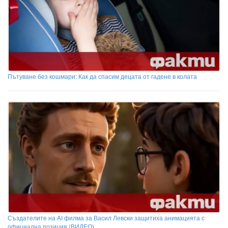
Пътуване без кошмари: Как да спасим децата от гадене в колата
Създателите на AI филма за Васил Левски защитиха анимацията с
официална позиция (ВИДЕО)