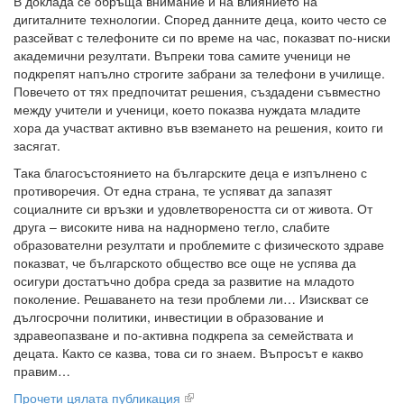
В доклада се обръща внимание и на влиянието на
дигиталните технологии. Според данните деца, които често се
разсейват с телефоните си по време на час, показват по-ниски
академични резултати. Въпреки това самите ученици не
подкрепят напълно строгите забрани за телефони в училище.
Повечето от тях предпочитат решения, създадени съвместно
между учители и ученици, което показва нуждата младите
хора да участват активно във вземането на решения, които ги
засягат.
Така благосъстоянието на българските деца е изпълнено с
противоречия. От една страна, те успяват да запазят
социалните си връзки и удовлетвореността си от живота. От
друга – високите нива на наднормено тегло, слабите
образователни резултати и проблемите с физическото здраве
показват, че българското общество все още не успява да
осигури достатъчно добра среда за развитие на младото
поколение. Решаването на тези проблеми ли… Изискват се
дългосрочни политики, инвестиции в образование и
здравеопазване и по-активна подкрепа за семействата и
децата. Както се казва, това си го знаем. Въпросът е какво
правим…
Прочети цялата публикация