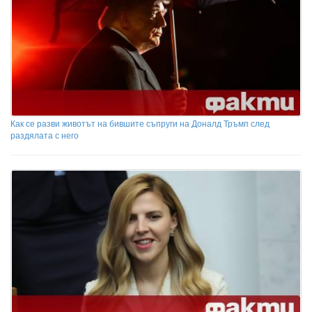
Как се разви животът на бившите съпруги на Доналд Тръмп след
раздялата с него