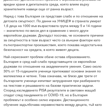
вредни храни в дигиталната среда, която влияе върху
хранителните навици още от ранна възраст.
Наред с това България се представя слабо и по отношение на
детската смъртност. По данни на УНИЦЕФ в страната умират
1,6 деца на 1000 във възрастовата група между 5 и 14 години
– значително по-висок дял в сравнение с много други
европейски държави. Докладът посочва, че основните причини
за смъртността в тази възраст често са външни фактори като
пътнотранспортни произшествия, което показва недостатъчна
безопасност на средата, в която живеят децата.
Най-сериозният проблем обаче остава образованието.
България е сред най-слабо представящите се европейски
държави по отношение на академичните умения. Само около
30% от 15-годишните ученици притежават основни знания по
математика и четене. Това означава, че близо две трети от
българските ученици изпитват затруднения при разбирането
на текстове и решаването на базови практически задачи.
Според изследването PISA резултатите в световен мащаб
спадат след пандемията от COVID-19, но в България
проблемът е особено силно изразен. Дистанционното
обучение задълбочава неравенствата между децата, тъй като