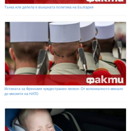
Тънка или дебела е външната политика на България
Истината за Френския чуждестранен легион: От колониалното минало
до мисиите на НАТО