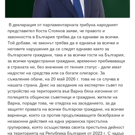
В декларация от парламентарната трибуна народният
представител Коста Стоянов заяви, че правото и
законността в България трябва да са еднакви за всички.
Той добави, че законът трябва да е еднакъв за всички и
неговите нарушения да се следят еднакво както за
българските граждани, така и за всички гости на България,
за всички чуждестранни граждани, временно пребиваващи
в страната ни, без значение от техния статус - дали имат
недостиг на средства или са богати олигарси. За
съжаление обаче, на 20 май 2026 г. това не се случва в
нашата страна. Днес на заседание на експертен съвет по
устройство на територията във Варна бяха изгонени от
полицията общински съветници и граждани, жители на
Варна, поради това, че отидоха на заседанието, за да
защитят правата на всички български граждани, на всички
варненци, които са против продължаващите безобразни и
незаконни действия на една украинска престъпна
групировка, която осъществява своята престъпна дейност
на територията на Република България от 2023 г. С чадър