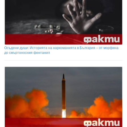
Осъдени души: Историята на наркоманията в България – от морфина
до смъртоносния фентанил