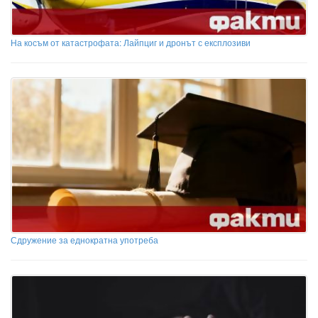
На косъм от катастрофата: Лайпциг и дронът с експлозиви
Сдружение за еднократна употреба