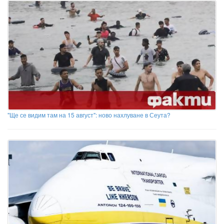
"Ще се видим там на 15 август": ново нахлуване в Сеута?