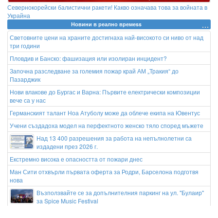
Севернокорейски балистични ракети! Какво означава това за войната в
Украйна
Новини в реално времеss
Световните цени на храните достигнаха най-високото си ниво от над
три години
Пловдив и Банско: фашизация или изолиран инцидент?
Започна разследване за големия пожар край АМ „Тракия“ до
Пазарджик
Нови влакове до Бургас и Варна: Първите електрически композиции
вече са у нас
Германският талант Ноа Атуболу може да облече екипа на Ювентус
Учени създадоха модел на перфектното женско тяло според мъжете
Над 13 400 разрешения за работа на непълнолетни са
издадени през 2026 г.
Екстремно висока е опасността от пожари днес
Ман Сити отхвърли първата оферта за Родри, Барселона подготвя
нова
Възползвайте се за допълнителния паркинг на ул. "Булаир"
за Spice Music Festival