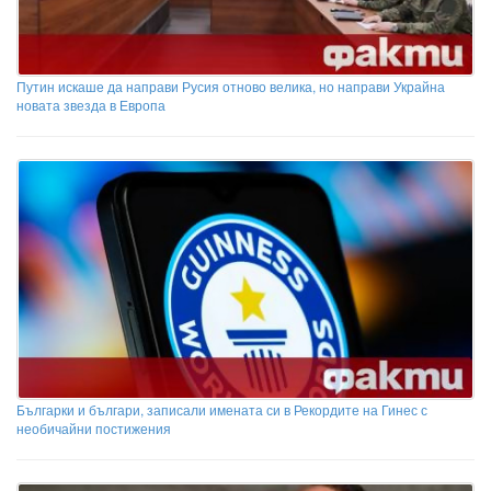
Путин искаше да направи Русия отново велика, но направи Украйна
новата звезда в Европа
Българки и българи, записали имената си в Рекордите на Гинес с
необичайни постижения