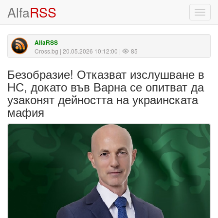
Alfa
RSS
Toggl
navig
AlfaRSS
Cross.bg
| 20.05.2026 10:12:00 |
85
Безобразие! Отказват изслушване в
НС, докато във Варна се опитват да
узаконят дейността на украинската
мафия