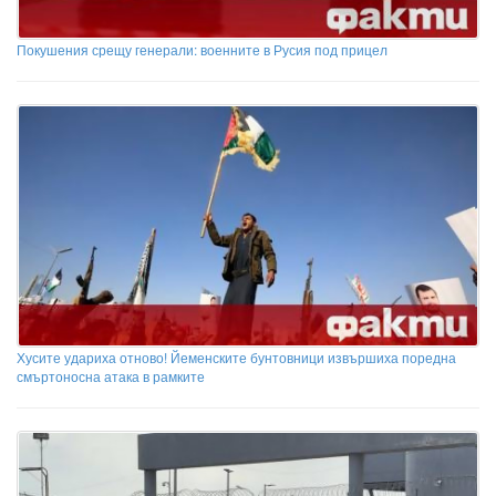
Покушения срещу генерали: военните в Русия под прицел
Хусите удариха отново! Йеменските бунтовници извършиха поредна
смъртоносна атака в рамките