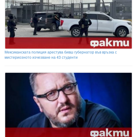
Мексиканската полиция арестува бивш губернатор във връзка с
мистериозното изчезване на 43 студенти