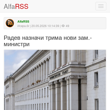
Alfa
RSS
Toggl
navig
AlfaRSS
Искра.бг
| 20.05.2026 10:14:39 |
49
Радев назначи трима нови зам.-
министри