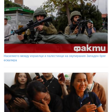
Насилието между израелци и палестинци на окупирания Западен бряг
ескалира