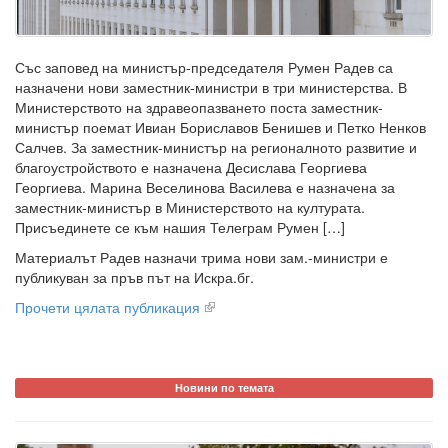
Със заповед на министър-председателя Румен Радев са
назначени нови заместник-министри в три министерства. В
Министерството на здравеопазването поста заместник-
министър поемат Ивиан Бориславов Бенишев и Петко Ненков
Салчев. За заместник-министър на регионалното развитие и
благоустройството е назначена Десислава Георгиева
Георгиева. Марина Веселинова Василева е назначена за
заместник-министър в Министерството на културата.
Присъединете се към нашия Телеграм Румен […]
Материалът Радев назначи трима нови зам.-министри е
публикуван за пръв път на Искра.бг.
Прочети цялата публикация
Новини по темата