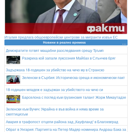
Италия предлага общоевропейски центрове за мигранти извън ЕС
Новини в реално времеss
Демократите готвят мащабни разследвания срещу Тръмп
Разкриха кой запали луксозния Майбах в Слънчев бряг
Задържаха 18-годишен за убийство на чичо му в Странско
Зеленски в Сърбия: Историческа среща и икономически пакт
18-годишен младеж е задържан за убийството на чичо си
Барселона с поглед към грузинския талант Жорж Микаутадзе
Зеленски към Вучич: Украйна е във война и няма време за
скептицизъм
Авария в трафопост отцепи района зад „Кауфланд“ в Благоевград
Обрат в Унгария: Партията на Петер Мадяр номинира Андраш Бака за