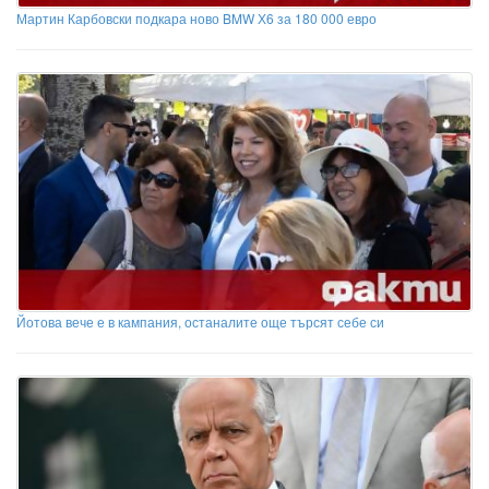
Мартин Карбовски подкара ново BMW Х6 за 180 000 евро
Йотова вече е в кампания, останалите още търсят себе си