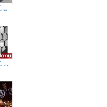
с
ейски
а
ните“ в