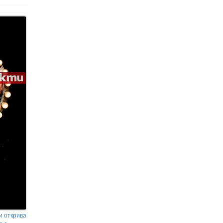
за забрана на кораби от САЩ и
Израел в Ормузкия проток
Зеленски: Киев е близо до
създаването на собствена
система за ПВО
и открива