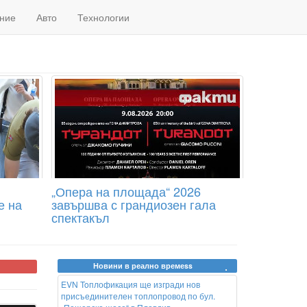
ние
Авто
Технологии
„Опера на площада“ 2026
е на
завършва с грандиозен гала
спектакъл
Новини в реално времеss
EVN Toплофикация ще изгради нов
присъединителен топлопровод по бул.