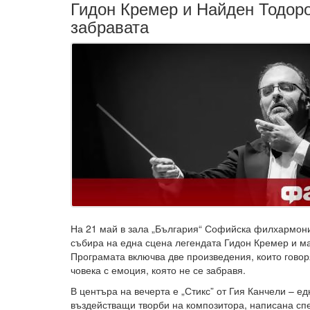
Гидон Кремер и Найден Тодор
забравата
На 21 май в зала „България“ Софийска филхармони
събира на една сцена легендата Гидон Кремер и м
Програмата включва две произведения, които говоря
човека с емоция, която не се забравя.
В центъра на вечерта е „Стикс” от Гия Канчели – ед
въздействащи творби на композитора, написана сп