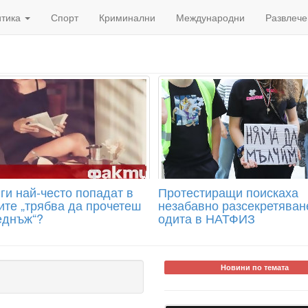
итика
Спорт
Криминални
Международни
Развлече
ги най-често попадат в
Протестиращи поискаха
ите „трябва да прочетеш
незабавно разсекретяван
еднъж“?
одита в НАТФИЗ
Новини по темата