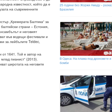
ародна известност, който да е
25 години без Жоржи Амаду – разка
аузата на съвременните
Бразилия
стър „Кремерата Балтика“ за
 балтийски страни – Естония,
ансамбълът и неговият
тват във водещи фестивали и
ми за лейбълите Teldec,
 от 1641. Той е автор на
В Одеса: На плажа под дроновете и
 млад пианист“ (2013).
бомби
иват широтата на неговите