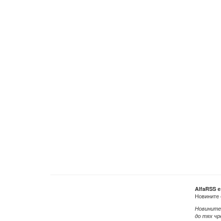
AlfaRSS 
Новините 
Новините
до тях чр