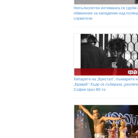
Непълнолетен ихтиманец се сдоби 
обвинение за нападение над полиц
служители
Хипарите на „Кристал“, пънкарите н
„Кравай“: Къде се събираха „различ
София през 80-те