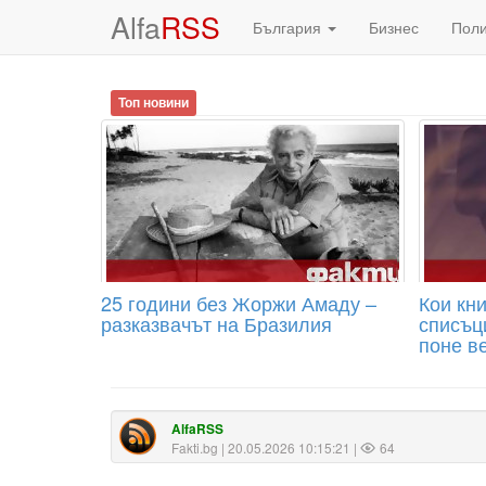
Alfa
RSS
България
Бизнес
Пол
Топ новини
25 години без Жоржи Амаду –
Кои кни
разказвачът на Бразилия
списъц
поне в
AlfaRSS
Fakti.bg
| 20.05.2026 10:15:21 |
64