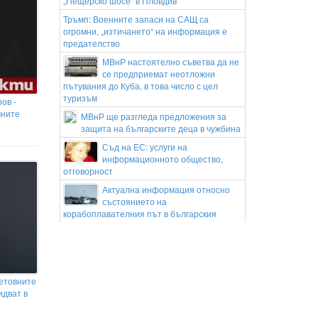
„Пещерско шосе“ в Пловдив
Тръмп: Военните запаси на САЩ са
огромни, „изтичането“ на информация е
предателство
МВнР настоятелно съветва да не
се предприемат неотложни
пътувания до Куба, в това число с цел
туризъм
ов -
вните
МВнР ще разгледа предложения за
защита на българските деца в чужбина
Съд на ЕС: услуги на
информационното общество,
отговорност
Актуална информация относно
състоянието на
корабоплавателния път в българския
участък на река Дунав към 6 август 2026
година
ГАЛЕРИЯ: Вижте най-добрите снимки от
разгромната победа на ЦСКА
ветовните
Стефано Сенси: Работата не е свършена,
идват в
в София ще дойдат ядосани
Техеран разглежда законопроект