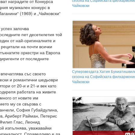
сезона на Софийската филхармони
ват наградите от Конкурса
Чайковски
ния музикален конкурс в
Паганини“ (1969) и „Чайковски“
 успех започва
оследните пет десетилетия той
 един от най-оригиналните и
 рецитали на почти всички
зтъкнатите оркестри на Европа
диригенти от последните
Суперзвездата Хатия Буниатишвил
 впечатлява със своето
сезона на Софийската филхармони
чески и романтични шедьоври
Чайковски
тори от 20-и и 21-и век като
одкрепя работата на живите
много от новите им
мето му се свързва с
Канчели, София Губайдулина,
в, Ариберт Райман, Петерис
 Филип Глас, Леонид
ой изпълнява, уважавайки
игиналност. Справедливо е да