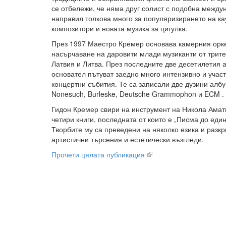
се отбележи, че няма друг солист с подобна междун
направил толкова много за популяризирането на к
композитори и новата музика за цигулка.
През 1997 Маестро Кремер основава камерния орке
насърчаване на даровити млади музиканти от трите
Латвия и Литва. През последните две десетилетия 
основател пътуват заедно много интензивно и учас
концертни събития. Те са записали две дузини албу
Nonesuch, Burleske, Deutsche Grammophon и ECM .
Гидон Кремер свири на инструмент на Никола Амати
четири книги, последната от които е „Писма до един
Творбите му са преведени на няколко езика и разкр
артистични търсения и естетически възгледи.
Прочети цялата публикация