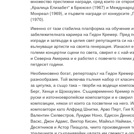
множество престижни награди, сред които се откроя
„Кралица Елизабет“ в Брюксел (1967) и Международ
Монреал (1969), и първите награди от конкурсите „
(1970).
Именно от тази стабилна платформа на обучение и
забележителната кариера на Гидон Кремер. Пред п
изгради и затвърди в целия свят репутацията си на
вълнуващи артисти на своята генерация. Изнасял е
големи концертни сцени по света, свирил е с най-и
и Северна Америка и е работил с повечето големи 
петдесет години.
Необикновено богат, репертоарът на Гидон Кремер
разнообразие. Той включва пълния набор от класи
за цигулка, а също така – творби на водещи компози
Берг, Хенце и Щокхаузен. Същевременно Кремер п
руски и източноевропейски композитори и е свирил 
композиции, някои от които са посветени на него. И
композитори като Алфред Шнитке, Арво Пярт, Гия 
Валентин Силвестров, Луиджи Ноно, Едисон Денисо
Васкс, Джон Адамс, Виктор Кисин, Майкъл Найман,
Десятников и Астор Пиацола, чиито произведения т
традициите и съхранявайки цялата им свежест и ор