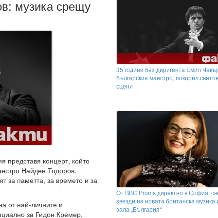
ов: музика срещу
35 години без диригента Емил Чакър
българския маестро, покорил свето
сцени
я представя концерт, който
аестро Найден Тодоров.
т за паметта, за времето и за
От BBC Proms директно в София: с
звезди на новата британска музика 
на от най-личните и
зала „България“
ециално за Гидон Кремер.