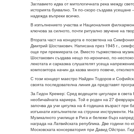
Заглавието идва от митологичната река между свето
историята буквално. Тя по-скоро създава усещане – 
надежда въпреки всичко.
В изпълнението участва и Националния филхармони
ключова за силното, почти ритуално звучене на тво
Втората част на концерта е посветена на Симфони
Дмитрий Шостакович. Написана през 1945 г., симф
още при премиерата си. Вместо тържествена музика
Шостакович създава нещо по-иронично, по-неспоко
лекотата и сарказма слушателят усеща напрежениет
композитора начин да казва много повече, отколкот
С този концерт маестро Найден Тодоров и Софийс
своята последователна линия да представят програ
За Гидон Кремер: Сред водещите цигулари в света 
необичайната кариера. Той е роден на 27 февруари 
започва да учи цигулка на 4-годишна възраст при б
изтъкнати изпълнители на струнни инструменти. На 
Музикалното училище в Рига и бележи бърз напредъ
награда на Латвийската република. Две години по-к
Московската консерватория при Давид Ойстрах. Ги