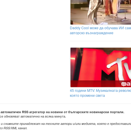
Daddy Cool може да обучава ИИ са
авторско възнаграждение
45 години MTV: Музикалната револю
която промени света
е автоматичен RSS агрегатор на новини от българските новинарски портали.
се обновяват автоматично на всяка минута.
 и снимките принадлежат на техните автори и/или медията, която е предоставил
ез RSS/XML канал.