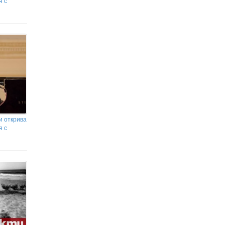
я с
и открива
я с