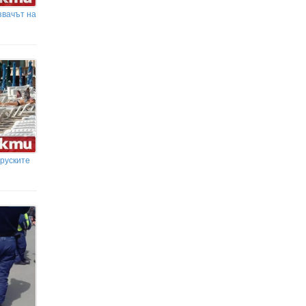
звачът на
 руските