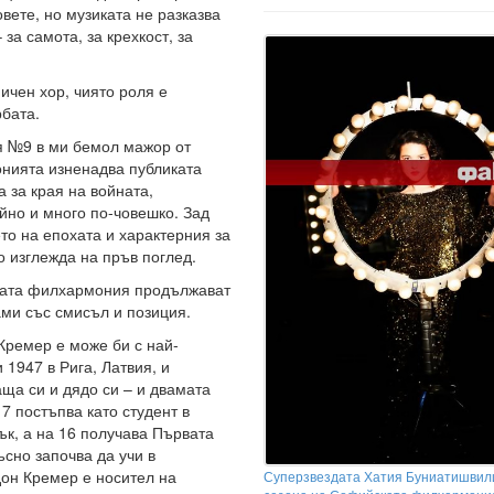
вете, но музиката не разказва
за самота, за крехкост, за
чен хор, чиято роля е
рбата.
я №9 в ми бемол мажор от
онията изненадва публиката
 за края на войната,
йно и много по-човешко. Зад
о на епохата и характерния за
о изглежда на пръв поглед.
ката филхармония продължават
ми със смисъл и позиция.
Кремер е може би с най-
1947 в Рига, Латвия, и
аща си и дядо си – и двамата
7 постъпва като студент в
к, а на 16 получава Първата
ъсно започва да учи в
дон Кремер е носител на
Суперзвездата Хатия Буниатишвил