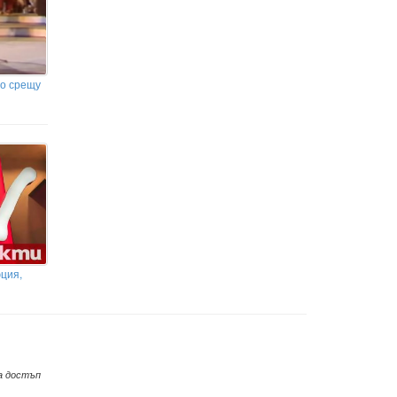
мо срещу
ция,
а достъп