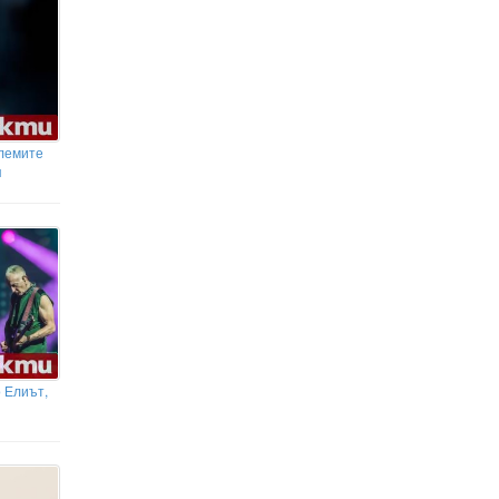
олемите
п
 Елиът,