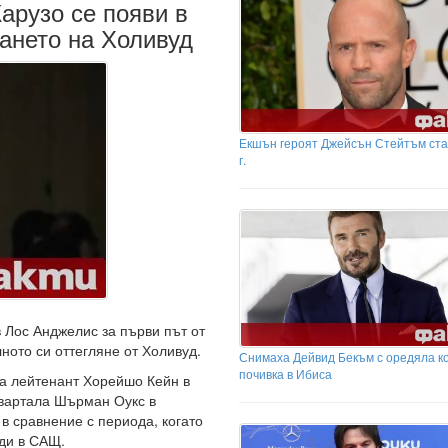
арузо се появи в
кането на Холивуд
Екшън героят Джейсън Стейтъм ста
г.
 Лос Анджелис за първи път от
ното си оттегляне от Холивуд.
Снимаха Дейвид Бекъм с оредяла к
почивка в Ибиса
на лейтенант Хорейшо Кейн в
квартала Шърман Оукс в
в сравнение с периода, когато
ди в САЩ.