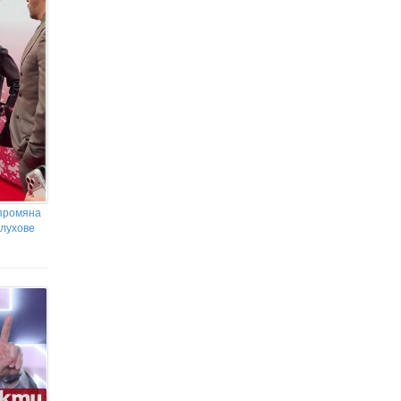
 промяна
слухове