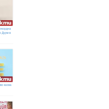
екордна
р Дуум в
во казва