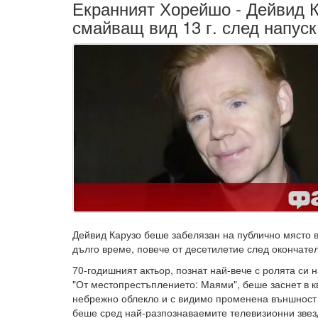
Екранният Хорейшо - Дейвид К
смайващ вид 13 г. след напус
Дейвид Карузо беше забелязан на публично място в
дълго време, повече от десетилетие след окончател
70-годишният актьор, познат най-вече с ролята си 
"От местопрестъплението: Маями", беше заснет в 
небрежно облекло и с видимо променена външност 
беше сред най-разпознаваемите телевизионни звез