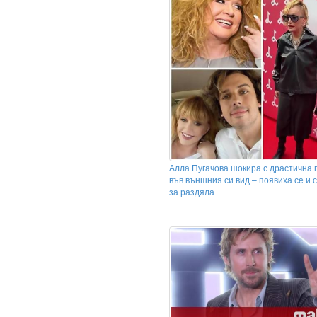
Алла Пугачова шокира с драстична
във външния си вид – появиха се и 
за раздяла