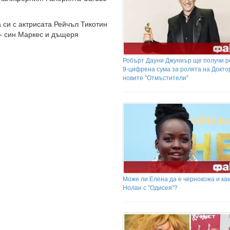
 си с актрисата Рейчъл Тикотин
 – син Маркес и дъщеря
Робърт Дауни Джуниър ще получи р
9-цифрена сума за ролята на Докто
новите "Отмъстители"
Може ли Елена да е чернокожа и как
Нолан с "Одисея"?