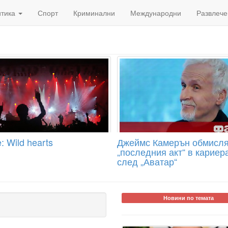
итика
Спорт
Криминални
Международни
Развлече
: Wild hearts
Джеймс Камерън обмисл
„последния акт“ в кариер
след „Аватар“
Новини по темата