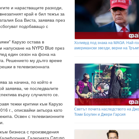
нгите и нарастващите разходи,
 внезапният край е бил тежък за
аталия Боа Виста, заявява през
е сбогуват подобаващо с
ями" Карузо остава в
Холивуд под знака на MAGA: Най-г
и напускане на NYPD Blue през
американски звезди, верни на Тръм
след един сезон на фона на
та. Решението му дълго време
грешки в телевизионната
ва за начина, по който е
ой заявява, че последвалите
пектива върху случилото се.
равя тежки критики към Карузо
Светът почита наследството на Джо
2016 г., описвайки актьора като
Томи Боулин и Джери Гарсия
 екипа. Освен с телевизионните
и.
 към бизнеса с произведения
, Калифорния. Галерията Caruso