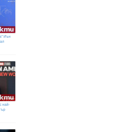
Зендая и Том Холанд
организираха втора сватбена
церемония в Англия
а" Иън
нал
с най-
тър