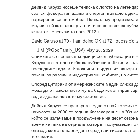
Дейвид Карузо носеше тениска с логото на легенд
светъл федора тип шапка и спортен панталон, док
паркирания си автомобил. Появата му предизвика 
медии, тъй като актьорът почти не се появява публ
киното и телевизията през 2012 г.
David Caruso at 70 - I am doing OK at 72 I guess pic
— J M (@GodFamily_USA) May 20, 2026
Снимките се появяват седмици след публикации в R
Карузо съзнателно избягва публични събития и хол
последните години. Източници твърдят, че актьоръ
покани за различни индустриални събития, но систе
Според цитирани от американските медии близки до
може да е нежеланието му да бъде коментиран за
вид и здравословното му състояние.
Дейвид Карузо се превърна в една от най-големите
началото на 2000-те години благодарение на "От 
който се излъчваше в продължение на десет сезона
време на пика на сериала актьорът получаваше по 
епизод, което го нареждаше сред най-високоплатен
телевизия.