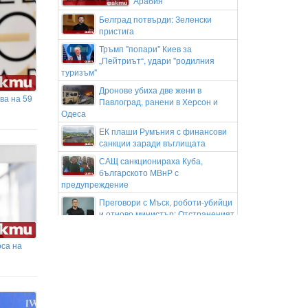
Арабия
Белград потвърди: Зеленски
пристига
Тръмп "попари" Киев за
„Пейтриът“, удари "родилния
туризъм"
Дронове убиха две жени в
ва на 59
Павлоград, ранени в Херсон и
Одеса
ЕК плаши Румъния с финансови
санкции заради въглищата
САЩ санкционираха Куба,
българското МВнР с
предупреждение
Преговори с Мъск, роботи-убийци
и отново министър: Отстраненият
Федоров разкри стратегията си за водене
на войната
оса на
Кейти Пери и Трюдо на почивка в
Гърция
Кристиано Роналдо и Джорджина
се женят на Мадейра следващата
събота