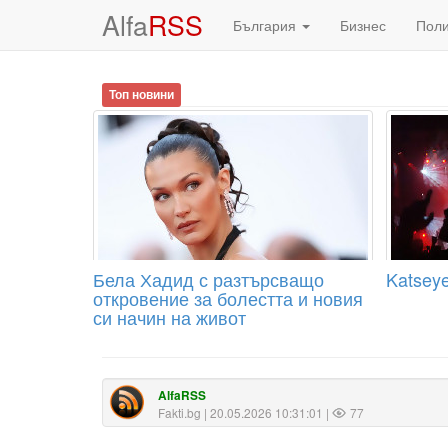
Alfa
RSS
България
Бизнес
Пол
Топ новини
Бела Хадид с разтърсващо
Katseye
откровение за болестта и новия
си начин на живот
AlfaRSS
Fakti.bg
| 20.05.2026 10:31:01 |
77