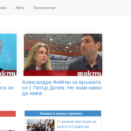
ние
Авто
Технологии
я
Александра Фейгин за връзката
ата си
си с Петър Дочев: Не знам какво
да кажа!
Новини в реално времеss
11 ранени при атака на
хусите в Саудитска