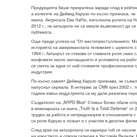
Продукцията беше прекратена заради спад в рейти
а колегите на Дейвид Карузо по-късно признаха, че
екипа. Актрисата Ева ЛаРю, изпълнила ролята на Н
2012 г., че актьорите не са имали възможност да с
публиката.
Още преди успеха на "От местопрестъплението: Ма
историята на американската телевизия с шумното с
1994 г. Актьорът се отказва от главната роля само 
конфликти около заплащането и условията на рабо
се смята за една от най-големите професионални 
индустрия.
По-късно самият Дейвид Карузо признава, че съжаля
напуснал сериала. В интервю за CNN през 2002 г. т
години извън индустрията са му дали различна перс
Създателят на „NYPD Blue“ Стивън Бочко обаче отп
в мемоарната си книга „Truth Is a Total Defense“ от 
труден за работа и непредсказуем в отношенията с
си роли Карузо е познат и с участия в десетки филм
След края на актьорската си кариера той се насочи
на изкуството и отвори галерия в Уестлейк Вилидж