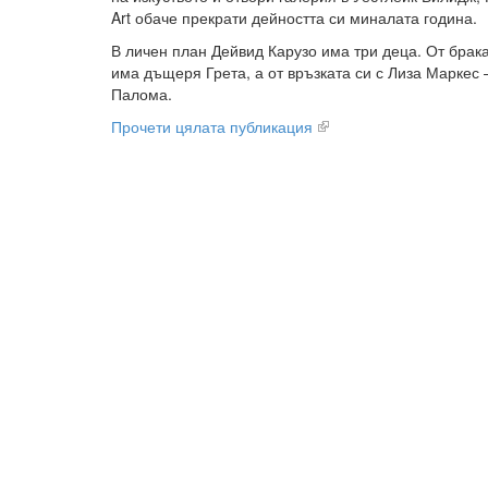
Art обаче прекрати дейността си миналата година.
В личен план Дейвид Карузо има три деца. От брака
има дъщеря Грета, а от връзката си с Лиза Маркес
Палома.
Прочети цялата публикация