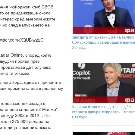
арния нюйоркски клуб CBGB,
ато се придвижваше около
интерес сред американските
ично след напускането на
Звездата от "Дневниците на вампир
.twitter.com/iXQUBiw22C
Сомърхолдър разкри защо е напус
Холивуд
adar Online, според които
ивудски прояви през
т продължава да получава
мно ги отказва.
 него хора, една от причините
ради промяната във външния му
 телевизионни звезди в
Харисън Форд е звездата след 80 г. 
местопрестъплението: Маями",
стегната фигура, изпревари Силвес
 между 2002 и 2012 г. По
Сталоун
около 375 000 долара на
ите лица в американската