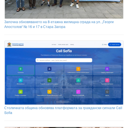
Започна обновяването на 8-етажна жилищна сграда на ул. „Георги
Апостолов“ № 16 и 17 в Стара Загора
Столичната община обновява платформата за граждански сигнали Call
Sofia