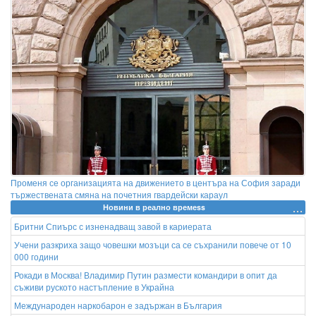
Променя се организацията на движението в центъра на София заради
тържествената смяна на почетния гвардейски караул
Новини в реално времеss
Бритни Спиърс с изненадващ завой в кариерата
Учени разкриха защо човешки мозъци са се съхранили повече от 10
000 години
Рокади в Москва! Владимир Путин размести командири в опит да
съживи руското настъпление в Украйна
Международен наркобарон е задържан в България