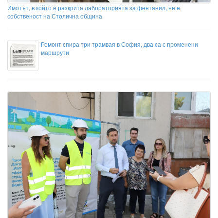
Имотът, в който е разкрита лабораторията за фентанил, не е
собственост на Столична община
Ремонт спира три трамвая в София, два са с променени
маршрути