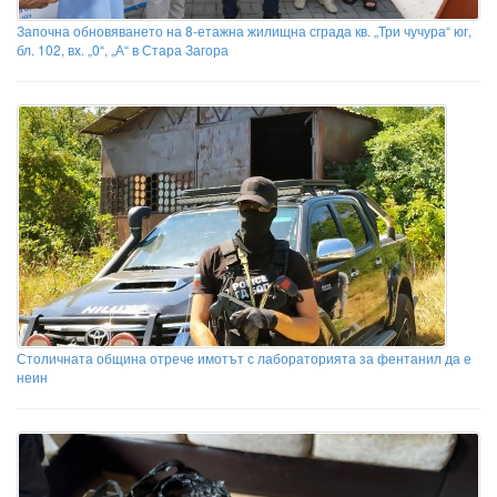
Започна обновяването на 8-етажна жилищна сграда кв. „Три чучура“ юг,
бл. 102, вх. „0“, „А“ в Стара Загора
Столичната община отрече имотът с лабораторията за фентанил да е
неин