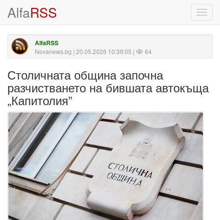
Alfa
RSS
Toggl
navig
AlfaRSS
Novanews.bg
| 20.05.2026 10:39:05 |
64
Столичната община започна
разчистването на бившата автокъща
„Капитолия”