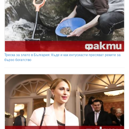
Треска за злато в България: Къде и как ентусиасти пресяват реките за
бързо богатство