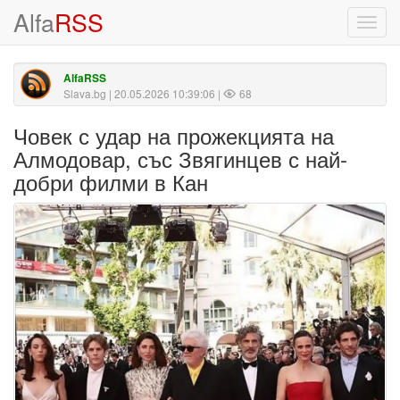
Alfa
RSS
Toggl
navig
AlfaRSS
Slava.bg
| 20.05.2026 10:39:06 |
68
Човек с удар на прожекцията на
Алмодовар, със Звягинцев с най-
добри филми в Кан