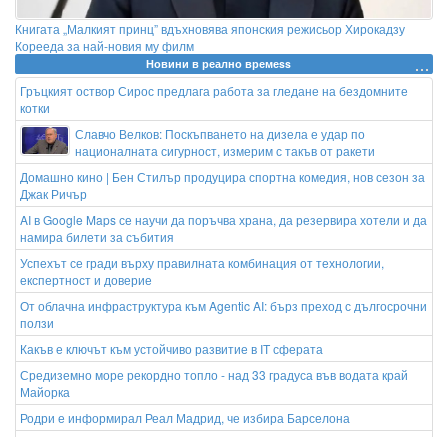
Книгата „Малкият принц” вдъхновява японския режисьор Хирокадзу
Корееда за най-новия му филм
Новини в реално времеss
Гръцкият оствор Сирос предлага работа за гледане на бездомните
котки
Славчо Велков: Поскъпването на дизела е удар по
националната сигурност, измерим с такъв от ракети
Домашно кино | Бен Стилър продуцира спортна комедия, нов сезон за
Джак Ричър
AI в Google Maps се научи да поръчва храна, да резервира хотели и да
намира билети за събития
Успехът се гради върху правилната комбинация от технологии,
експертност и доверие
От облачна инфраструктура към Agentic AI: бърз преход с дългосрочни
ползи
Какъв е ключът към устойчиво развитие в IТ сферата
Средиземно море рекордно топло - над 33 градуса във водата край
Майорка
Родри е информирал Реал Мадрид, че избира Барселона
Започва изплащането на пенсиите