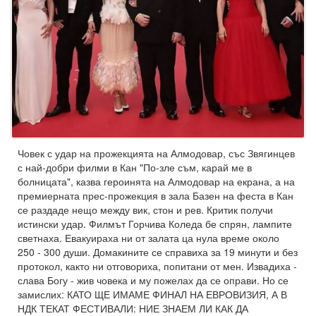
Човек с удар на прожекцията на Алмодовар, със Звягинцев
с най-добри филми в Кан "По-зле съм, карай ме в
болницата", казва героинята на Алмодовар на екрана, а на
премиерната прес-прожекция в зала Базен на феста в Кан
се раздаде нещо между вик, стон и рев. Критик получи
истински удар. Филмът Горчива Коледа бе спрян, лампите
светнаха. Евакуираха ни от залата ца нула време около
250 - 300 души. Домакините се справиха за 19 минути и без
протокол, както ни отговориха, попитани от мен. Извадиха -
слава Богу - жив човека и му пожелах да се оправи. Но се
замислих: КАТО ЩЕ ИМАМЕ ФИНАЛ НА ЕВРОВИЗИЯ, А В
НДК ТЕКАТ ФЕСТИВАЛИ: НИЕ ЗНАЕМ ЛИ КАК ДА