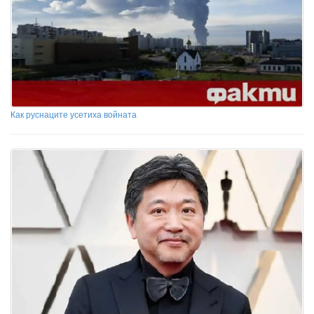
Как руснаците усетиха войната