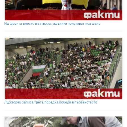
На фронта вместо в затвора: украинки получават нов шанс
Лудогорец записа трета поредна победа в първенството