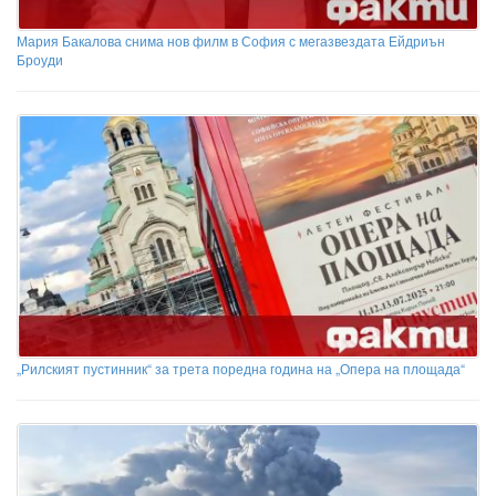
Мария Бакалова снима нов филм в София с мегазвездата Ейдриън
Броуди
„Рилският пустинник“ за трета поредна година на „Опера на площада“