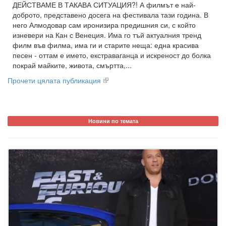
ДЕЙСТВАМЕ В ТАКАВА СИТУАЦИЯ?! А филмът е най-
доброто, представено досега на фестивала тази година. В
него Алмодовар сам иронизира предишния си, с който
изневери на Кан с Венеция. Има го тъй актуалния тренд
филм във филма, има ги и старите неща: една красива
песен - оттам е името, екстраваганца и искреност до болка
покрай майките, живота, смъртта,...
Прочети цялата публикация
Новини по темата