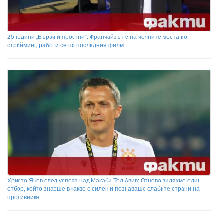
25 години „Бързи и яростни“: Франчайзът е на челните места по
стрийминг, работи се по последния филм
Христо Янев след успеха над Макаби Тел Авив: Отново видяхме един
отбор, който знаеше в какво е силен и познаваше слабите страни на
противника