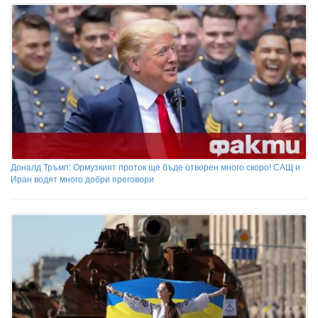
Доналд Тръмп: Ормузкият проток ще бъде отворен много скоро! САЩ и
Иран водят много добри преговори