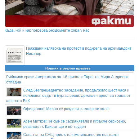
Къде, кой и как погребва бездомните хора у нас
Граждани излязоха на протест в подкрепа на архимандрит
Никанор
Новини в реално времеss
Рибакина срази американка за 1/8-финал в Торонто, Мира Андреева
отпадна
След безпрецедентно заседание, продължило шест часа и
половина, съдът в Бургас реши: Домашен арест за трима от
аферата ВиК
Официално: Милан се раздели с алжирски халф
Асен Митков: Не сме се съхранявали и играхме сериозно,
реваншът с Кайрат ще е по-труден
Сенатът на САЩ прие с голямо мнозинство нов пакет