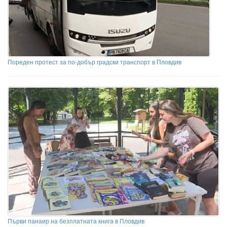
Пореден протест за по-добър градски транспорт в Пловдив
Първи панаир на безплатната книга в Пловдив