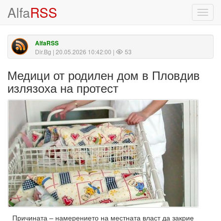
Alfa
RSS
Toggl
navig
AlfaRSS
Dir.Bg
| 20.05.2026 10:42:00 |
53
Медици от родилен дом в Пловдив
излязоха на протест
Причината – намерението на местната власт да закрие