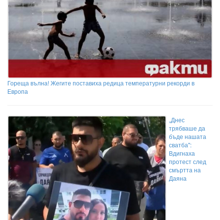
Гореща вълна! Жегите поставиха редица температурни рекорди в
Европа
„Днес
трябваше да
бъде нашата
сватба":
Вдигнаха
протест след
смъртта на
Даяна