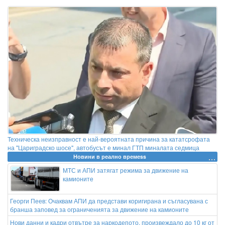
Техническа неизправност е най-вероятната причина за кататсрофата
на "Цариградско шосе", автобусът е минал ГТП миналата седмица
Новини в реално времеss
МТС и АПИ затягат режима за движение на
камионите
Георги Пеев: Очаквам АПИ да представи коригирана и съгласувана с
бранша заповед за ограниченията за движение на камионите
Нови данни и кадри отвътре за наркодепото, произвеждало до 10 кг от