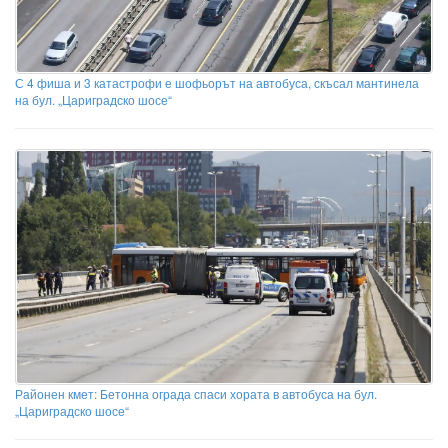
С 4 фиша и 3 катастрофи е шофьорът на автобуса, скъсал мантинела
на бул. „Цариградско шосе“
Районен кмет: Бетонна ограда спаси хората в автобуса на бул.
„Цариградско шосе“