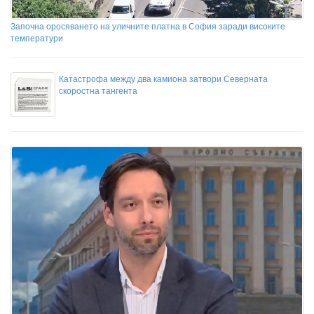
Започна оросяването на уличните платна в София заради високите
температури
Катастрофа между два камиона затвори Северната
скоростна тангента