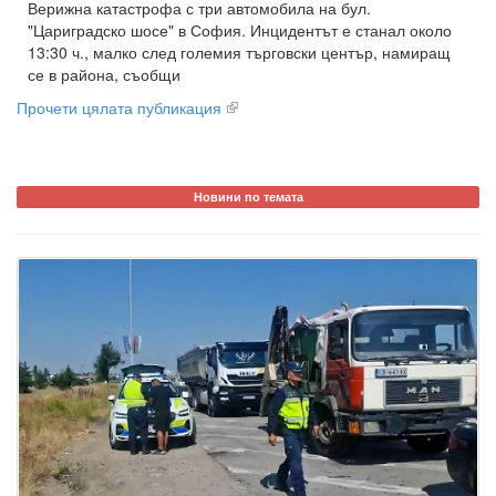
Верижна катастрофа с три автомобила на бул.
"Цариградско шосе" в София. Инцидентът е станал около
13:30 ч., малко след големия търговски център, намиращ
се в района, съобщи
Прочети цялата публикация
Новини по темата