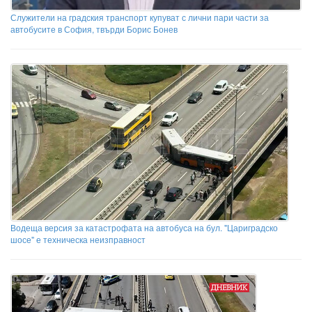
Служители на градския транспорт купуват с лични пари части за
автобусите в София, твърди Борис Бонев
Водеща версия за катастрофата на автобуса на бул. "Цариградско
шосе" е техническа неизправност