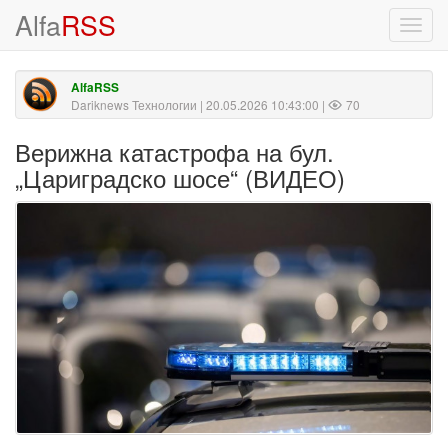
Alfa
RSS
Toggl
navig
AlfaRSS
Dariknews Технологии
| 20.05.2026 10:43:00 |
70
Верижна катастрофа на бул.
„Цариградско шосе“ (ВИДЕО)