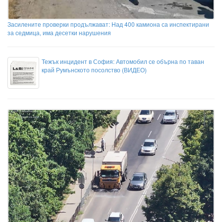
Засилените проверки продължават: Над 400 камиона са инспектирани
за седмица, има десетки нарушения
Тежък инцидент в София: Автомобил се обърна по таван
край Румънското посолство (ВИДЕО)