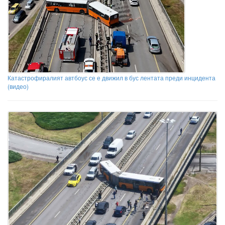
Катастрофиралият автбоус се е движил в бус лентата преди инцидента
(видео)