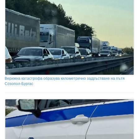
Верижна катастрофа образува километрично задръстване на пътя
Созопол-Бургас