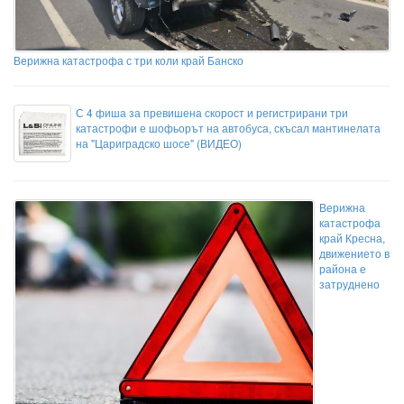
Верижна катастрофа с три коли край Банско
С 4 фиша за превишена скорост и регистрирани три
катастрофи е шофьорът на автобуса, скъсал мантинелата
на "Цариградско шосе" (ВИДЕО)
Верижна
катастрофа
край Кресна,
движението в
района е
затруднено