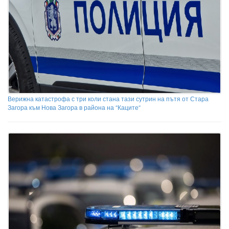
Верижна катастрофа с три коли стана тази сутрин на пътя от Стара
Загора към Нова Загора в района на “Каците“