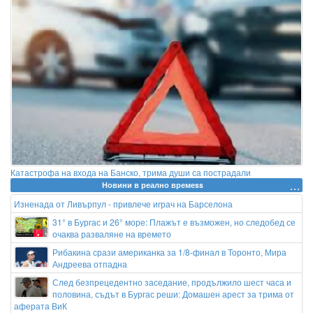
Катастрофа на входа на Банско, трима души са пострадали
Новини в реално времеss
Изненада от Ливърпул - привлече играч на Барселона
31° в Бургас и 26° море: Плажът е възможен, но следобед се
очаква разваляне на времето
Рибакина срази американка за 1/8-финал в Торонто, Мира
Андреева отпадна
След безпрецедентно заседание, продължило шест часа и
половина, съдът в Бургас реши: Домашен арест за трима от
аферата ВиК