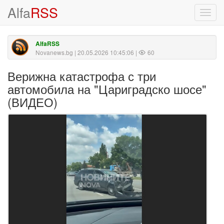
Alfa
RSS
Toggl
navig
AlfaRSS
Novanews.bg
| 20.05.2026 10:45:06 |
60
Верижна катастрофа с три
автомобила на "Цариградско шосе"
(ВИДЕО)