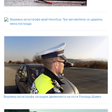
Верижна катастрофа край Несебър: Три автомобила се удариха,
жена пострада
Верижна катастрофа затрудни движението на пътя Разград-Шумен