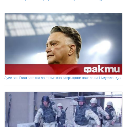
Луис ван Гаал загатна за възможно завръщане начело на Нидерландия