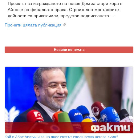
Проектът за изграждането на новия Дом за стари хора в
Айтос е на финалната права. Строително-монтажните
дейности са приключили, предстои подписването ...
Прочети цялата публикация
Новини по темата
Кой е Абас Арагчи и защо днес светът следи всяка негова дума?