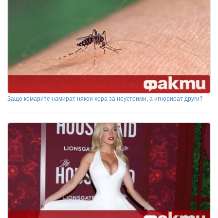
Защо комарите намират някои хора за неустоими, а игнорират други?