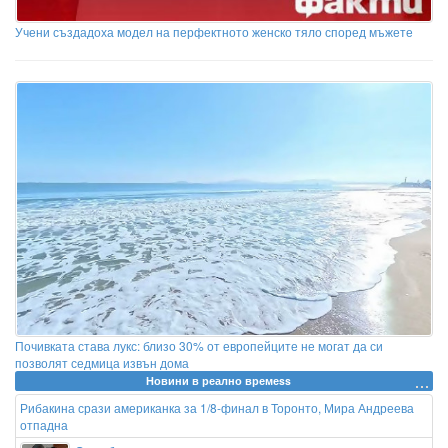
Учени създадоха модел на перфектното женско тяло според мъжете
Почивката става лукс: близо 30% от европейците не могат да си
позволят седмица извън дома
Новини в реално времеss
Рибакина срази американка за 1/8-финал в Торонто, Мира Андреева
отпадна