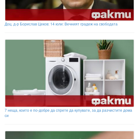
Доц. д-р Борислав Цеков: 14 юли: Вечният градеж на свободата
7 неща, които е по-добре да спрете да купувате, за да разчистите дома
си