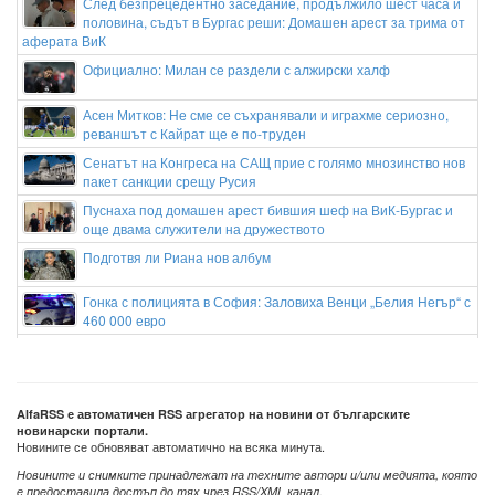
След безпрецедентно заседание, продължило шест часа и
половина, съдът в Бургас реши: Домашен арест за трима от
аферата ВиК
Официално: Милан се раздели с алжирски халф
Асен Митков: Не сме се съхранявали и играхме сериозно,
реваншът с Кайрат ще е по-труден
Сенатът на Конгреса на САЩ прие с голямо мнозинство нов
пакет санкции срещу Русия
Пуснаха под домашен арест бившия шеф на ВиК-Бургас и
още двама служители на дружеството
Подготвя ли Риана нов албум
Гонка с полицията в София: Заловиха Венци „Белия Негър“ с
460 000 евро
Апелативен съд в САЩ спря строителството на балната
зала на Тръмп
Сенатът на САЩ прие нови санкции срещу Путин, руския петрол и газ
AlfaRSS е автоматичен RSS агрегатор на новини от българските
новинарски портали.
Новините се обновяват автоматично на всяка минута.
Новините и снимките принадлежат на техните автори и/или медията, която
е предоставила достъп до тях чрез RSS/XML канал.