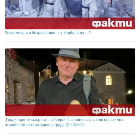
Безпомощни и безразсъдни - от Кербала до ....?
„Градинарят и смъртта“ на Георги Господинов спечели престижна
италианска литературна награда (СНИМКИ)