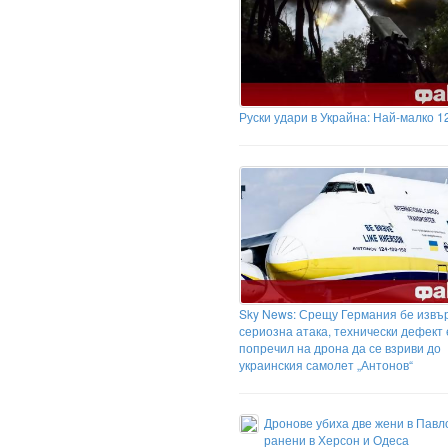
Руски удари в Украйна: Най-малко 1
Sky News: Срещу Германия бе изв
сериозна атака, технически дефект 
попречил на дрона да се взриви до
украинския самолет „Антонов“
Дронове убиха две жени в Павл
ранени в Херсон и Одеса