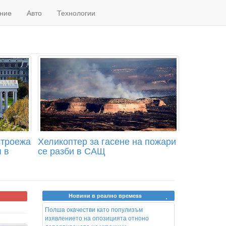
ние
Авто
Технологии
строежа
Хеликоптер за гасене на пожари
 в
се разби в САЩ
Новини в реално времеss
Полша окачестви като популизъм
изявлението на опозицията отноно