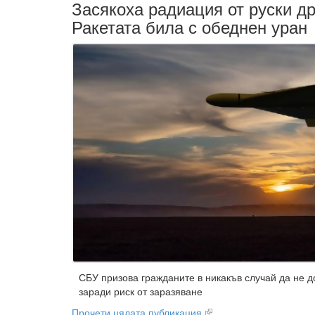
Засякоха радиация от руски др
Ракетата била с обеднен уран
СБУ призова гражданите в никакъв случай да не 
заради риск от заразяване
Прочети цялата публикация