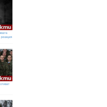
жката
а реакция
 отиват