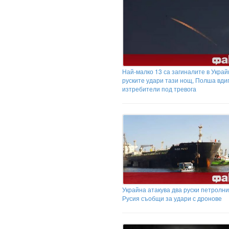
Най-малко 13 са загиналите в Украй
руските удари тази нощ, Полша вди
изтребители под тревога
Украйна атакува два руски петролни
Русия съобщи за удари с дронове