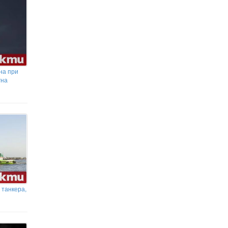
докато кара
Джесика Прат и Екатерине
Буачидзе влизат в роли в операта
„Норма“ на варненска сцена
Разбиха голяма мрежа за трафик
в Средиземно море
на при
гна
 танкера,