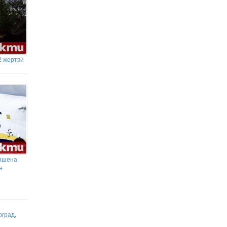
2 жертви
ършена
е
оград,