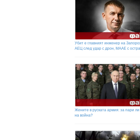
Убит е главният инженер на Запоро
АЕЦ след удар с дрон, МААЕ с остр
Жените в руската армия: за пари ли
на война?