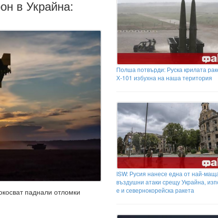
он в Украйна:
Полша потвърди: Руска крилата рак
Х-101 избухна на наша територия
ISW: Русия нанесе една от най-мащ
въздушни атаки срещу Украйна, из
е и севернокорейска ракета
докосват паднали отломки