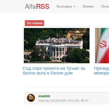
Alfa
RSS
България
Бизнес
Пол
Топ новини
Съд спря проекта на Тръмп за
Презид
бална зала в Белия дом
мемора
AlfaRSS
Vesti.bg
| 20.05.2026 10:51:00 |
67