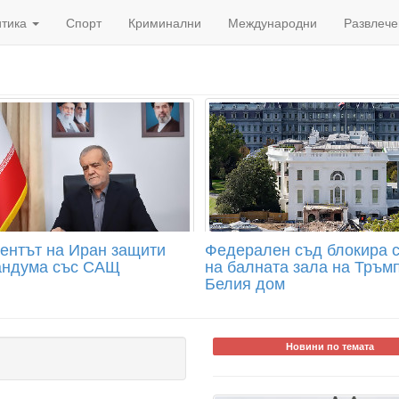
итика
Спорт
Криминални
Международни
Развлече
ентът на Иран защити
Федерален съд блокира 
ндума със САЩ
на балната зала на Тръмп
Белия дом
Новини по темата