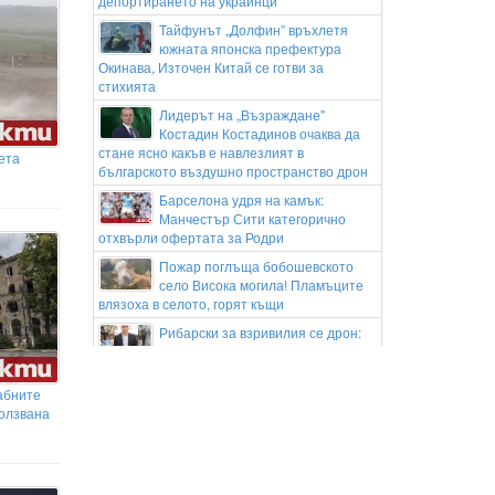
депортирането на украинци
Тайфунът „Долфин” връхлетя
южната японска префектура
Окинава, Източен Китай се готви за
стихията
Лидерът на „Възраждане"
Костадин Костадинов очаква да
стане ясно какъв е навлезлият в
ета
българското въздушно пространство дрон
Барселона удря на камък:
Манчестър Сити категорично
отхвърли офертата за Родри
Пожар поглъща бобошевското
село Висока могила! Пламъците
влязоха в селото, горят къщи
Рибарски за взривилия се дрон:
Случайност или опит за удар по
критична инфраструктура?!
абните
Ивайло Мирчев за дрона: Да се
ползвана
разглежда като инцидент срещу
критична инфраструктура на държава от
НАТО
Уволниха шофьор на автобус, гледал TikTok