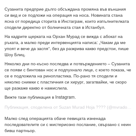
Сузанита предприе дълго обсъждана промяна във външния
си вид и се подложи на операция на носа. Новината стана
ясна от поредица сторита в Инстаграм, които изпълнителката
сподели директно от болничната стая в Истанбул.
На кадрите щерката на Орхан Мурад се вижда с абокат на
ръката, а малко преди интервенцията написа: „Чакам да ме
упоят и вече да заспя“, без да разкрива какво предстои, пише
Шоу Блиц.
Няколко дни по-късно последва и потвърждението – Сузанита
се появи с бинтован нос и подпухнало лице, с което показа, че
се е подложила на ринопластика. По-рано тя сподели и
няколко снимки с пластичния си хирург, загатвайки, че скоро
ще разкаже какво е намислила.
Вижте тази публикация в Instagram.
Публикация, споделена от Suzan Murad Hoja ???? (@mvradova)
Малко след операцията обаче певицата изненада
последователите си с мистериозно послание, свързано с неин
бивш партньор.