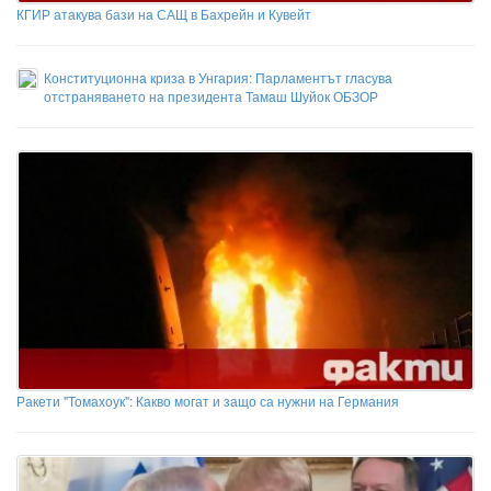
КГИР атакува бази на САЩ в Бахрейн и Кувейт
Конституционна криза в Унгария: Парламентът гласува
отстраняването на президента Тамаш Шуйок ОБЗОР
Ракети "Томахоук": Какво могат и защо са нужни на Германия