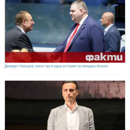
Джевдет Чакъров, синът му и една история за овладян бизнес