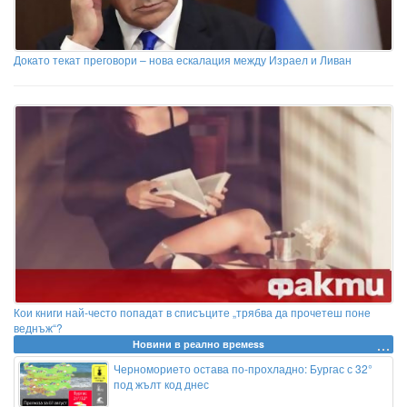
Докато текат преговори – нова ескалация между Израел и Ливан
Кои книги най-често попадат в списъците „трябва да прочетеш поне
веднъж“?
Новини в реално времеss
Черноморието остава по-прохладно: Бургас с 32°
под жълт код днес