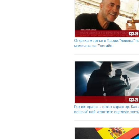
Откриха мъртъв в Париж "ловеца" н
момичета за Епстийн
Рок ветерани с тежък характер: Как я
пенсия" най-чепатите оцелели звез