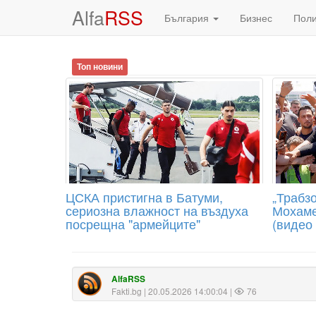
Alfa
RSS
България
Бизнес
Пол
Топ новини
ЦСКА пристигна в Батуми,
„Трабзо
сериозна влажност на въздуха
Мохаме
посрещна "армейците"
(видео
AlfaRSS
Fakti.bg
| 20.05.2026 14:00:04 |
76