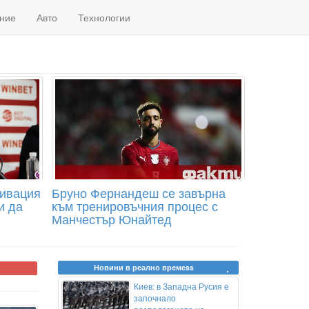
ние
Авто
Технологии
тивация
Бруно Фернандеш се завърна
и да
към тренировъчния процес с
Манчестър Юнайтед
Новини в реално времеss
Киев: в Западна Русия е
започнало