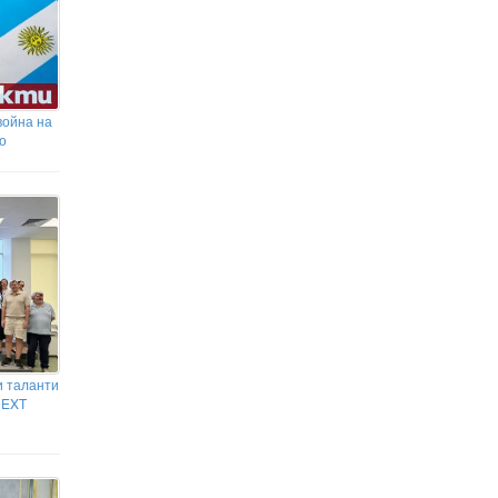
война на
о
и таланти
NEXT