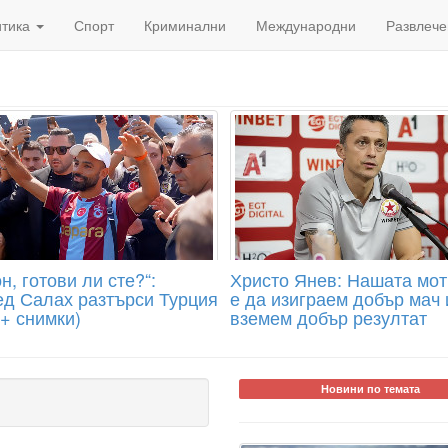
итика
Спорт
Криминални
Международни
Развлече
н, готови ли сте?“:
Христо Янев: Нашата мо
д Салах разтърси Турция
е да изиграем добър мач 
 + снимки)
вземем добър резултат
Новини по темата