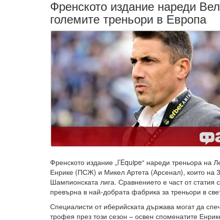
Френското издание нареди Вел
големите треньори в Европа
Френското издание „l’Equipe“ нареди треньора на Л
Енрике (ПСЖ) и Микел Артета (Арсенал), които на 
Шампионската лига. Сравнението е част от статия с
превърна в най-добрата фабрика за треньори в свет
Специалисти от иберийската държава могат да спеч
трофея през този сезон – освен споменатите Енрик