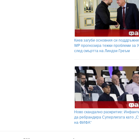
Киев загуби основния си поддръжни
WP прогнозира тежки проблеми за 
след смъртта на Линдзи Греъм
Ново скандално разкритие: Инфант
да ребрандира Суперлигата като „
на ФИФА“