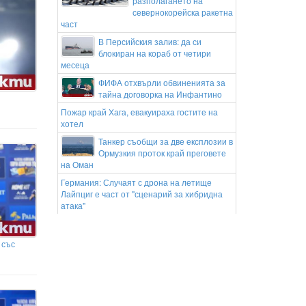
разполагането на
севернокорейска ракетна
част
В Персийския залив: да си
блокиран на кораб от четири
месеца
ФИФА отхвърли обвиненията за
тайна договорка на Инфантино
Пожар край Хага, евакуираха гостите на
хотел
Танкер съобщи за две експлозии в
Ормузкия проток край преговете
на Оман
Германия: Случаят с дрона на летище
Лайпциг е част от "сценарий за хибридна
атака"
ООН: Ел Ниньо може да изправи пред
остър глад близо 50 млн. души през 2027 г.
 със
Продължават засилените
проверки по пътищата в страната
СЛЕД ЖЕСТОКОТО УБИЙСТВО:
Задържаха няколко младежи за
побоя в Пловдив!