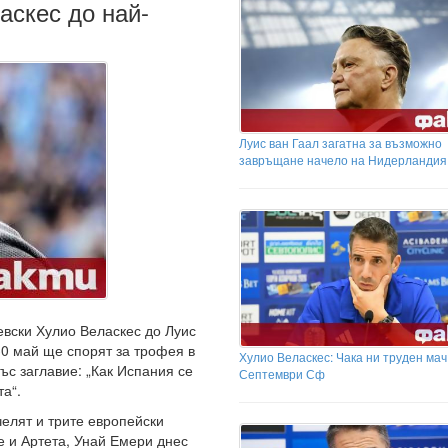
аскес до най-
Луис ван Гаал загатна за възможно
завръщане начело на Нидерландия
евски Хулио Веласкес до Луис
30 май ще спорят за трофея в
Хулио Веласкес: Чака ни труден мач
ъс заглавие: „Как Испания се
Септември Сф
а“.
елят и трите европейски
е и Артета, Унай Емери днес