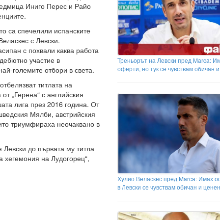
седмица Иниго Перес и Райо
енциите.
то са спечелили испанските
Веласкес с Левски.
сипан с похвали каква работа
 дебютно участие в
Треньорът на Левски пред Marca: И
оферти, но тук се чувствам обичан 
най-големите отбори в света.
отбелязват титлата на
 от „Герена“ с английския
ата лига през 2016 година. От
шведския Мялби, австрийския
оито триумфираха неочаквано в
 Левски до първата му титла
а хегемония на Лудогорец“,
Хулио Веласкес пред Marca: Имах о
в Левски се чувствам обичан и цене