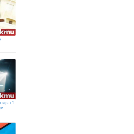
а
 карат "в
ди