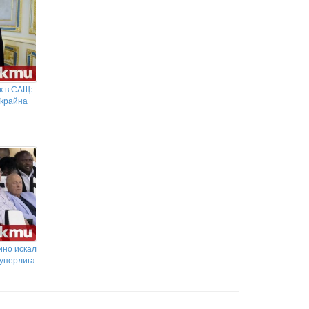
к в САЩ:
Украйна
ино искал
Суперлига