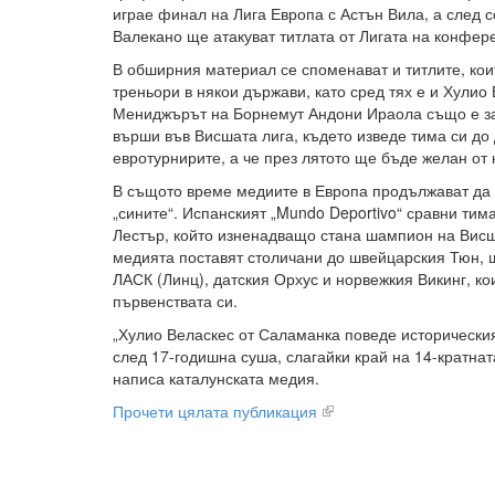
играе финал на Лига Европа с Астън Вила, а след 
Валекано ще атакуват титлата от Лигата на конфер
В обширния материал се споменават и титлите, кои
треньори в някои държави, като сред тях е и Хулио 
Мениджърът на Борнемут Андони Ираола също е за
върши във Висшата лига, където изведе тима си до
евротурнирите, а че през лятото ще бъде желан от 
В същото време медиите в Европа продължават да 
„сините“. Испанският „Mundo Deportivo“ сравни тима
Лестър, който изненадващо стана шампион на Висш
медията поставят столичани до швейцарския Тюн, 
ЛАСК (Линц), датския Орхус и норвежкия Викинг, к
първенствата си.
„Хулио Веласкес от Саламанка поведе историческия
след 17-годишна суша, слагайки край на 14-кратнат
написа каталунската медия.
Прочети цялата публикация