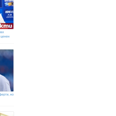
Тихият бял Дунав едва шуми
мах
и ценен
ферти, но
н