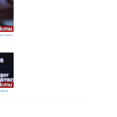
Мастърса
нира в