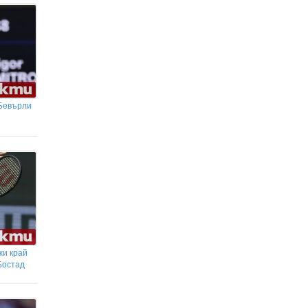
 Бевърли
жи край
Бостад