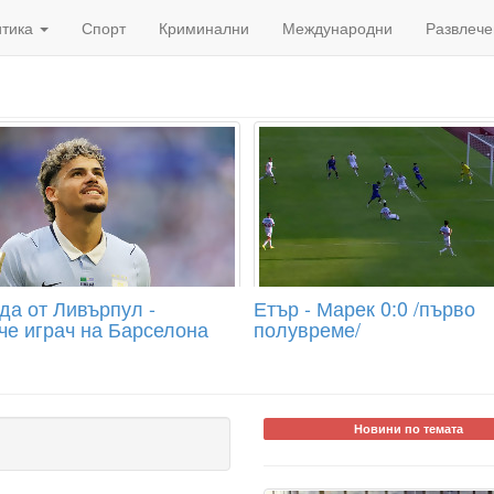
итика
Спорт
Криминални
Международни
Развлече
да от Ливърпул -
Етър - Марек 0:0 /първо
че играч на Барселона
полувреме/
Новини по темата