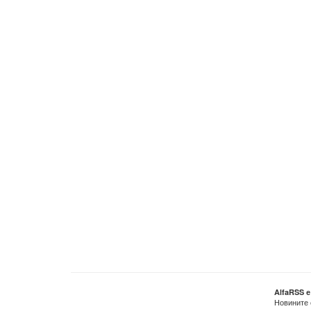
AlfaRSS 
Новините 