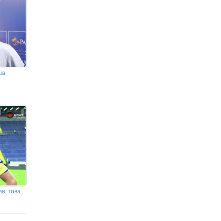
ша
в, това