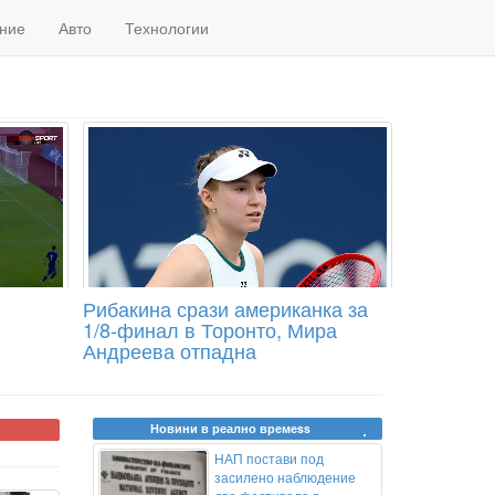
ние
Авто
Технологии
Рибакина срази американка за
1/8-финал в Торонто, Мира
Андреева отпадна
Новини в реално времеss
НАП постави под
засилено наблюдение