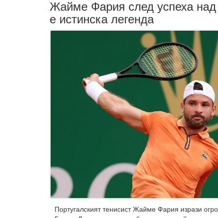
Жайме Фария след успеха над
е истинска легенда
Португалският тенисист Жайме Фария изрази огр