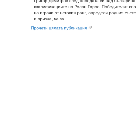
Григор Димитров след победата си над българина 
квалификациите на Ролан Гарос. Победителят спод
на играчи от неговия ранг, определи родния състе
и призна, че за...
Прочети цялата публикация