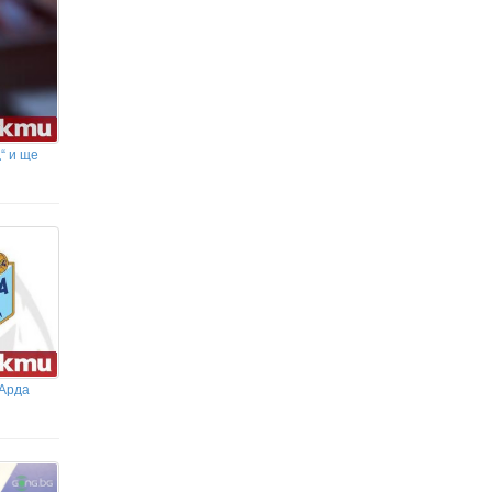
Защо комарите винаги хапят
точно вас? Учени откриха
отговора
“ и ще
 Арда