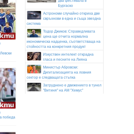
два фестивала в
Бургаско
Астрономи случайно откриха две
свръхнови в една и съща звездна
система
Тодор Джиков: Справедливата
цена ще отчита нормална
икономическа надценка, съответстваща на
а
стойността на конкретния продукт
 Левски
Изкуствен интелект открадна
гласа и песните на Лияна
Министър Абровски:
Дигитализацията на ловния
сектор е следващата стъпка
Затруднено е движението в тунел
"Витиня" на АМ "Хемус"
Смелост без униформа:
доброволците от Петрич в битка с
пожарите
а
Сценарий за филма “Сибир и
на победа
ада”
ЦСКА с амбиция за три нови
попълнения