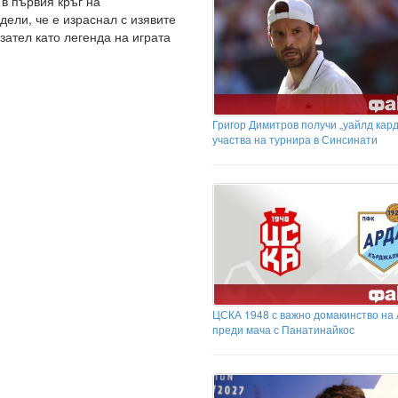
в първия кръг на
ели, че е израснал с изявите
зател като легенда на играта
Григор Димитров получи „уайлд кард
участва на турнира в Синсинати
ЦСКА 1948 с важно домакинство на
преди мача с Панатинайкос