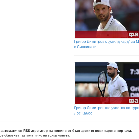
Григор Димитров с „уайлд кард“ за 
в Синсинати
Григор Димитров ще участва на тур
Лос Кабос
е автоматичен RSS агрегатор на новини от българските новинарски портали.
се обновяват автоматично на всяка минута.