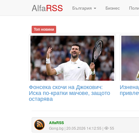
Alfa
RSS
България
Бизнес
Пол
Топ новини
Фонсека скочи на Джокович:
Изнена
Иска по-кратки мачове, защото
привле
остарява
AlfaRSS
Gong.bg
| 20.05.2026 14:12:55 |
55