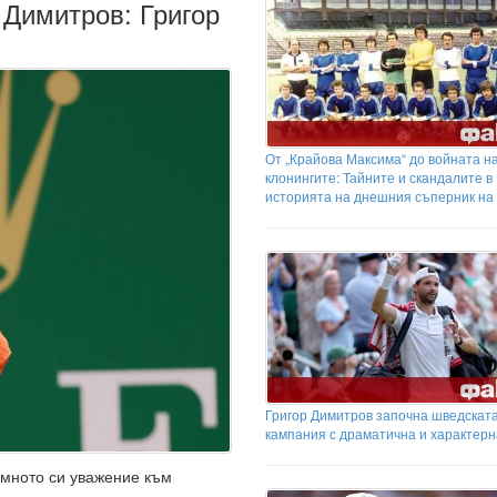
 Димитров: Григор
От „Крайова Максима“ до войната н
клонингите: Тайните и скандалите в
историята на днешния съперник на
Григор Димитров започна шведскат
кампания с драматична и характер
омното си уважение към