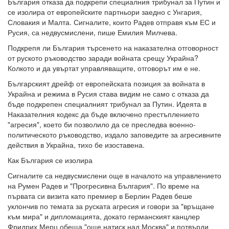
България отказа да подкрепи специалния трибунал за Путин и
се изолира от европейските партньори заедно с Унгария,
Словакия и Малта. Сигналите, които Радев отправя към ЕС и
Русия, са недвусмислени, пише Емилия Милчева.
Подкрепя ли България търсенето на наказателна отговорност
от руското ръководство заради войната срещу Украйна?
Колкото и да увъртат управляващите, отговорът им е не.
Българският дрейф от европейската позиция за войната в
Украйна и режима в Русия става видим не само с отказа да
бъде подкрепен специалният трибунал за Путин. Идеята в
Наказателния кодекс да бъде включено престъплението
"агресия", което би позволило да се преследва военно-
политическото ръководство, издало заповедите за агресивните
действия в Украйна, тихо бе изоставена.
Как България се изолира
Сигналите са недвусмислени още в началото на управлението
на Румен Радев и "Прогресивна България". По време на
първата си визита като премиер в Берлин Радев беше
уклончив по темата за руската агресия и говори за "връщане
към мира" и дипломацията, докато германският канцлер
Фридрих Мерц обеща "още натиск над Москва" и потвърди