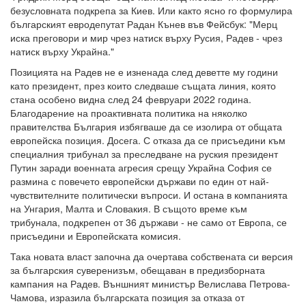
безусловната подкрепа за Киев. Или както ясно го формулира
българският евродепутат Радан Кънев във Фейсбук: "Мерц
иска преговори и мир чрез натиск върху Русия, Радев - чрез
натиск върху Украйна."
Позицията на Радев не е изненада след деветте му години
като президент, през които следваше същата линия, която
стана особено видна след 24 февруари 2022 година.
Благодарение на проактивната политика на няколко
правителства България избягваше да се изолира от общата
европейска позиция. Досега. С отказа да се присъедини към
специалния трибунал за преследване на руския президент
Путин заради военната агресия срещу Украйна София се
размина с повечето европейски държави по един от най-
чувствителните политически въпроси. И остана в компанията
на Унгария, Малта и Словакия. В същото време към
трибунала, подкрепен от 36 държави - не само от Европа, се
присъедини и Европейската комисия.
Така новата власт започна да очертава собствената си версия
за българския суверенизъм, обещаван в предизборната
кампания на Радев. Външният министър Велислава Петрова-
Чамова, изразила българската позиция за отказа от