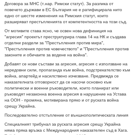
Договора за МНС (т.нар. Римски статут). За разлика от
повечето държави в ЕС България не е ратифицирала нито
едно от шестте изменения на Римския статут, които
разширяват престъпленията от компетентността на този съд.
От мотивите става ясно, че освен нова дефиниция на
"агресия" проектът преструктурира глава 14 на НК и създава
отделни раздели за "Престъпления против мира",
"Престъпления против човечеството" и "Престъпления против
законите и обичаите за водене на война".
Добавят се нови състави за агресия, агресия с използване на
нередовни сили, пропаганда към война, подстрекателство към
война, апартейд и насилствено изчезване. Предвижда се
наказателната отговорност да се насочи основно към
политически и военни ръководители, които планират или
ръководят незаконна военна агресия в нарушение на Устава
на ООН - промяна, мотивирана пряко и от руската война
срещу Украйна.
Последователно отстъпление от външнополитическата линия
Специалният трибунал за руската агресия срещу Украйна
няма пряка връзка с Международния наказателен съд в Хага.