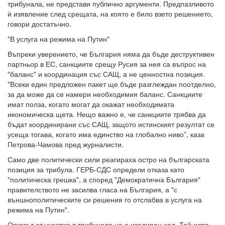
трибунала, не представи публично аргументи. Предпазливото
ѝ изявление след срещата, на която е било взето решението,
говори достатъчно.
"В услуга на режима на Путин"
Въпреки уверението, че България няма да бъде деструктивен
партньор в ЕС, санкциите срещу Русия за нея са въпрос на
"баланс" и координация със САЩ, а не ценностна позиция.
"Всеки един предложен пакет ще бъде разглеждан поотделно,
за да може да се намери необходимия баланс. Санкциите
имат полза, когато могат да окажат необходимата
икономическа щета. Нещо важно е, че санкциите трябва да
бъдат координирани със САЩ, защото истинският резултат се
усеща тогава, когато има единство на глобално ниво”, каза
Петрова-Чамова пред журналисти.
Само две политически сили реагираха остро на българската
позиция за трибула. ГЕРБ-СДС определи отказа като
"политическа грешка", а според "Демократична България"
правителството не засилва гласа на България, а "с
външнополитическите си решения го отслабва в услуга на
режима на Путин".
Отказът от участие в трибунала не е изолиран ход. Той идва