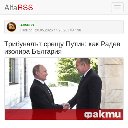
Alfa
RSS
Toggl
navig
AlfaRSS
Fakti.bg
| 20.05.2026 14:23:28 |
138
Трибуналът срещу Путин: как Радев
изолира България