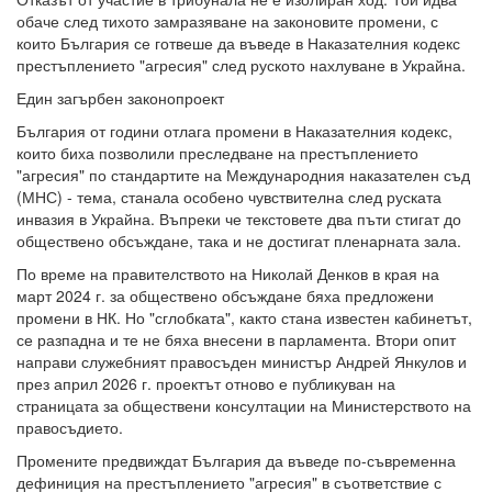
обаче след тихото замразяване на законовите промени, с
които България се готвеше да въведе в Наказателния кодекс
престъплението "агресия" след руското нахлуване в Украйна.
Един загърбен законопроект
България от години отлага промени в Наказателния кодекс,
които биха позволили преследване на престъплението
"агресия" по стандартите на Международния наказателен съд
(МНС) - тема, станала особено чувствителна след руската
инвазия в Украйна. Въпреки че текстовете два пъти стигат до
обществено обсъждане, така и не достигат пленарната зала.
По време на правителството на Николай Денков в края на
март 2024 г. за обществено обсъждане бяха предложени
промени в НК. Но "сглобката", както стана известен кабинетът,
се разпадна и те не бяха внесени в парламента. Втори опит
направи служебният правосъден министър Андрей Янкулов и
през април 2026 г. проектът отново е публикуван на
страницата за обществени консултации на Министерството на
правосъдието.
Промените предвиждат България да въведе по-съвременна
дефиниция на престъплението "агресия" в съответствие с