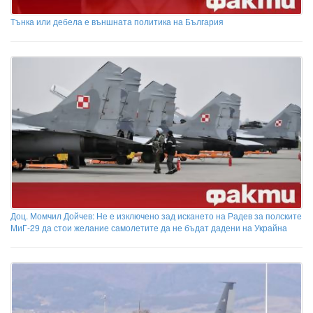
Тънка или дебела е външната политика на България
Доц. Момчил Дойчев: Не е изключено зад искането на Радев за полските
МиГ-29 да стои желание самолетите да не бъдат дадени на Украйна