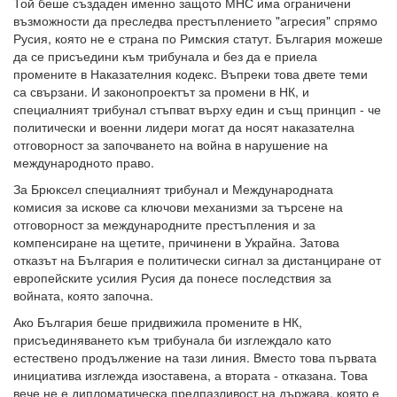
Той беше създаден именно защото МНС има ограничени
възможности да преследва престъплението "агресия" спрямо
Русия, която не е страна по Римския статут. България можеше
да се присъедини към трибунала и без да е приела
промените в Наказателния кодекс. Въпреки това двете теми
са свързани. И законопроектът за промени в НК, и
специалният трибунал стъпват върху един и същ принцип - че
политически и военни лидери могат да носят наказателна
отговорност за започването на война в нарушение на
международното право.
За Брюксел специалният трибунал и Международната
комисия за искове са ключови механизми за търсене на
отговорност за международните престъпления и за
компенсиране на щетите, причинени в Украйна. Затова
отказът на България е политически сигнал за дистанциране от
европейските усилия Русия да понесе последствия за
войната, която започна.
Ако България беше придвижила промените в НК,
присъединяването към трибунала би изглеждало като
естествено продължение на тази линия. Вместо това първата
инициатива изглежда изоставена, а втората - отказана. Това
вече не е дипломатическа предпазливост на държава, която е