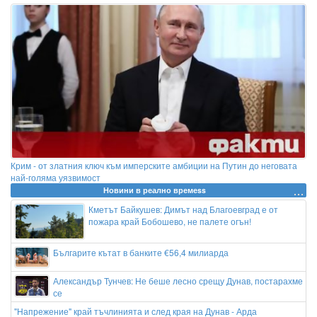
Крим - от златния ключ към имперските амбиции на Путин до неговата
най-голяма уязвимост
Новини в реално времеss
Кметът Байкушев: Димът над Благоевград е от
пожара край Бобошево, не палете огън!
Българите кътат в банките €56,4 милиарда
Александър Тунчев: Не беше лесно срещу Дунав, постарахме
се
"Напрежение" край тъчлинията и след края на Дунав - Арда