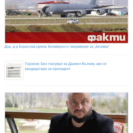
Доц. д-р Борислав Цеков: Безмерното лицемерие за „Безмер“
Горанов: Бих гласувал за Даниел Вълчев, ако се
кандидатира за президент