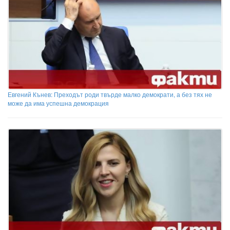
Евгений Кънев: Преходът роди твърде малко демократи, а без тях не
може да има успешна демокрация