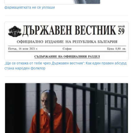
фармацевтката не се уплаши
„Ще се откажа от тебе чрез Държавен вестник“: Как един правен абсурд
стана народен фолклор